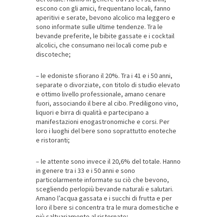
escono con gli amici, frequentano locali, fanno
aperitivi e serate, bevono alcolico ma leggero e
sono informate sulle ultime tendenze. Tra le
bevande preferite, le bibite gassate e i cocktail
alcolici, che consumano nei locali come pub e
discoteche;
– le edoniste sfiorano il 20%. Tra i 41 e i 50 anni,
separate o divorziate, con titolo di studio elevato
e ottimo livello professionale, amano cenare
fuori, associando il bere al cibo. Prediligono vino,
liquori e birra di qualità e partecipano a
manifestazioni enogastronomiche e corsi. Per
loro i luoghi del bere sono soprattutto enoteche
e ristoranti;
– le attente sono invece il 20,6% del totale. Hanno
in genere tra i 33 e i 50 anni e sono
particolarmente informate su ciò che bevono,
scegliendo perlopiù bevande naturali e salutari.
Amano l’acqua gassata e i succhi di frutta e per
loro il bere si concentra tra le mura domestiche e
più saltuariamente al ristornate;