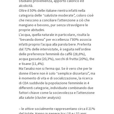
studiano provenienza, apporto calorico ed
alcolicità.
Oltre il 50% delle italiane rientra infatti nella
categoria delle “salutiste moderate”, coloro cioè
che riescono a conciliare l’attenzione a ciò che
mangiano e bevono, pur senza stravolgere le
proprie abitudini.
L’acqua, quella naturale in particolare, risulta la
“bevanda donna” per eccellenza: l’80% associa
infatti proprio l’acqua alla parola bere. Preferita
dal 72% delle intervistate, è seguita nell’ordine
delle preferenze femminili da caffè (28,6%),
acqua gassata (20,3%), succhi di frutta (20%), the
e tisane (11,4%).
Ma l’analisi non si ferma qui. Se è vero che per le
donne il bere non è solo “semplice dissetarsi”, ma
è momento di vita e di socializzazione, la ricerca
di CDA suddivide la popolazione femminile in 4
differenti categorie, individuate combinando due
fattori chiave come la socievolezza e l’attenzione
alla salute (cluster analysis):
– le attive socialmente rappresentano circa il 21%
del totale. Hanno in genere tra i 18 e i 32 anni,