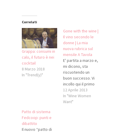
Correlati
Gone with the wine |
Il vino secondo le
donne | La mia
nuova rubrica sul
Grappa: consumi in
mensile A Tavola
calo, il futuro è nei
E' partita a marzo e,
cocktail
mi dicono, sta
8 Marzo 2018
riscuotendo un
In "Trend(y)"
buon successo. Vi
incollo qui il primo
articolo del numero
12 Aprile 2013
di marzo, appunto,
In "Wine Women
mentre ad aprire
Want"
parlo di Vino Santo
Patto di sistema
e, per scoprirne di
Fedcoop: punti e
più, vi aspetto in
dibattito
edicola ;). Non c’è
Il nuovo “patto di
cosa più errata – e