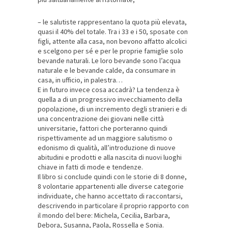
– le salutiste rappresentano la quota più elevata,
quasi il 40% del totale. Tra i 33 e i 50, sposate con
figli, attente alla casa, non bevono affatto alcolici
e scelgono per sé e per le proprie famiglie solo
bevande naturali. Le loro bevande sono l’acqua
naturale e le bevande calde, da consumare in
casa, in ufficio, in palestra…
E in futuro invece cosa accadrà? La tendenza è
quella a di un progressivo invecchiamento della
popolazione, di un incremento degli stranieri e di
una concentrazione dei giovani nelle città
universitarie, fattori che porteranno quindi
rispettivamente ad un maggiore salutismo o
edonismo di qualità, all’introduzione di nuove
abitudini e prodotti e alla nascita di nuovi luoghi
chiave in fatti di mode e tendenze.
Il libro si conclude quindi con le storie di 8 donne,
8 volontarie appartenenti alle diverse categorie
individuate, che hanno accettato di raccontarsi,
descrivendo in particolare il proprio rapporto con
il mondo del bere: Michela, Cecilia, Barbara,
Debora, Susanna, Paola, Rossella e Sonia.