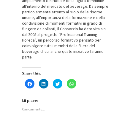
ampliamento del ruolo e della figura femminile
all’interno del mercato del beverage. Da sempre
particolarmente attento al ruolo delle risorse
umane, all’importanza della formazione e della
condivisione di momenti formativi in grado di
fungere da collanti, il Consorzio ha dato vita sin
dal 2005 al progetto “Professional Training
Horeca”, un percorso formativo pensato per
coinvolgere tutti i membri della filiera del
beverage di cui anche quste iniziative faranno
parte.
Share this:
Fai
Fai
Fai
Fai
clic
clic
clic
clic
per
qui
qui
per
condividere
per
per
condividere
su
condividere
condividere
su
Facebook
su
su
WhatsApp
Mi piace:
(Si
LinkedIn
Twitter
(Si
apre
(Si
(Si
apre
Caricamento...
in
apre
apre
in
una
in
in
una
nuova
una
una
nuova
finestra)
nuova
nuova
finestra)
finestra)
finestra)