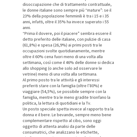
disoccupazione che di trattamento contrattuale,
le donne italiane sono sempre più “mature”: se il
23% della popolazione femminili è tra i 15 e i 35
anni, infatti, oltre il 35% ha invece superato i 55
anni.
“Prima il dovere, poi il piacere” sembra essere il
detto preferito delle italiane, con pulizie di casa
(61,8%) e spesa (26,9%) ai primi posti tra le
occupazioni svolte quotidianamente, mentre
oltre il 60% cena fuori meno di una volta alla
settimana, così come il 46% delle donne si dedica
allo shopping (o anche solo ad osservare le
vetrine) meno di una volta alla settimana.
Al primo posto tra le attività e gli interessi
preferiti stare con la famiglia (oltre l’80%) e
viaggiare (54,5%), se possibile sempre con la
famiglia, mentre tra le meno gradite trionfano la
politica, la lettura di quotidiani e la Tv.
Un posto speciale spetta invece al rapporto tra la
donna e il bere. Le bevande, sempre meno bene
complementare rispetto al cibo, sono oggi
oggetto di attenta analisi da parte delle
consumatrici, che analizzano le etichette,