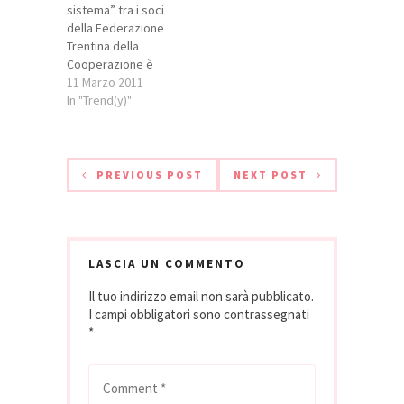
sistema” tra i soci
da un punto…
della Federazione
Trentina della
Cooperazione è
stato al centro,
11 Marzo 2011
oggi, dei lavori
In "Trend(y)"
dell’assemblea
riunita a Trento. Il
documento ha
avuto l’assenso
PREVIOUS POST
NEXT POST
della maggioranza,
nessun voto
contrario e sei
astensioni: sono le
cooperative Dao, le
LASCIA UN COMMENTO
Famiglie
Il tuo indirizzo email non sarà pubblicato.
Cooperative di
I campi obbligatori sono contrassegnati
Terme di Comano,
*
Aldeno, Pinzolo,
Valle…