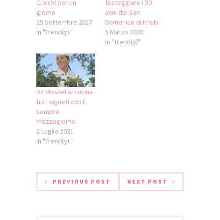
Cuochi per un
festeggiare i 50
giorno
anni del San
29 Settembre 2017
Domenico di Imola
In "Trend(y)"
5 Marzo 2020
In "Trend(y)"
Da Mosnel si cucina
tra i vigneti con È
sempre
mezzogiorno
2 Luglio 2021
In "Trend(y)"
PREVIOUS POST
NEXT POST