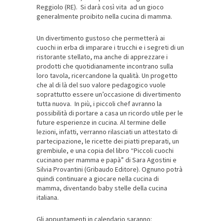
Reggiolo (RE). Si darà così vita ad un gioco
generalmente proibito nella cucina di mamma.
Un divertimento gustoso che permetterà ai
cuochi in erba di imparare i trucchi e i segreti di un
ristorante stellato, ma anche di apprezzare i
prodotti che quotidianamente incontrano sulla
loro tavola, ricercandone la qualità. Un progetto
che al di là del suo
valore pedagogico vuole
soprattutto essere un’occasione di divertimento
tutta nuova. In più, i piccoli chef avranno la
possibilità di portare a casa un ricordo utile per le
future esperienze in cucina. Al termine delle
lezioni, infatti, verranno rilasciati un attestato di
partecipazione, le ricette dei piatti preparati, un
grembiule, e una copia del libro “Piccoli cuochi
cucinano per mamma e papà” di Sara Agostini e
Silvia Provantini (Gribaudo Editore). Ognuno potrà
quindi continuare a giocare nella cucina di
mamma, diventando baby stelle della cucina
italiana.
Gli appuntamenti in calendario saranno: