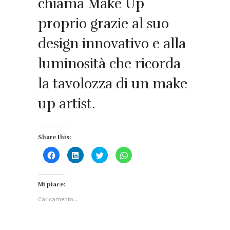
chiama Make Up
proprio grazie al suo
design innovativo e alla
luminosità che ricorda
la tavolozza di un make
up artist.
Share this:
Fai
Fai
Fai
Fai
clic
clic
clic
clic
per
qui
qui
per
condividere
per
per
condividere
su
condividere
condividere
su
Facebook
su
su
WhatsApp
Mi piace:
(Si
LinkedIn
Twitter
(Si
apre
(Si
(Si
apre
Caricamento...
in
apre
apre
in
una
in
in
una
nuova
una
una
nuova
finestra)
nuova
nuova
finestra)
finestra)
finestra)