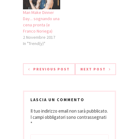
bere un Amarone,
l'estate e per
un'altro giorno sei
l'inverno. Tutti
Man Make Dinner
da jeans e lucida…
splendidi nel loro
Day... sognando una
packaging di lusso,
cena pronta (e
…
Franco Noriega)
2 Novembre 2017
In "Trend(y)"
PREVIOUS POST
NEXT POST
LASCIA UN COMMENTO
Il tuo indirizzo email non sarà pubblicato.
I campi obbligatori sono contrassegnati
*