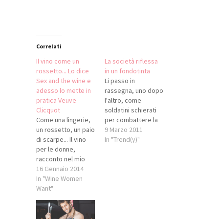
Correlati
Il vino come un
La società riflessa
rossetto... Lo dice
in un fondotinta
Sex and the wine e
Li passo in
adesso lo mette in
rassegna, uno dopo
pratica Veuve
l'altro, come
Clicquot
soldatini schierati
Come una lingerie,
per combattere la
un rossetto, un paio
più ardua delle
9 Marzo 2011
di scarpe... Il vino
battaglie: il mio
In "Trend(y)"
per le donne,
make-up. Tubetti,
racconto nel mio
scatoline, fluidi,
primo romanzo Sex
16 Gennaio 2014
cremosi, in polvere
and the wine, è
In "Wine Women
compatta, più
così: una volta ti
Want"
chiari, più scuri,
senti da tacco 12 e
idratanti o effetto
rossetto rosso
lifting, mat o
fuoco, e ti va di
trasparenti, per