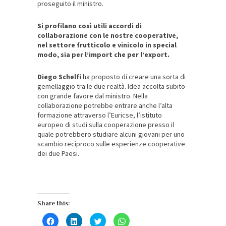
proseguito il ministro.
Si profilano così utili accordi di
collaborazione con le nostre cooperative,
nel settore frutticolo e vinicolo in special
modo, sia per l’import che per l’export.
Diego Schelfi
ha proposto di creare una sorta di
gemellaggio tra le due realtà. Idea accolta subito
con grande favore dal ministro. Nella
collaborazione potrebbe entrare anche l’alta
formazione attraverso l’Euricse, l’istituto
europeo di studi sulla cooperazione presso il
quale potrebbero studiare alcuni giovani per uno
scambio reciproco sulle esperienze cooperative
dei due Paesi.
Share this:
Fai
Fai
Fai
Fai
clic
clic
clic
clic