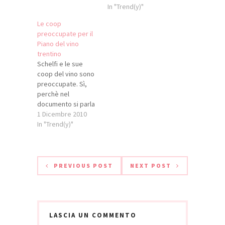
oppure il vino era
In "Trend(y)"
solo
Le coop
un'interessantissima
preoccupate per il
opportunità di
Piano del vino
reddito? Perché se
trentino
la risposta è la
Schelfi e le sue
seconda, allora
coop del vino sono
oggi che questo
preoccupate. Sì,
business non è più
perchè nel
redditizio basta
documento si parla
cambiare. Lo si è…
di qualità come
1 Dicembre 2010
novità... E se se ne
In "Trend(y)"
parla forse ci sarà
un motivo o,
almeno, una
riflessione va fatta,
PREVIOUS POST
NEXT POST
credo. Scrivono
dalla Federazione
delle cooperative
del Trentino: «La
giunta provinciale
LASCIA UN COMMENTO
ha presentato ieri