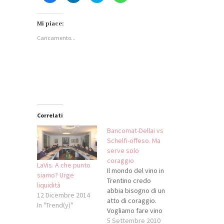
per
qui
qui
per
condividere
per
per
condividere
su
condividere
condividere
su
Facebook
su
su
WhatsApp
Mi piace:
(Si
LinkedIn
Twitter
(Si
apre
(Si
(Si
apre
Caricamento...
in
apre
apre
in
una
in
in
una
nuova
una
una
nuova
finestra)
nuova
nuova
finestra)
finestra)
finestra)
Correlati
Bancomat-Dellai vs
Schelfi-offeso. Ma
serve solo
coraggio
LaVis. A che punto
Il mondo del vino in
siamo? Urge
Trentino credo
liquidità
abbia bisogno di un
12 Dicembre 2014
atto di coraggio.
In "Trend(y)"
Vogliamo fare vino
perché ci crediamo
5 Settembre 2010