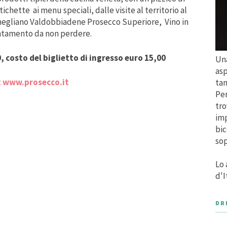
ichette ai menu speciali, dalle visite al territorio al
Conegliano Valdobbiadene Prosecco Superiore, Vino in
ntamento da non perdere.
, costo del biglietto di ingresso euro 15,00
Una
asp
t
www.prosecco.it
tan
Per
tro
imp
bic
sop
Lo 
d'I
DR