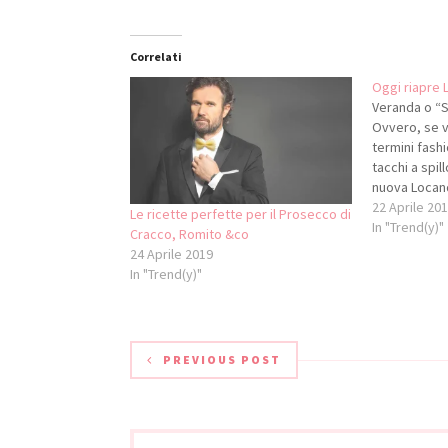
Correlati
Oggi riapre
Veranda o “S
Ovvero, se v
termini fash
tacchi a spil
nuova Locan
riapre i batt
22 Aprile 20
Le ricette perfette per il Prosecco di
di chiusura, 
In "Trend(y)"
Cracco, Romito &co
“trentino di
24 Aprile 2019
l’esperienza
In "Trend(y)"
e tre…
PREVIOUS POST