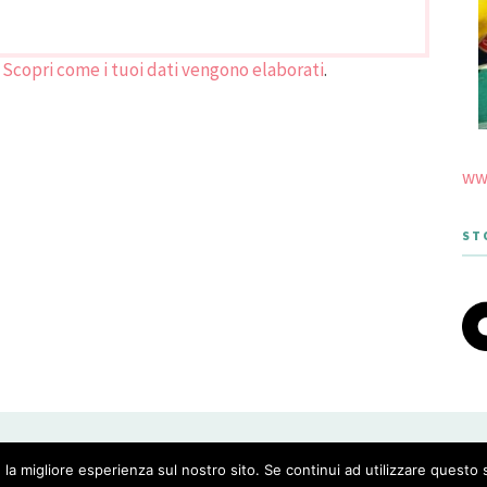
.
Scopri come i tuoi dati vengono elaborati
.
www
ST
 THEME DESIGNED BY MERIDIANTHEMES
 la migliore esperienza sul nostro sito. Se continui ad utilizzare questo 