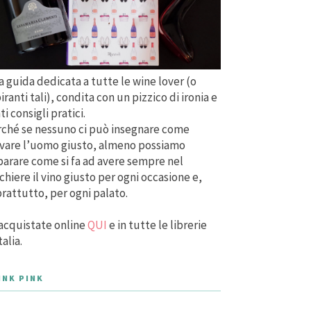
 guida dedicata a tutte le wine lover (o
iranti tali), condita con un pizzico di ironia e
ti consigli pratici.
ché se nessuno ci può insegnare come
vare l’uomo giusto, almeno possiamo
arare come si fa ad avere sempre nel
chiere il vino giusto per ogni occasione e,
rattutto, per ogni palato.
acquistate online
QUI
e in tutte le librerie
talia.
INK PINK