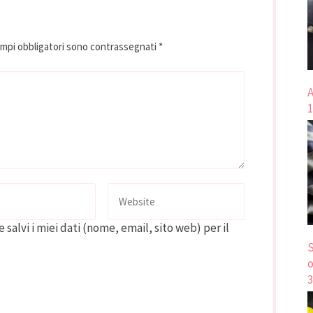
ampi obbligatori sono contrassegnati
*
A
1
 salvi i miei dati (nome, email, sito web) per il
S
o
3