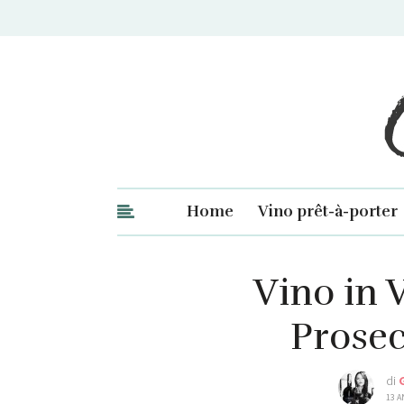
Ge
Home
Vino prêt-à-porter
Vino in V
Prosec
di
13 A