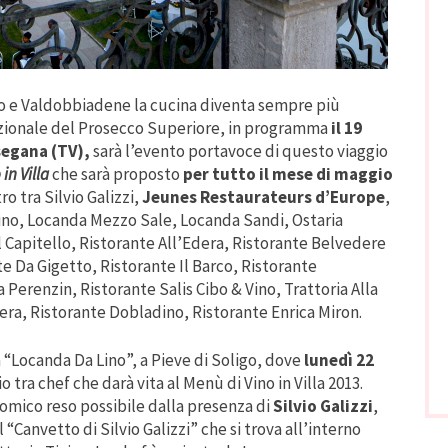
no e Valdobbiadene la cucina diventa sempre più
nazionale del Prosecco Superiore, in programma
il 19
segana (TV),
sarà l’evento portavoce di questo viaggio
in Villa
che sarà proposto
per tutto il mese di maggio
o tra Silvio Galizzi,
Jeunes Restaurateurs d’Europe
,
no, Locanda Mezzo Sale, Locanda Sandi, Ostaria
l Capitello, Ristorante All’Edera, Ristorante Belvedere
e Da Gigetto, Ristorante Il Barco, Ristorante
 Perenzin, Ristorante Salis Cibo & Vino, Trattoria Alla
ibera, Ristorante Dobladino, Ristorante Enrica Miron.
 “Locanda Da Lino”, a Pieve di Soligo, dove
lunedì 22
o tra chef che darà vita al Menù di Vino in Villa 2013.
mico reso possibile dalla presenza di
Silvio Galizzi
,
“Canvetto di Silvio Galizzi” che si trova all’interno