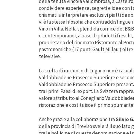
della tenuta vincola Vallombrosa, a Castelrot
condividere esperienze, segreti e idee con i
chiamati a interpretare esclusivi piatti da a
vi è la stessa filosofia che contraddistingue i
Vino in Villa. Nella splendida cornice del B&B
e contemporanei, a base di prodotti freschi, r
proprietario del rinomato Ristorante al Port
gastronomiche (17 punti Gault Millau ) oltre
televisive.
La scelta di un cuoco di Lugano non è casuale
Valdobbiadene Prosecco Superiore e secondo
Valdobbiadene Prosecco Superiore presentat
tra i primi Paesi di export. La Svizzera rapp
valore attribuito al Conegliano Valdobbiade
ristorazione e costituisce il primo spumant
Anche grazie alla collaborazione tra
Silvio G
della provincia di Treviso svelerà il suo lato
tra le bollicine di questa denominazione e i p