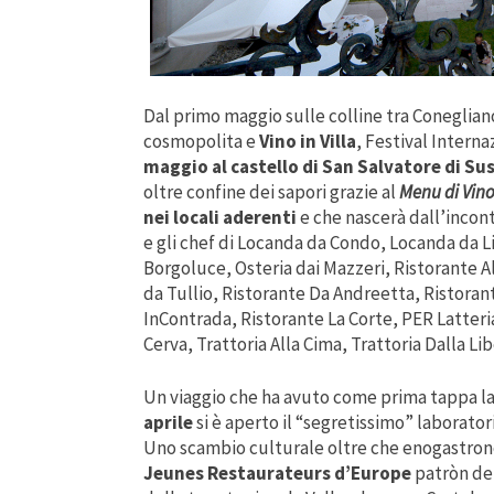
Dal primo maggio sulle colline tra Coneglia
cosmopolita e
Vino in Villa
, Festival Inter
maggio al castello di San Salvatore di Su
oltre confine dei sapori grazie al
Menu di Vino 
nei locali aderenti
e che nascerà dall’incontr
e gli chef di
Locanda da Condo, Locanda da Li
Borgoluce, Osteria dai Mazzeri, Ristorante A
da Tullio, Ristorante Da Andreetta, Ristorant
InContrada, Ristorante La Corte, PER Latteria
Cerva, Trattoria Alla Cima, Trattoria Dalla L
Un viaggio che ha avuto come prima tappa la
aprile
si è aperto il “segretissimo” laboratori
Uno scambio culturale oltre che enogastrono
Jeunes Restaurateurs d’Europe
patròn del 