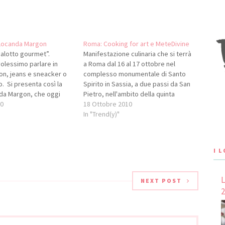
 Locanda Margon
Roma: Cooking for art e MeteDivine
alotto gourmet”.
Manifestazione culinaria che si terrà
olessimo parlare in
a Roma dal 16 al 17 ottobre nel
ion, jeans e sneacker o
complesso monumentale di Santo
lo. Si presenta così la
Spirito in Sassia, a due passi da San
da Margon, che oggi
Pietro, nell'ambito della quinta
enti, dopo oltre tre mesi
10
edizione di «Antiquari nella Roma
18 Ottobre 2010
con Alfio Ghezzi, un
Rinascimentale», «Cooking for art» si
In "Trend(y)"
 ritorno” dopo
terrà nel chiostro adiacente al
 con Gualtero Marchesi
percorso espositivo degli antiquari.
Oggi il…
I 
L
NEXT POST
2