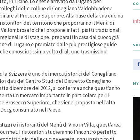
to, in Ticino.
Lo chef è arrivato da Lugano per
CO
 colleghi delle colline di Conegliano Valdobbiadene
bbinare al Prosecco Superiore. Alla base della sua cucina
in
 ristoratori del territorio che proporranno il Menù di
 Vallombrosa lo chef propone infatti piatti tradizionali
egionali e di stagione, preparati in casa dal cuoco già
one di Lugano e premiato dalle più prestigiose guide
SO
 che conosciutissimo volto di alcune trasmissioni
: la Svizzera è uno dei mercati storici del Conegliano
 i dati del Centro Studi del Distretto Conegliano
MY
i a dicembre del 2012, si conferma anche quest’anno
resenta un mercato importante in particolare per il
ne Prosecco Superiore, che viene proposto nell’alta
e Docg consumato nel Paese.
alizzi
e i ristoranti del Menù di Vino in Villa, quest’area
 gourmet. I ristoratori studieranno l’incontro perfetto
rodotti tipici della cucina veneta, con un pizzico di