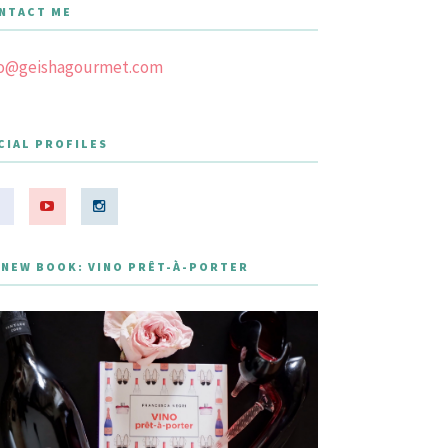
NTACT ME
fo@geishagourmet.com
CIAL PROFILES
 NEW BOOK: VINO PRÊT-À-PORTER