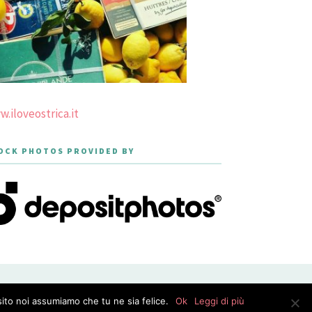
.iloveostrica.it
OCK PHOTOS PROVIDED BY
PRIVACY POLICY
sito noi assumiamo che tu ne sia felice.
Ok
Leggi di più