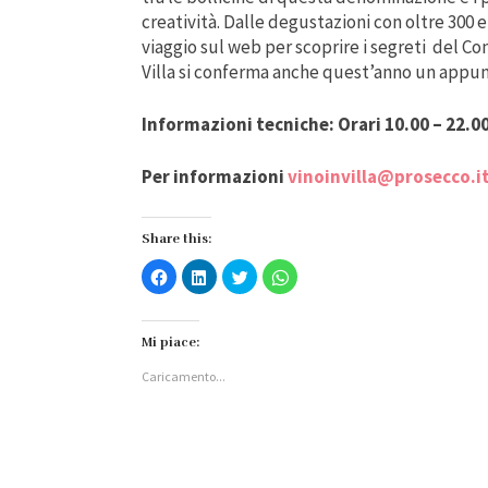
creatività. Dalle degustazioni con oltre 300 et
viaggio sul web per scoprire i segreti del 
Villa si conferma anche quest’anno un appu
Informazioni tecniche: Orari 10.00 – 22.00
Per informazioni
vinoinvilla@prosecco.i
Share this:
Fai
Fai
Fai
Fai
clic
clic
clic
clic
per
qui
qui
per
condividere
per
per
condividere
su
condividere
condividere
su
Facebook
su
su
WhatsApp
Mi piace:
(Si
LinkedIn
Twitter
(Si
apre
(Si
(Si
apre
Caricamento...
in
apre
apre
in
una
in
in
una
nuova
una
una
nuova
finestra)
nuova
nuova
finestra)
finestra)
finestra)