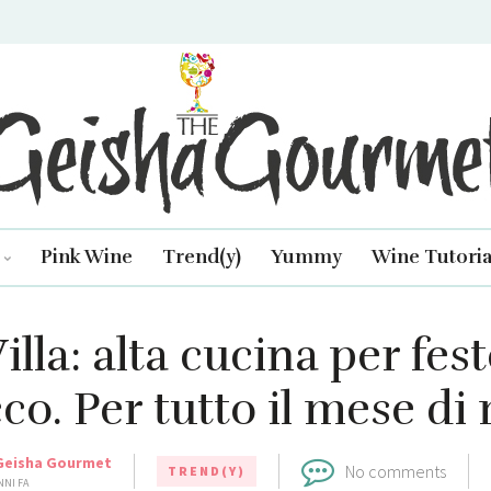
isha Gourmet
Pink Wine
Trend(y)
Yummy
Wine Tutoria
illa: alta cucina per fest
co. Per tutto il mese di
Geisha Gourmet
No comments
TREND(Y)
NNI FA