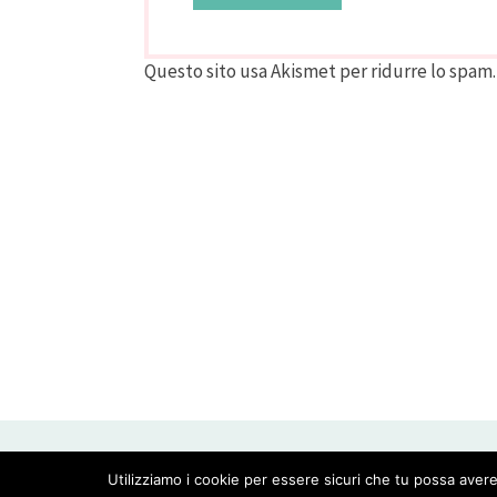
Questo sito usa Akismet per ridurre lo spam
CREATED WITH LOVE BY GEISHA GOURMET -
Utilizziamo i cookie per essere sicuri che tu possa avere