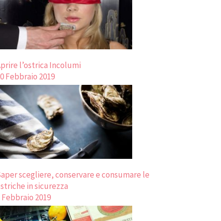
prire l’ostrica Incolumi
0 Febbraio 2019
aper scegliere, conservare e consumare le
striche in sicurezza
 Febbraio 2019