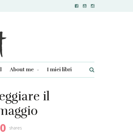
l
About me
I miei libri
eggiare il
 maggio
0
shares