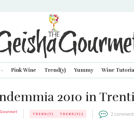
isha Gourmet
Pink Wine
Trend(y)
Yummy
Wine Tutoria
ndemmia 2010 in Trent
 Gourmet
2 comment
TREND(Y)
TREND(Y)2