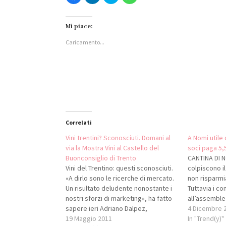
clic
clic
clic
clic
per
qui
qui
per
condividere
per
per
condividere
su
condividere
condividere
su
Facebook
su
su
WhatsApp
Mi piace:
(Si
LinkedIn
Twitter
(Si
apre
(Si
(Si
apre
Caricamento...
in
apre
apre
in
una
in
in
una
nuova
una
una
nuova
finestra)
nuova
nuova
finestra)
finestra)
finestra)
Correlati
Vini trentini? Sconosciuti. Domani al
A Nomi utile d
via la Mostra Vini al Castello del
soci paga 5,5
Buonconsiglio di Trento
CANTINA DI N
Vini del Trentino: questi sconosciuti.
colpiscono il
«A dirlo sono le ricerche di mercato.
non risparmia
Un risultato deludente nonostante i
Tuttavia i co
nostri sforzi di marketing», ha fatto
all’assemblea
sapere ieri Adriano Dalpez,
Nomi lascian
4 Dicembre 
presidente della Camera di
19 Maggio 2011
segnale posit
In "Trend(y)"