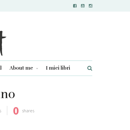
l
About me
I miei libri
ino
0
s
shares