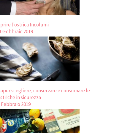
prire l’ostrica Incolumi
0 Febbraio 2019
aper scegliere, conservare e consumare le
striche in sicurezza
 Febbraio 2019