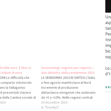
Una
asp
tan
Per
tro
imp
bic
sop
i mille euro. E Mori ai
Assoenologi: regione per regione, i
Lo 
 milioni di euro
dati definitivi della vendemmia 2010
d'I
OMI Le difficoltà che
LA VENDEMMIA 2010 IN SINTESI L’Italia
 comparto vitivinicolo
a fine agosto manifestava al Nord
no la Vallagarina.
incrementi di produzione
DR
nti presentati stasera
abbastanza omogenei che andavano
 della Cantina sociale di
da +5 a +10%. Nelle regioni centrali
o intravedere qualche
2010
(Emilia Romagna e Toscana) e nelle
23 Dicembre 2010
ivo. I numeri del
due grandi isole si riscontrava
In "Trend(y)"