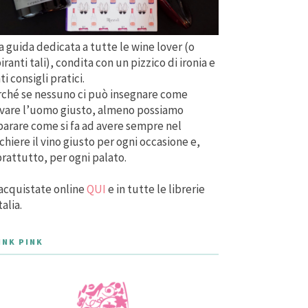
 guida dedicata a tutte le wine lover (o
iranti tali), condita con un pizzico di ironia e
ti consigli pratici.
ché se nessuno ci può insegnare come
vare l’uomo giusto, almeno possiamo
arare come si fa ad avere sempre nel
chiere il vino giusto per ogni occasione e,
rattutto, per ogni palato.
acquistate online
QUI
e in tutte le librerie
talia.
INK PINK