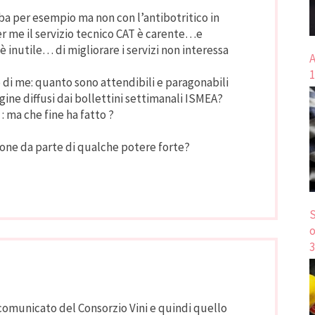
rba per esempio ma non con l’antibotritico in
r me il servizio tecnico CAT è carente…e
inutile… di migliorare i servizi non interessa
A
1
o di me: quanto sono attendibili e paragonabili
igine diffusi dai bollettini settimanali ISMEA?
 ma che fine ha fatto ?
ione da parte di qualche potere forte?
S
o
3
omunicato del Consorzio Vini e quindi quello