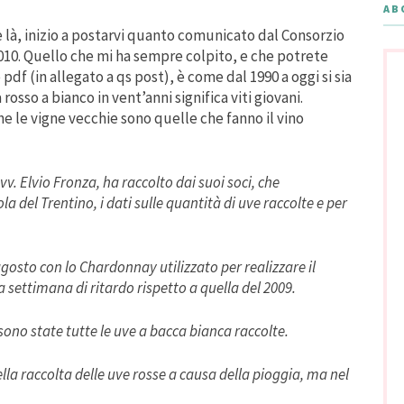
AB
 e là, inizio a postarvi quanto comunicato dal Consorzio
010. Quello che mi ha sempre colpito, e che potrete
f (in allegato a qs post), è come dal 1990 a oggi si sia
so a bianco in vent’anni significa viti giovani.
 le vigne vecchie sono quelle che fanno il vino
vv. Elvio Fronza, ha raccolto dai suoi soci, che
a del Trentino, i dati sulle quantità di uve raccolte e per
gosto con lo Chardonnay utilizzato per realizzare il
ettimana di ritardo rispetto a quella del 2009.
 sono state tutte le uve a bacca bianca raccolte.
la raccolta delle uve rosse a causa della pioggia, ma nel