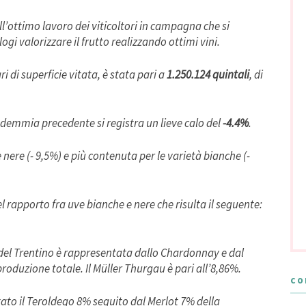
’ottimo lavoro dei viticoltori in campagna che si
ogi valorizzare il frutto realizzando ottimi vini.
ri di superficie vitata, è stata pari a
1.250.124 quintali
, di
emmia precedente si registra un lieve calo del
-4.4%
.
 nere (- 9,5%) e più contenuta per le varietà bianche (-
 rapporto fra uve bianche e nere che risulta il seguente:
 del Trentino è rappresentata dallo Chardonnay e dal
produzione totale. Il Müller Thurgau è pari all’8,86%.
CO
tato il Teroldego 8% seguito dal Merlot 7% della