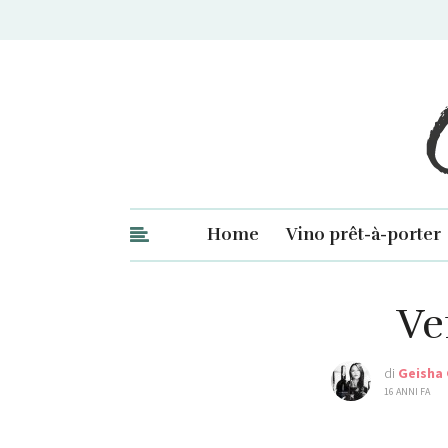
Ge
Home
Vino prêt-à-porter
Ve
di
Geisha
16 ANNI FA