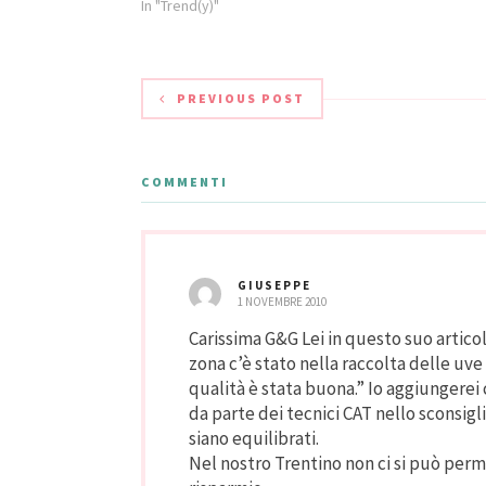
Commercio di Trento, durante la
In "Trend(y)"
bilancio chiu
presentazione della Mostra Vini che
sono stati ill
prenderà il via domani al Castello del
presidente G
Buonconsiglio, location…
corso…
PREVIOUS POST
COMMENTI
GIUSEPPE
1 NOVEMBRE 2010
Carissima G&G Lei in questo suo artic
zona c’è stato nella raccolta delle uve
qualità è stata buona.” Io aggiungerei
da parte dei tecnici CAT nello sconsiglia
siano equilibrati.
Nel nostro Trentino non ci si può per