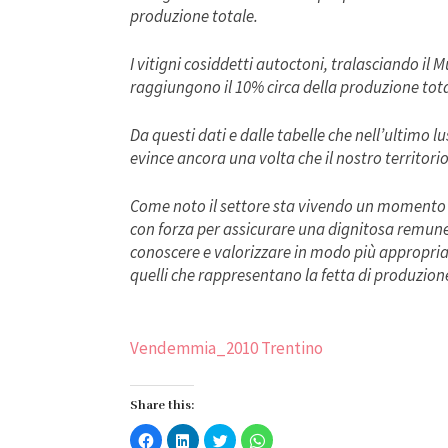
produzione totale.
I vitigni cosiddetti autoctoni, tralasciando il
raggiungono il 10% circa della produzione tota
Da questi dati e dalle tabelle che nell’ultimo l
evince ancora una volta che il nostro territori
Come noto il settore sta vivendo un momento n
con forza per assicurare una dignitosa remuneraz
conoscere e valorizzare in modo più appropriato i
quelli che rappresentano la fetta di produzio
Vendemmia_2010 Trentino
Share this:
Fai
Fai
Fai
Fai