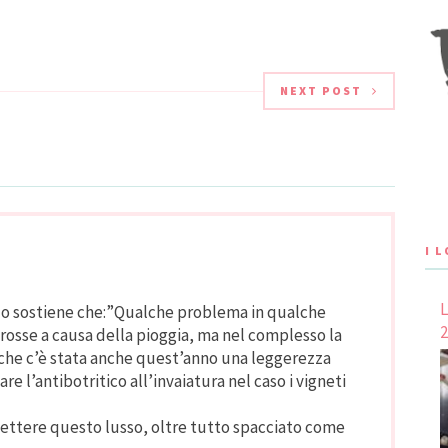
so alla data del 31 luglio
invece un abbattimento che andava
ustrati ai soci dal
da -5 a -20%, mentre in quelle
iuseppe Delaiti. Nel
meridionali…
NEXT POST
I 
L
olo sostiene che:”Qualche problema in qualche
2
 rosse a causa della pioggia, ma nel complesso la
 che c’è stata anche quest’anno una leggerezza
re l’antibotritico all’invaiatura nel caso i vigneti
mettere questo lusso, oltre tutto spacciato come