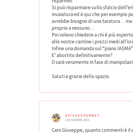
risparmio.
Si può risparmiare sullo sfalcio dell’e
invaiatura ed è qui che per esempio pe
avrebbe bisogno di una taratura… ma è 
proprio a nessuno…
Poi volevo chiedere a chi è più espert
alle nostre cantine i prezzi medi all’or
Infine una domanda sul “piano IASMA” :
E’ abortito definitivamente?
O sarà veramente in fase di manipolaz
Saluti e grazie dello spazio.
GEISHAGOURMET
2 NOVEMBRE 2010
Caro Giuseppe, quanto commenti è il c