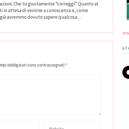
arazioni. Che tu giustamente “correggi”. Quanto al
ti in attesa di venirne a conoscenza e, come
chè già avremmo dovuto sapere qualcosa…
www
ST
ampi obbligatori sono contrassegnati
*