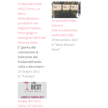
Friulano&Friends
2012 | Toros, Lis
Neris,
Venica&Venica
Scoprendo Polje,
produttori dei
nuova e
migliori Friulano,
interessantissima
Pinot grigio e
realtà del Collio
Sauvignon del Friuli
29 Novembre 2017
Venezia Giulia
In "Wine Women
E’ giunta alla
Want"
conclusione la
Selezione del
Friulano&friends
volta a decretare i
migliori Friulano,
25 Giugno 2012
Sauvignon e Pinot
In "Trend(y)"
grigio dell’ultima
vendemmia messa
in commercio e
ottenuti in FVG che
ha proclamato i
Simply the best
nomi di Toros, Lis
2019, 147 vini tra i