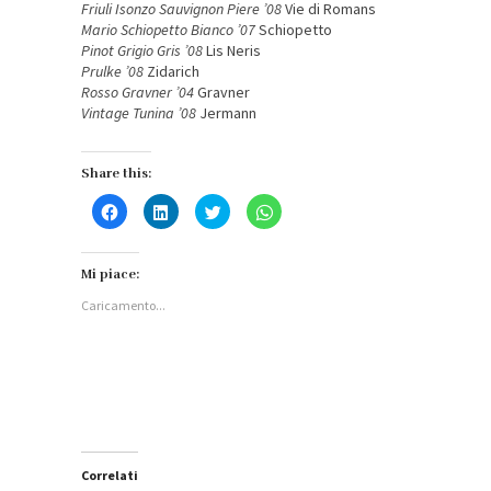
Friuli Isonzo Sauvignon Piere ’08
Vie di Romans
Mario Schiopetto Bianco ’07
Schiopetto
Pinot Grigio Gris ’08
Lis Neris
Prulke ’08
Zidarich
Rosso Gravner ’04
Gravner
Vintage Tunina ’08
Jermann
Share this:
Fai
Fai
Fai
Fai
clic
clic
clic
clic
per
qui
qui
per
condividere
per
per
condividere
su
condividere
condividere
su
Facebook
su
su
WhatsApp
Mi piace:
(Si
LinkedIn
Twitter
(Si
apre
(Si
(Si
apre
Caricamento...
in
apre
apre
in
una
in
in
una
nuova
una
una
nuova
finestra)
nuova
nuova
finestra)
finestra)
finestra)
Correlati