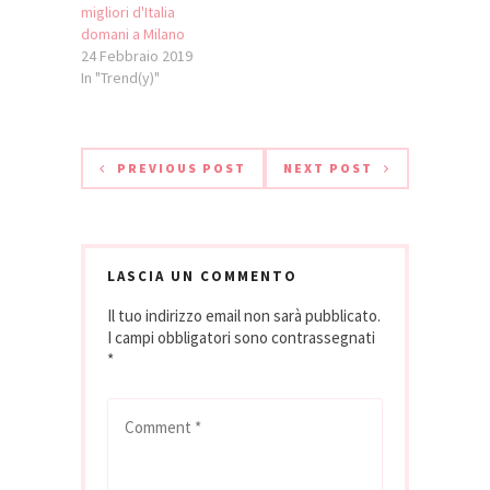
Neris e
migliori d'Italia
Venica&Venica quali
domani a Milano
aziende produttrici
24 Febbraio 2019
dei migliori Friulano,
In "Trend(y)"
Pinot grigio e
Sauvignon della
regione.…
PREVIOUS POST
NEXT POST
LASCIA UN COMMENTO
Il tuo indirizzo email non sarà pubblicato.
I campi obbligatori sono contrassegnati
*