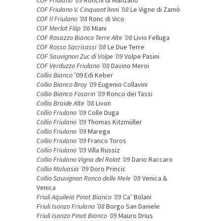
COF Friulano ’09
Ronchi di Manzano
COF Friulano V. Cinquant’Anni ’08
Le Vigne di Zamò
COF Il Friulano ’08
Ronc di Vico
COF Merlot Filip ’06
Miani
COF Rosazzo Bianco Terre Alte ’08
Livio Felluga
COF Rosso Sacrisassi ’08
Le Due Terre
COF Sauvignon Zuc di Volpe ’09
Volpe Pasini
COF Verduzzo Friulano ’08
Davino Meroi
Collio Bianco
’09 Edi Keber
Collio Bianco Broy ’09
Eugenio Collavini
Collio Bianco Fosarin ’09
Ronco dei Tassi
Collio Braide Alte ’08
Livon
Collio Friulano ’09
Colle Duga
Collio Friulano ’09
Thomas Kitzmüller
Collio Friulano ’09
Marega
Collio Friulano ’09
Franco Toros
Collio Friulano ’09
Villa Russiz
Collio Friulano Vigna del Rolat ’09
Dario Raccaro
Collio Malvasia ’09
Doro Princic
Collio Sauvignon Ronco delle Mele ’09
Venica &
Venica
Friuli Aquileia Pinot Bianco ’09
Ca’ Bolani
Friuli Isonzo Friulano ’08
Borgo San Daniele
Friuli Isonzo Pinot Bianco ’09
Mauro Drius