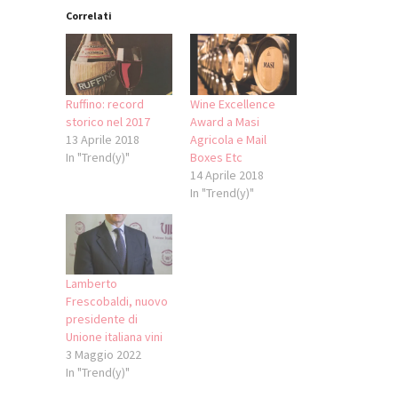
Correlati
Ruffino: record
Wine Excellence
storico nel 2017
Award a Masi
13 Aprile 2018
Agricola e Mail
In "Trend(y)"
Boxes Etc
14 Aprile 2018
In "Trend(y)"
Lamberto
Frescobaldi, nuovo
presidente di
Unione italiana vini
3 Maggio 2022
In "Trend(y)"