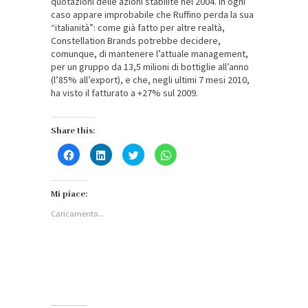
quotazioni delle azioni stabilite nel 2004. In ogni
caso appare improbabile che Ruffino perda la sua
“italianità”: come già fatto per altre realtà,
Constellation Brands potrebbe decidere,
comunque, di mantenere l’attuale management,
per un gruppo da 13,5 milioni di bottiglie all’anno
(l’85% all’export), e che, negli ultimi 7 mesi 2010,
ha visto il fatturato a +27% sul 2009.
Share this:
Fai
Fai
Fai
Fai
clic
clic
clic
clic
per
qui
qui
per
condividere
per
per
condividere
su
condividere
condividere
su
Facebook
su
su
WhatsApp
Mi piace:
(Si
LinkedIn
Twitter
(Si
apre
(Si
(Si
apre
Caricamento...
in
apre
apre
in
una
in
in
una
nuova
una
una
nuova
finestra)
nuova
nuova
finestra)
finestra)
finestra)