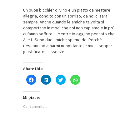
Un buon bicchier di vino e un piatto da mettere
allegria, condito con un sorriso, da noi ci sara’
sempre. Anche quando le amiche talvolta si
comportano in modi che noi non capiamo e in po’
ci fanno soffrire… Mentre io oggi ho pensato che
A. e L. Sono due amiche splendide. Perché
riescono ad amarmi nonostante le mie – seppur
giustificate – assenze.
Share this:
Fai
Fai
Fai
Fai
clic
clic
clic
clic
per
qui
qui
per
condividere
per
per
condividere
su
condividere
condividere
su
Facebook
su
su
WhatsApp
Mi piace:
(Si
LinkedIn
Twitter
(Si
apre
(Si
(Si
apre
Caricamento...
in
apre
apre
in
una
in
in
una
nuova
una
una
nuova
finestra)
nuova
nuova
finestra)
finestra)
finestra)