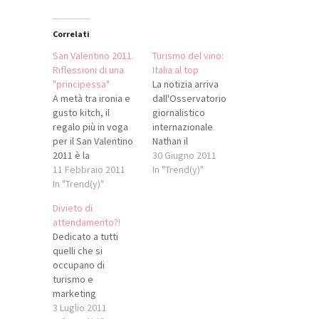
Correlati
San Valentino 2011.
Turismo del vino:
Riflessioni di una
Italia al top
"principessa"
La notizia arriva
A metà tra ironia e
dall'Osservatorio
gusto kitch, il
giornalistico
regalo più in voga
internazionale
per il San Valentino
Nathan il
2011 è la
Saggio: secondo la
30 Giugno 2011
riproduzione
11 Febbraio 2011
stampa
In "Trend(y)"
dell’anello di
In "Trend(y)"
internazionale
fidanzamento che il
l’Italia è la meta top
Divieto di
Principe William ha
per l’enoturismo
attendamento?!
regalato alla sua
mondiale. Dalla
Dedicato a tutti
fidanzata, la bella
ricerca, promossa
quelli che si
Kate Middleton, e
da Marchesi de’
occupano di
che prima che a lei
Frescobaldi
turismo e
era appartenuto
(250.000 articoli
marketing
alla Principessa
monitorati su 100
territoriale... ...E
3 Luglio 2011
Diana. Se l’originale
testate