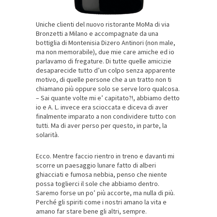
Uniche clienti del nuovo ristorante MoMa di via
Bronzetti a Milano e accompagnate da una
bottiglia di Montenisia Dizero Antinori (non male,
ma non memorabile), due mie care amiche ed io
parlavamo di fregature. Di tutte quelle amicizie
desaparecide tutto d’un colpo senza apparente
motivo, di quelle persone che a un tratto non ti
chiamano più oppure solo se serve loro qualcosa.
– Sai quante volte mi e’ capitato?!, abbiamo detto
io e A. L. invece era scioccata e diceva di aver
finalmente imparato a non condividere tutto con
tutti. Ma di aver perso per questo, in parte, la
solarità.
Ecco. Mentre faccio rientro in treno e davanti mi
scorre un paesaggio lunare fatto di alberi
ghiacciati e fumosa nebbia, penso che niente
possa toglierci il sole che abbiamo dentro.
Saremo forse un po’ più accorte, ma nulla di più.
Perché gli spiriti come i nostri amano la vita e
amano far stare bene gli altri, sempre.