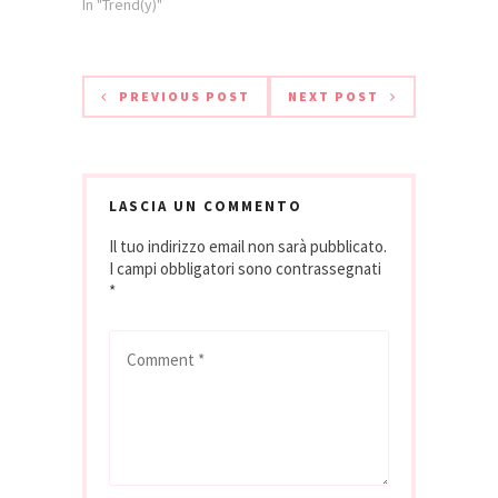
anche a chi insegna
In "Trend(y)"
costa…
internazionali),
e poi a chi studia
emerge che l'Italia
l’italiano, che è
è al primo posto nel
sempre più
mondo con un
un'opinione... Photo:
PREVIOUS POST
NEXT POST
indice che riassume
MM di MdC
il giudizio…
LASCIA UN COMMENTO
Il tuo indirizzo email non sarà pubblicato.
I campi obbligatori sono contrassegnati
*