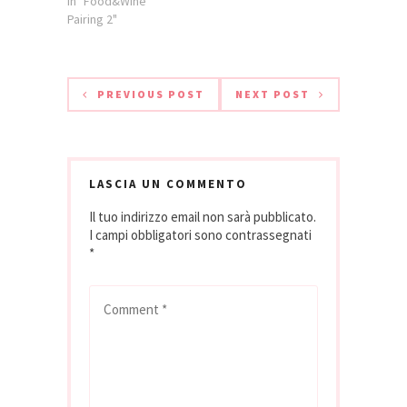
bere, allora non si
In "Food&Wine
Centro per le
può chiedere di
Pairing 2"
malattie
meglio sotto il sole
dismetaboliche e
di agosto. Infatti è
l'arteriosclerosi del
in estate che
Brotzu, assieme
“esplode” la moda
PREVIOUS POST
NEXT POST
alla…
di frullati e
smoothies. Due
bevande…
LASCIA UN COMMENTO
Il tuo indirizzo email non sarà pubblicato.
I campi obbligatori sono contrassegnati
*