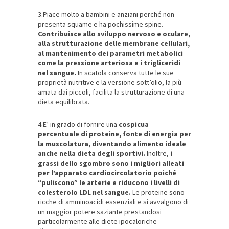
3.Piace molto a bambini e anziani perché non
presenta squame e ha pochissime spine.
Contribuisce allo sviluppo nervoso e oculare,
alla strutturazione delle membrane cellulari,
al mantenimento dei parametri metabolici
come la pressione arteriosa e i trigliceridi
nel sangue.
In scatola conserva tutte le sue
proprietà nutritive e la versione sott’olio, la più
amata dai piccoli, facilita la strutturazione di una
dieta equilibrata.
4.E’ in grado di fornire una
cospicua
percentuale di proteine, fonte di energia per
la muscolatura, diventando alimento ideale
anche nella dieta degli sportivi.
Inoltre,
i
grassi dello sgombro sono i migliori alleati
per l’apparato cardiocircolatorio poiché
“puliscono” le arterie e riducono i livelli di
colesterolo LDL nel sangue.
Le proteine sono
ricche di amminoacidi essenziali e si avvalgono di
un maggior potere saziante prestandosi
particolarmente alle diete ipocaloriche