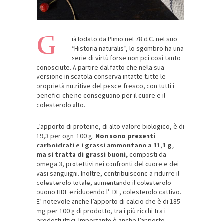
G
ià lodato da Plinio nel 78 d.C. nel suo
“Historia naturalis”, lo sgombro ha una
serie di virtù forse non poi così tanto
conosciute. A partire dal fatto che nella sua
versione in scatola conserva intatte tutte le
proprietà nutritive del pesce fresco, con tutti i
benefici che ne conseguono per il cuore e il
colesterolo alto.
L’apporto di proteine, di alto valore biologico, è di
19,3 per ogni 100 g.
Non sono presenti
carboidrati e i grassi ammontano a 11,1 g,
ma si tratta di grassi buoni,
composti da
omega 3, protettivi nei confronti del cuore e dei
vasi sanguigni. Inoltre, contribuiscono a ridurre il
colesterolo totale, aumentando il colesterolo
buono HDL e riducendo l’LDL, colesterolo cattivo.
E’ notevole anche l’apporto di calcio che è di 185
mg per 100 g di prodotto, tra i più ricchi tra i
prodotti ittici. Importante è anche l’apporto