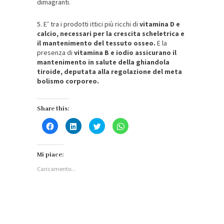
dimagranti.
5. E’ tra i prodotti ittici più ricchi di
vitamina D e
calcio, necessari per la crescita scheletrica e
il mantenimento del tessuto osseo.
E la
presenza di
vitamina B e iodio assicurano il
mantenimento in salute della ghiandola
tiroide, deputata alla regolazione del meta
bolismo corporeo.
Share this:
Fai
Fai
Fai
Fai
clic
clic
clic
clic
per
qui
qui
per
condividere
per
per
condividere
su
condividere
condividere
su
Facebook
su
su
WhatsApp
Mi piace:
(Si
LinkedIn
Twitter
(Si
apre
(Si
(Si
apre
Caricamento...
in
apre
apre
in
una
in
in
una
nuova
una
una
nuova
finestra)
nuova
nuova
finestra)
finestra)
finestra)