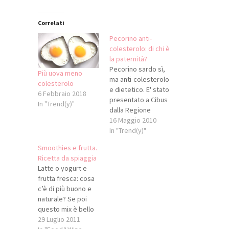
Correlati
Pecorino anti-
colesterolo: di chi è
la paternità?
Pecorino sardo sì,
Più uova meno
ma anti-colesterolo
colesterolo
e dietetico. E' stato
6 Febbraio 2018
presentato a Cibus
In "Trend(y)"
dalla Regione
Sardegna il
16 Maggio 2010
formaggio che
In "Trend(y)"
abbassa il
Smoothies e frutta.
colesterolo, riduce
Ricetta da spiaggia
i rischi
Latte o yogurt e
cardiovascolari e
frutta fresca: cosa
non fa ingrassare.
c’è di più buono e
La scoperta è dei
naturale? Se poi
ricercatori
questo mix è bello
dell’Università di
fresco e pronto da
29 Luglio 2011
Cagliari e del