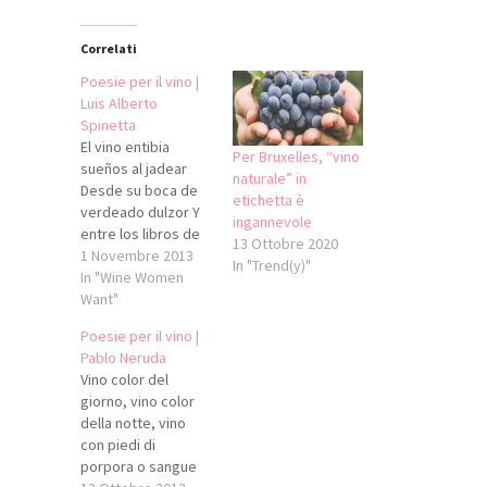
Correlati
Poesie per il vino |
Luis Alberto
Spinetta
El vino entibia
Per Bruxelles, “vino
sueños al jadear
naturale” in
Desde su boca de
etichetta è
verdeado dulzor Y
ingannevole
entre los libros de
13 Ottobre 2020
la buena memoria
1 Novembre 2013
In "Trend(y)"
Se queda oyendo
In "Wine Women
como un ciego
Want"
frente al mar. Mi voz
Poesie per il vino |
le llegará Mi boca
Pablo Neruda
también Tal vez le
Vino color del
confiare Que eras
giorno, vino color
el vestigio del
della notte, vino
futuro. Rojas y
con piedi di
verdes luces…
porpora o sangue