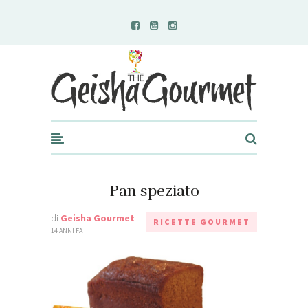
Geisha Gourmet
Pan speziato
di
Geisha Gourmet
RICETTE GOURMET
14 ANNI FA