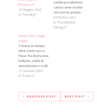
sembrava talmente
Prosecco?
carina come ricetta
23 Maggio 2022
che non ho potuto
In "Trend(y)"
non segnalarvela.
6 Ottobre 2011
L'inventore
In "Food&Wine
è Alessio Paoloni
Pairing 2"
che, con curiosità e
Pavia | Torre degli
creatività, ha dato
Aquila
vita al Birramisù: sì,
C'erano un tempo
proprio così, birra
oltre cento torri a
al posto del caffè o
Pavia: fra distruzioni
quasi... Ingredienti:
belliche, editti di
175 g di tuorlo
demolizione e crolli
d’uovo ( 51%
più o meno naturali,
17 Gennaio 2012
zucchero) 340…
purtroppo, non ne
In "Punti-G"
sono rimaste
molte, ma tra le più
singolari e
caratteristiche
PREVIOUS POST
NEXT POST
troviamo la Torre
degli Aquila, che
risale addirittura