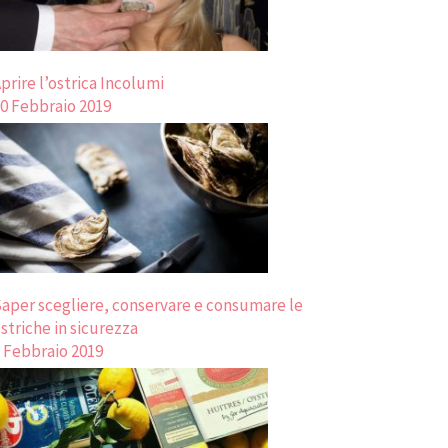
prire l’ostrica Incolumi
0 Febbraio 2019
aper scegliere, conservare e consumare le
striche in sicurezza
 Febbraio 2019