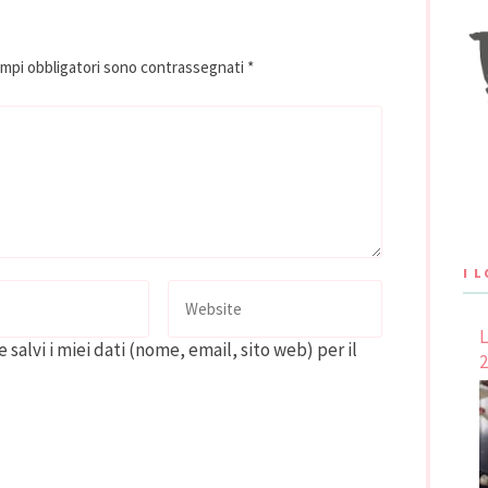
ampi obbligatori sono contrassegnati
*
I 
L
 salvi i miei dati (nome, email, sito web) per il
2