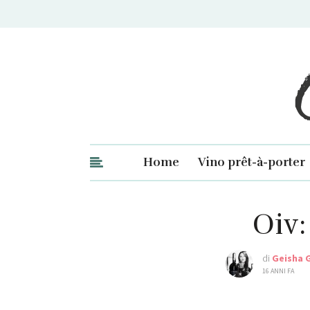
Ge
Home
Vino prêt-à-porter
Oiv:
di
Geisha 
16 ANNI FA