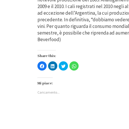
2009 e il 2010. I cali registrati nel 2010 negli
ad eccezione dell’Argentina, la cui produzio
precedente. In definitiva, “dobbiamo vedere s
vini. Per quanto riguarda il consumo mondia
semestre, è possibile che riprenda ad aument
Beverfood)
Share this:
Fai
Fai
Fai
Fai
clic
clic
clic
clic
per
qui
qui
per
condividere
per
per
condividere
su
condividere
condividere
su
Facebook
su
su
WhatsApp
Mi piace:
(Si
LinkedIn
Twitter
(Si
apre
(Si
(Si
apre
Caricamento...
in
apre
apre
in
una
in
in
una
nuova
una
una
nuova
finestra)
nuova
nuova
finestra)
finestra)
finestra)