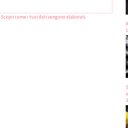
.
Scopri come i tuoi dati vengono elaborati
.
A
1
S
o
3