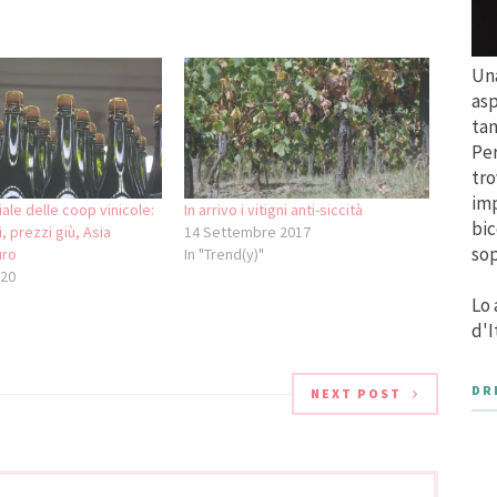
Una
asp
tan
Per
tro
imp
le delle coop vinicole:
In arrivo i vitigni anti-siccità
bic
i, prezzi giù, Asia
14 Settembre 2017
sop
uro
In "Trend(y)"
020
Lo 
d'I
DR
NEXT POST