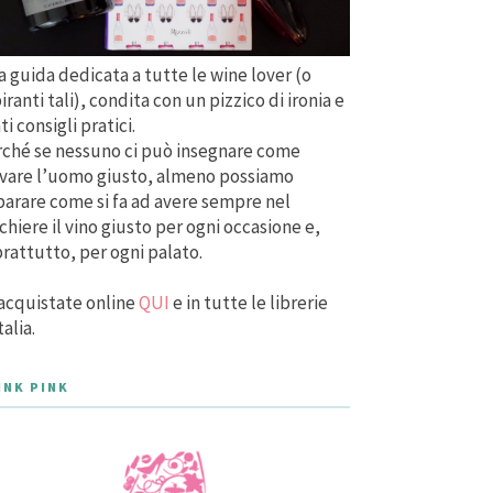
 guida dedicata a tutte le wine lover (o
iranti tali), condita con un pizzico di ironia e
ti consigli pratici.
ché se nessuno ci può insegnare come
vare l’uomo giusto, almeno possiamo
arare come si fa ad avere sempre nel
chiere il vino giusto per ogni occasione e,
rattutto, per ogni palato.
acquistate online
QUI
e in tutte le librerie
talia.
INK PINK