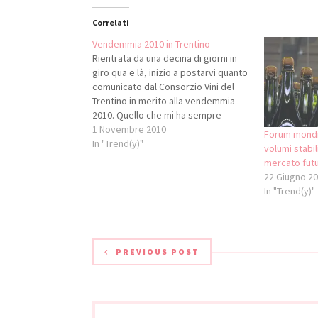
Correlati
Vendemmia 2010 in Trentino
Rientrata da una decina di giorni in
giro qua e là, inizio a postarvi quanto
comunicato dal Consorzio Vini del
Trentino in merito alla vendemmia
2010. Quello che mi ha sempre
colpito, e che potrete vedere nel
1 Novembre 2010
Forum mondia
documento completo in versione
In "Trend(y)"
volumi stabil
pdf (in allegato a qs post), è come
mercato fut
dal…
22 Giugno 2
In "Trend(y)"
PREVIOUS POST