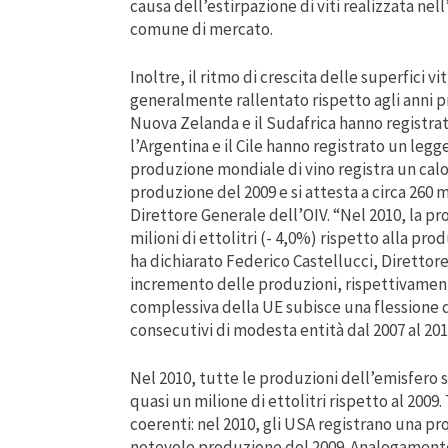
causa dell’estirpazione di viti realizzata n
comune di mercato.
Inoltre, il ritmo di crescita delle superfici vi
generalmente rallentato rispetto agli anni prec
Nuova Zelanda e il Sudafrica hanno registrat
l’Argentina e il Cile hanno registrato un legg
produzione mondiale di vino registra un calo di
produzione del 2009 e si attesta a circa 260 mi
Direttore Generale dell’OIV. “Nel 2010, la pr
milioni di ettolitri (- 4,0%) rispetto alla prod
ha dichiarato Federico Castellucci, Diretto
incremento delle produzioni, rispettivament
complessiva della UE subisce una flessione 
consecutivi di modesta entità dal 2007 al 201
Nel 2010, tutte le produzioni dell’emisfero s
quasi un milione di ettolitri rispetto al 20
coerenti: nel 2010, gli USA registrano una pro
notevole produzione del 2009. Analogamente,