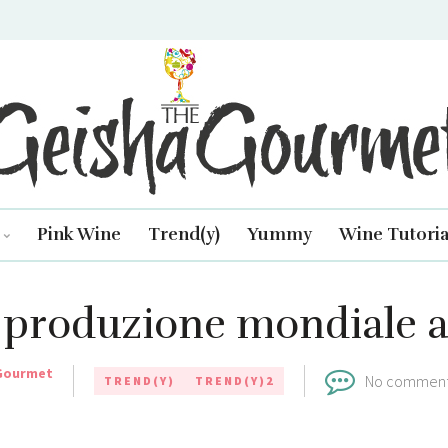
isha Gourmet
Pink Wine
Trend(y)
Yummy
Wine Tutoria
 produzione mondiale 
Gourmet
No commen
TREND(Y)
TREND(Y)2