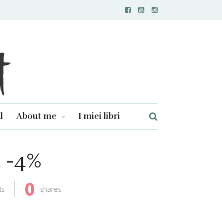
l
About me
I miei libri
a -4%
0
ts
shares