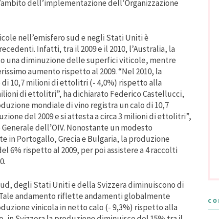
ell’ambito dell’implementazione dell’Organizzazione
ticole nell’emisfero sud e negli Stati Uniti è
edenti. Infatti, tra il 2009 e il 2010, l’Australia, la
o una diminuzione delle superfici viticole, mentre
erissimo aumento rispetto al 2009. “Nel 2010, la
 10,7 milioni di ettolitri (- 4,0%) rispetto alla
lioni di ettolitri”, ha dichiarato Federico Castellucci,
oduzione mondiale di vino registra un calo di 10,7
uzione del 2009 e si attesta a circa 3 milioni di ettolitri”,
re Generale dell’OIV. Nonostante un modesto
e in Portogallo, Grecia e Bulgaria, la produzione
del 6% rispetto al
2009, per poi assistere a 4 raccolti
0.
ud, degli Stati Uniti e della Svizzera diminuiscono di
09. Tale andamento riflette andamenti globalmente
CO
duzione vinicola in netto calo (- 9,3%) rispetto alla
 in Svizzera la produzione diminuisce del 15% tra il