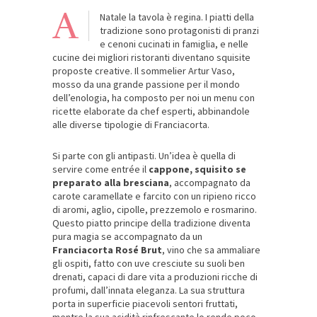
A
Natale la tavola è regina. I piatti della
tradizione sono protagonisti di pranzi
e cenoni cucinati in famiglia, e nelle
cucine dei migliori ristoranti diventano squisite
proposte creative. Il sommelier Artur Vaso,
mosso da una grande passione per il mondo
dell’enologia, ha composto per noi un menu con
ricette elaborate da chef esperti, abbinandole
alle diverse tipologie di Franciacorta.
Si parte con gli antipasti. Un’idea è quella di
servire come entrée il
cappone, squisito se
preparato alla bresciana
, accompagnato da
carote caramellate e farcito con un ripieno ricco
di aromi, aglio, cipolle, prezzemolo e rosmarino.
Questo piatto principe della tradizione diventa
pura magia se accompagnato da un
Franciacorta Rosé Brut
, vino che sa ammaliare
gli ospiti, fatto con uve cresciute su suoli ben
drenati, capaci di dare vita a produzioni ricche di
profumi, dall’innata eleganza. La sua struttura
porta in superficie piacevoli sentori fruttati,