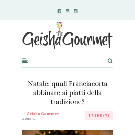
Geisha Gourmet
Natale: quali Franciacorta
abbinare ai piatti della
tradizione?
di
Geisha Gourmet
TREND(Y)
4 ANNI FA