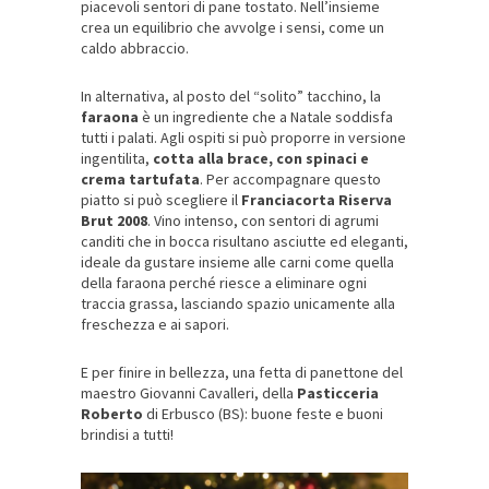
piacevoli sentori di pane tostato. Nell’insieme
crea un equilibrio che avvolge i sensi, come un
caldo abbraccio.
In alternativa, al posto del “solito” tacchino, la
faraona
è un ingrediente che a Natale soddisfa
tutti i palati. Agli ospiti si può proporre in versione
ingentilita,
cotta alla brace, con spinaci e
crema tartufata
. Per accompagnare questo
piatto si può scegliere il
Franciacorta Riserva
Brut 2008
. Vino intenso, con sentori di agrumi
canditi che in bocca risultano asciutte ed eleganti,
ideale da gustare insieme alle carni come quella
della faraona perché riesce a eliminare ogni
traccia grassa, lasciando spazio unicamente alla
freschezza e ai sapori.
E per finire in bellezza, una fetta di panettone del
maestro Giovanni Cavalleri, della
Pasticceria
Roberto
di Erbusco (BS): buone feste e buoni
brindisi a tutti!