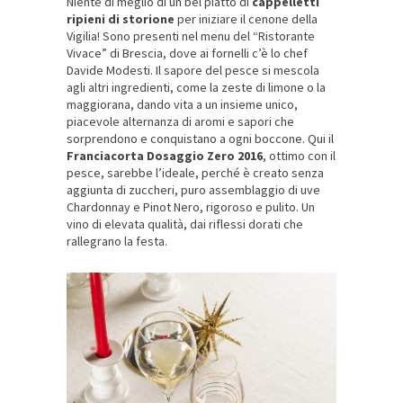
Niente di meglio di un bel piatto di
cappelletti
ripieni di storione
per iniziare il cenone della
Vigilia! Sono presenti nel menu del “Ristorante
Vivace” di Brescia, dove ai fornelli c’è lo chef
Davide Modesti. Il sapore del pesce si mescola
agli altri ingredienti, come la zeste di limone o la
maggiorana, dando vita a un insieme unico,
piacevole alternanza di aromi e sapori che
sorprendono e conquistano a ogni boccone. Qui il
Franciacorta Dosaggio Zero 2016
, ottimo con il
pesce, sarebbe l’ideale, perché è creato senza
aggiunta di zuccheri, puro assemblaggio di uve
Chardonnay e Pinot Nero, rigoroso e pulito. Un
vino di elevata qualità, dai riflessi dorati che
rallegrano la festa.