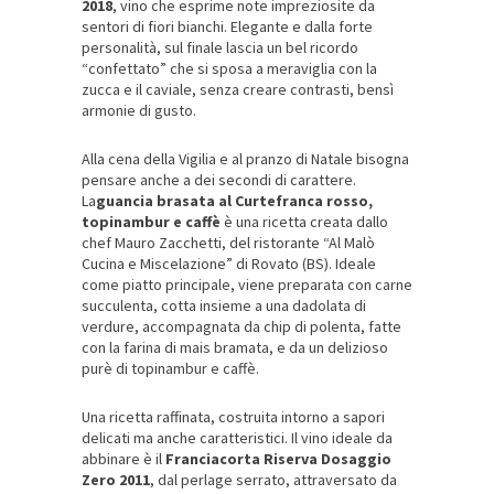
2018
, vino che esprime note impreziosite da
sentori di fiori bianchi. Elegante e dalla forte
personalità, sul finale lascia un bel ricordo
“confettato” che si sposa a meraviglia con la
zucca e il caviale, senza creare contrasti, bensì
armonie di gusto.
Alla cena della Vigilia e al pranzo di Natale bisogna
pensare anche a dei secondi di carattere.
La
guancia brasata al Curtefranca rosso,
topinambur e caffè
è una ricetta creata dallo
chef Mauro Zacchetti, del ristorante “Al Malò
Cucina e Miscelazione” di Rovato (BS). Ideale
come piatto principale, viene preparata con carne
succulenta, cotta insieme a una dadolata di
verdure, accompagnata da chip di polenta, fatte
con la farina di mais bramata, e da un delizioso
purè di topinambur e caffè.
Una ricetta raffinata, costruita intorno a sapori
delicati ma anche caratteristici. Il vino ideale da
abbinare è il
Franciacorta Riserva Dosaggio
Zero 2011
, dal perlage serrato, attraversato da