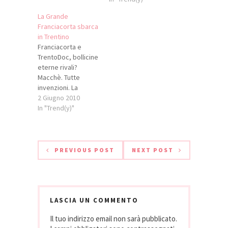
La Grande
Franciacorta sbarca
in Trentino
Franciacorta e
TrentoDoc, bollicine
eterne rivali?
Macchè. Tutte
invenzioni. La
prova? Venerdì 4
2 Giugno 2010
giugno, a partire
In "Trend(y)"
dalle 17, a San
Michele all'Adige
(TN). Negli spazi tra
la cantina dello
PREVIOUS POST
NEXT POST
storico Istituto
Agrario di San
Michele all’Adige –
gentilmente messi
a disposizione della
LASCIA UN COMMENTO
Fondazione Mach –
Il tuo indirizzo email non sarà pubblicato.
e il fascinoso