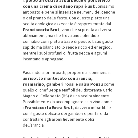
Il
polpo arrostito al barbecue e poi servito
con una crema di sedano rapa
è un buonissimo
antipasto e bene si inserisce nel menu del cenone
o del pranzo delle feste. Con questo piatto una
scelta enologica azzeccata è rappresentata dal
Franciacorta Brut
, vino che si presta a diversi
abbinamenti, ma che trova uno splendido
connubio con i piatti a base di pesce. Il suo gusto
sapido ma bilanciato lo rende ricco ed energico,
mentre i suoi profumi di frutta secca e agrumi
incantano e appagano.
Passando ai primi piatti, proporre ai commensali
un
risotto mantecato con arancia,
rosmarino, gamberi rossi e salsa Ponzu
come
quello di chef Beppe Maffioli del Ristorante Carlo
Magno di Collebeato (BS) è una scelta vincente.
Possibilmente da accompagnare a un vino come
il
Franciacorta Extra Brut
, davvero imbattibile
con il gusto delicato dei gamberi e per fare da
contraltare agli aromi lievemente dolci
dell’arancia.