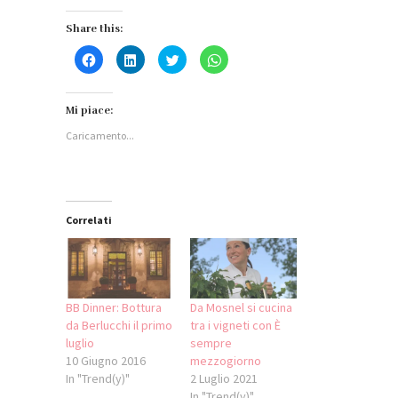
Share this:
Fai
Fai
Fai
Fai
clic
clic
clic
clic
per
qui
qui
per
condividere
per
per
condividere
su
condividere
condividere
su
Facebook
su
su
WhatsApp
Mi piace:
(Si
LinkedIn
Twitter
(Si
apre
(Si
(Si
apre
Caricamento...
in
apre
apre
in
una
in
in
una
nuova
una
una
nuova
finestra)
nuova
nuova
finestra)
finestra)
finestra)
Correlati
BB Dinner: Bottura
Da Mosnel si cucina
da Berlucchi il primo
tra i vigneti con È
luglio
sempre
10 Giugno 2016
mezzogiorno
In "Trend(y)"
2 Luglio 2021
In "Trend(y)"