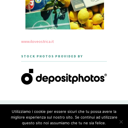
www.iloveostrica.it
STOCK PHOTOS PROVIDED BY
CREATED WITH LOVE BY GEISHA
Utilizziamo i cookie per essere sicuri che tu possa avere la
GOURMET - THEME DESIGNED BY
MERIDIANTHEMES
migliore esperienza sul nostro sito. Se continui ad utilizzare
questo sito noi assumiamo che tu ne sia felice.
PRIVACY POLICY