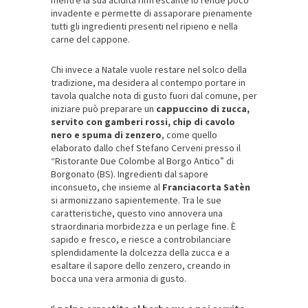
mentre la sua acidità rinfrescante lo rende poco
invadente e permette di assaporare pienamente
tutti gli ingredienti presenti nel ripieno e nella
carne del cappone.
Chi invece a Natale vuole restare nel solco della
tradizione, ma desidera al contempo portare in
tavola qualche nota di gusto fuori dal comune, per
iniziare può preparare un
cappuccino di zucca,
servito con gamberi rossi, chip di cavolo
nero e spuma di zenzero
, come quello
elaborato dallo chef Stefano Cerveni presso il
“Ristorante Due Colombe al Borgo Antico” di
Borgonato (BS). Ingredienti dal sapore
inconsueto, che insieme al
Franciacorta Satèn
si armonizzano sapientemente. Tra le sue
caratteristiche, questo vino annovera una
straordinaria morbidezza e un perlage fine. È
sapido e fresco, e riesce a controbilanciare
splendidamente la dolcezza della zucca e a
esaltare il sapore dello zenzero, creando in
bocca una vera armonia di gusto.