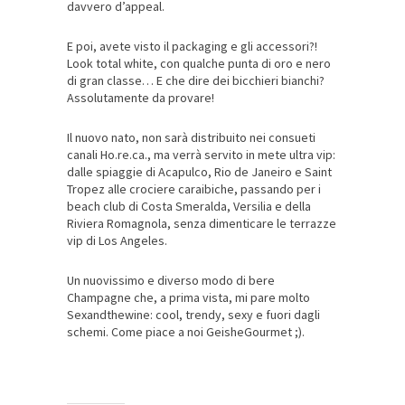
davvero d’appeal.
E poi, avete visto il packaging e gli accessori?!
Look total white, con qualche punta di oro e nero
di gran classe… E che dire dei bicchieri bianchi?
Assolutamente da provare!
Il nuovo nato, non sarà distribuito nei consueti
canali Ho.re.ca., ma verrà servito in mete ultra vip:
dalle spiaggie di Acapulco, Rio de Janeiro e Saint
Tropez alle crociere caraibiche, passando per i
beach club di Costa Smeralda, Versilia e della
Riviera Romagnola, senza dimenticare le terrazze
vip di Los Angeles.
Un nuovissimo e diverso modo di bere
Champagne che, a prima vista, mi pare molto
Sexandthewine: cool, trendy, sexy e fuori dagli
schemi. Come piace a noi GeisheGourmet ;).