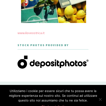
www.iloveostrica.it
STOCK PHOTOS PROVIDED BY
CREATED WITH LOVE BY GEISHA
Utilizziamo i cookie per essere sicuri che tu possa avere la
GOURMET - THEME DESIGNED BY
MERIDIANTHEMES
migliore esperienza sul nostro sito. Se continui ad utilizzare
questo sito noi assumiamo che tu ne sia felice.
PRIVACY POLICY