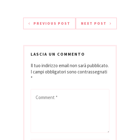
viticoltori che i
Cooperfidi S.C, del
frutticoltori, in
compendio
difficoltà per gli
immobiliare…
acconti che tardano
PREVIOUS POST
NEXT POST
e per
l'abbassamento
delle quotazioni di
mele ed uve. I
pagamenti ai 1.520
LASCIA UN COMMENTO
produttori per le…
Il tuo indirizzo email non sarà pubblicato.
I campi obbligatori sono contrassegnati
*