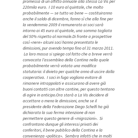
promessa di un affitto annuale alla stessa La Vis per
220mila euro. I 10 euro al quintale, che molto
probabilmente — se tutto va bene — costituiranno
anche il saldo di dicembre, fanno sì che alla fine per
la vendemmia 2009 il remunerato ai soci sarà
intorno ai 45 euro al quintale, una somma tagliata
del 50% rispetto al normale.Di fronte a prospettive
così «nere» alcuni soci hanno presentato le
dimissioni, pur avendo tempo fino al 31 marzo 2011.
La loro mossa si spiega col fatto che a breve verrà
convocata l’assemblea della Cantina nella quale
probabilmente verrà votata una modifica
statutaria: il divieto per qualche anno di uscire dalla
cooperativa. I soci in fuga vogliono evitare di
rimanere intrappolati e assicurano di avere già
buoni contatti con altre cantine, per questo tentano
di agire in anticipo.Ora starà a La Vis decidere di
accettare o meno le dimissioni, anche se il
presidente della Federazione Diego Schelfi ha già
dichiarato la sua ferma intenzione di non
permettere questo genere di «migrazioni». Si
confrontano dunque gli interessi privati dei
conferitori, il bene pubblico della Cantina e la
convenienza «politica». Sembra infatti che in molti