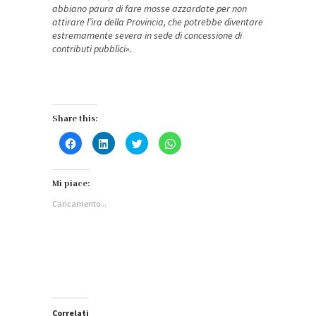
abbiano paura di fare mosse azzardate per non
attirare l’ira della Provincia, che potrebbe diventare
estremamente severa in sede di concessione di
contributi pubblici».
Share this:
Fai
Fai
Fai
Fai
clic
clic
clic
clic
per
qui
qui
per
condividere
per
per
condividere
su
condividere
condividere
su
Facebook
su
su
WhatsApp
Mi piace:
(Si
LinkedIn
Twitter
(Si
apre
(Si
(Si
apre
Caricamento...
in
apre
apre
in
una
in
in
una
nuova
una
una
nuova
finestra)
nuova
nuova
finestra)
finestra)
finestra)
Correlati