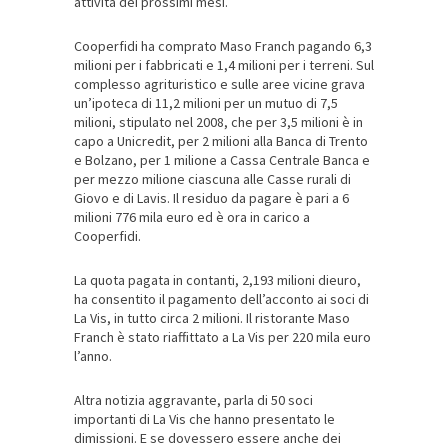
attività dei prossimi mesi.
Cooperfidi ha comprato Maso Franch pagando 6,3
milioni per i fabbricati e 1,4 milioni per i terreni. Sul
complesso agrituristico e sulle aree vicine grava
un’ipoteca di 11,2 milioni per un mutuo di 7,5
milioni, stipulato nel 2008, che per 3,5 milioni è in
capo a
Unicredit, per 2 milioni alla Banca di Trento
e Bolzano, per 1 milione a Cassa Centrale Banca e
per mezzo milione ciascuna alle Casse rurali di
Giovo e di Lavis. Il residuo da pagare è pari a 6
milioni 776 mila euro ed è ora in carico a
Cooperfidi.
La quota pagata in contanti, 2,193 milioni dieuro,
ha consentito il pagamento dell’acconto ai soci di
La Vis, in tutto circa 2 milioni. Il ristorante Maso
Franch è stato riaffittato a La Vis per 220 mila euro
l’anno.
Altra notizia aggravante, parla di 50 soci
importanti di La Vis che hanno presentato le
dimissioni. E se dovessero essere anche dei