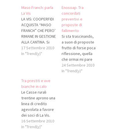
Maso Franch: parla
Enosoap. Tra
La Vis
concordati
LA VIS: COOPERFIDI
preventivi e
ACQUISTA “MASO
proposte di
FRANCH” CHE PERO’
fallimento
RIMANE IN GESTIONE
Si sta trascinando,
ALLA CANTINA. Si
a suon di proposte
sblocca la
17 Settembre 2010
frutto di forse poca
situazione: priorità
In "Trend(y)"
riflessione, quella
le liquidazioni dei
che ormai mi pare
Soci. Nella giornata
una soap opera
24 Settembre 2010
odierna la Giunta
enologica (vi
In "Trend(y)"
Provinciale ha
ricordate Viti
Tra prestiti e uve
adottato un
incrociate? quel
bianche in calo
provvedimento
tentantivo di soap
Le Casse rurali
relativo alla
trentina?) molto alla
trentine aprono una
autorizzazione
Beautiful. Si tratta
linea di credito
all’impiego
solo di definire chi
agevolata a favore
dell’apposito Fondo
è Ridge, chi Brook,
dei soci di La Vis.
Immobiliare
o Erick e Stefanie.
L'iniziativa mira a
16 Settembre 2010
provinciale per
Ieri, il gruppo…
sostenere sia i
In "Trend(y)"
l’acquisto, in capo a