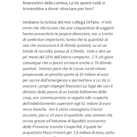
finanziatori della cantina, La Vis quanti soldi si
troverebbe a dover sborsare per loro?
Veidiamo la notizia del mio collega Orfano.
«Fonti
certe che riferiscono che una cinquantina di soggetti
hanno presentato le proprie dimissioni, ma si tratta
di conferitori importanti, tanto che la quantità di
uva che assicurano è di 40mila quintali, su un un
totale di raccolta annua di 170mila. Vale a dire un
po’ meno del 25% dell’intero comparto. C’è chi giura
comunque che si possa arrivare anche a 70-80mila
quintali. Intanto pare che le Casse rurali stiano
preparando un prestito ponte di 35 milioni di euro
per uscire dall’emergenza e permettere a La Vis si
onorare i propri impegni finanziari.La fuga dei soci è
dettata dalla paura di un totale fallimento della
coop, ora commissariata in seguito alla scoperta
dell’indebitamento superiore agli 81 milioni di euro
verso banche. Ieri è stato consegnato il terzo
acconto, pari a 10 euro al quintale, una somma che
arriva grazie all’iniezione di liquidità assicurata
dalla Provincia tramite Cooperfidi, il quale ha
acquistato Maso Franch per 7,6 milioni di euro, sotto