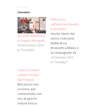
Correlati
Riflessioni
sull'amicizia davanti
a un Dizero
Uniche clienti del
Accordo Winelivery
nuovo ristorante
e Gruppo Meregalli
MoMa di via
28 Novembre 2019
Bronzetti a Milano e
In "Trend(y)"
accompagnate da
una bottiglia di
19 Gennaio 2012
Montenisia Dizero
In "Trend(y)"
Antinori (non male,
I francesi fanno
ma non
sempre scuola
memorabile), due
(purtroppo)
mie care amiche ed
Non posso non
io parlavamo di
scrivere, per
fregature. Di tutte
commentare con
quelle amicizie
voi, di questa
desaparecide tutto
notizia fresca
d’un colpo senza