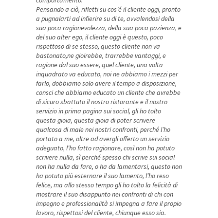
comportamento.
Pensando a ciò, rifletti su cos’é il cliente oggi, pronto
a pugnalarti ad infierire su di te, avvalendosi della
sua poca ragionevolezza, della sua poca pazienza, e
del suo alter ego, il cliente oggi è questo, poco
rispettoso di se stesso, questo cliente non va
bastonato,ne gioirebbe, trarrebbe vantaggi, e
ragione dal suo essere, quel cliente, una volta
inquadrato va educato, noi ne abbiamo i mezzi per
farlo, dobbiamo solo avere il tempo a disposizione,
consci che abbiamo educato un cliente che avrebbe
di sicuro sbattuto il nostro ristorante e il nostro
servizio in prima pagina sui social, gli ho tolto
questa gioia, questa gioia di poter scrivere
qualcosa di male nei nostri confronti, perché l’ho
portato a me, oltre ad avergli offerto un servizio
adeguato, l’ho fatto ragionare, così non ha potuto
scrivere nulla, sì perché spesso chi scrive sui social
non ha nulla da fare, o ha da lamentarsi, questo non
ha potuto più esternare il suo lamento, l’ho reso
felice, ma allo stesso tempo gli ho tolto la felicità di
mostrare il suo disappunto nei confronti di chi con
impegno e professionalità si impegna a fare il propio
lavoro, rispettosi del cliente, chiunque esso sia.