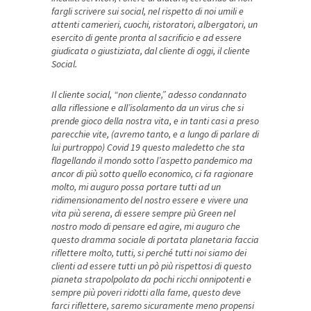
fargli scrivere sui social, nel rispetto di noi umili e
attenti camerieri, cuochi, ristoratori, albergatori, un
esercito di gente pronta al sacrificio e ad essere
giudicata o giustiziata, dal cliente di oggi, il cliente
Social.
Il cliente social, “non cliente,” adesso condannato
alla riflessione e all’isolamento da un virus che si
prende gioco della nostra vita, e in tanti casi a preso
parecchie vite, (avremo tanto, e a lungo di parlare di
lui purtroppo) Covid 19 questo maledetto che sta
flagellando il mondo sotto l’aspetto pandemico ma
ancor di più sotto quello economico, ci fa ragionare
molto, mi auguro possa portare tutti ad un
ridimensionamento del nostro essere e vivere una
vita più serena, di essere sempre più Green nel
nostro modo di pensare ed agire, mi auguro che
questo dramma sociale di portata planetaria faccia
riflettere molto, tutti, si perché tutti noi siamo dei
clienti ad essere tutti un pò più rispettosi di questo
pianeta strapolpolato da pochi ricchi onnipotenti e
sempre più poveri ridotti alla fame, questo deve
farci riflettere, saremo sicuramente meno propensi