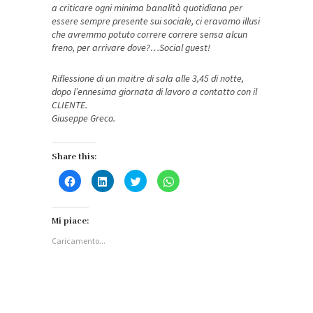
a criticare ogni minima banalità quotidiana per
essere sempre presente sui sociale, ci eravamo illusi
che avremmo potuto correre correre sensa alcun
freno, per arrivare dove?…Social guest!
Riflessione di un maitre di sala alle 3,45 di notte,
dopo l’ennesima giornata di lavoro a contatto con il
CLIENTE.
Giuseppe Greco.
Share this:
Fai
Fai
Fai
Fai
clic
clic
clic
clic
per
qui
qui
per
condividere
per
per
condividere
su
condividere
condividere
su
Facebook
su
su
WhatsApp
Mi piace:
(Si
LinkedIn
Twitter
(Si
apre
(Si
(Si
apre
Caricamento...
in
apre
apre
in
una
in
in
una
nuova
una
una
nuova
finestra)
nuova
nuova
finestra)
finestra)
finestra)