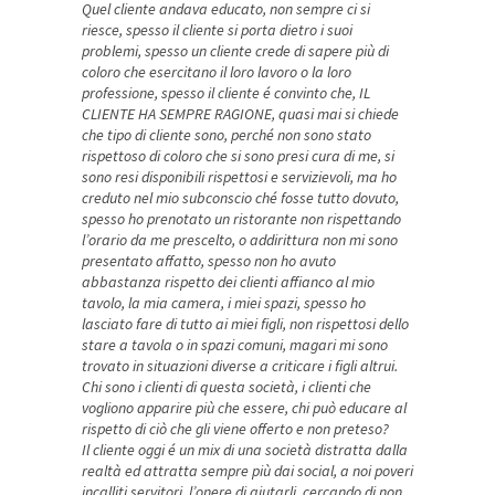
Quel cliente andava educato, non sempre ci si
riesce, spesso il cliente si porta dietro i suoi
problemi, spesso un cliente crede di sapere più di
coloro che esercitano il loro lavoro o la loro
professione, spesso il cliente é convinto che, IL
CLIENTE HA SEMPRE RAGIONE, quasi mai si chiede
che tipo di cliente sono, perché non sono stato
rispettoso di coloro che si sono presi cura di me, si
sono resi disponibili rispettosi e servizievoli, ma ho
creduto nel mio subconscio ché fosse tutto dovuto,
spesso ho prenotato un ristorante non rispettando
l’orario da me prescelto, o addirittura non mi sono
presentato affatto, spesso non ho avuto
abbastanza rispetto dei clienti affianco al mio
tavolo, la mia camera, i miei spazi, spesso ho
lasciato fare di tutto ai miei figli, non rispettosi dello
stare a tavola o in spazi comuni, magari mi sono
trovato in situazioni diverse a criticare i figli altrui.
Chi sono i clienti di questa società, i clienti che
vogliono apparire più che essere, chi può educare al
rispetto di ciò che gli viene offerto e non preteso?
Il cliente oggi é un mix di una società distratta dalla
realtà ed attratta sempre più dai social, a noi poveri
incalliti servitori, l’onere di aiutarli, cercando di non