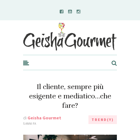
Geisha Gourmet
Il cliente, sempre più
esigente e mediatico…che
fare?
di
Geisha Gourmet
TREND(Y)
5 ANNI FA