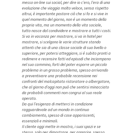
messo on-line sui social, per dire io c’ero, l’era di una
evoluzione che viaggia molto veloce, sensa rispetto
altrui, è importante postare ciò che si fa e si vive in
quel momento del giorno, non é un momento della
propria vita, ma un momento della vita sociale,
tutto nasce dal condividere e mostrare a tutti i costi.
Si va in vacanza per mostrare, si va in hotel per
mostrare, si scelgono le varie strutture stando
attenti che sia di una classe sociale di suo livello o
superiore, per potersi atteggiare, si é subito pronti a
redimere e recensire fatti ed episodi che inciampano
nel suo cammino, forti del poter esporre un piccolo
problema in un grosso problema, spesso arrivando
a preventivare una probabile recensione nei
confronti del malcapitato ristoratore o albergatore,
che al giorno d’oggi non può che sentirsi minacciato
da probabili commenti non congrui al suo reale
operato.
Da qui l’esigenza di metterci in condizione
ragguardevole ad un mondo in continuo
cambiamento, spesso di cose appariscenti,
essenziali e minimali.
Il cliente oggi mette in mostra, i suoi spazi e se
stesso, solo per dimostrare, per apparire, spesso