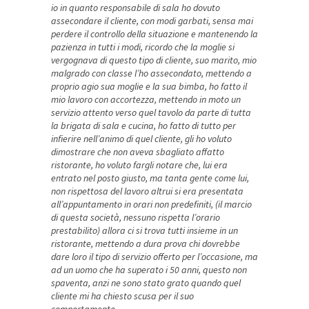
io in quanto responsabile di sala ho dovuto
assecondare il cliente, con modi garbati, sensa mai
perdere il controllo della situazione e mantenendo la
pazienza in tutti i modi, ricordo che la moglie si
vergognava di questo tipo di cliente, suo marito, mio
malgrado con classe l’ho assecondato, mettendo a
proprio agio sua moglie e la sua bimba, ho fatto il
mio lavoro con accortezza, mettendo in moto un
servizio attento verso quel tavolo da parte di tutta
la brigata di sala e cucina, ho fatto di tutto per
infierire nell’animo di quel cliente, gli ho voluto
dimostrare che non aveva sbagliato affatto
ristorante, ho voluto fargli notare che, lui era
entrato nel posto giusto, ma tanta gente come lui,
non rispettosa del lavoro altrui si era presentata
all’appuntamento in orari non predefiniti, (il marcio
di questa società, nessuno rispetta l’orario
prestabilito) allora ci si trova tutti insieme in un
ristorante, mettendo a dura prova chi dovrebbe
dare loro il tipo di servizio offerto per l’occasione, ma
ad un uomo che ha superato i 50 anni, questo non
spaventa, anzi ne sono stato grato quando quel
cliente mi ha chiesto scusa per il suo