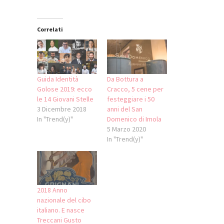
finestra)
nuova
nuova
finestra)
finestra)
finestra)
Correlati
Guida Identità
Da Bottura a
Golose 2019: ecco
Cracco, 5 cene per
le 14 Giovani Stelle
festeggiare i 50
3 Dicembre 2018
anni del San
In "Trend(y)"
Domenico di Imola
5 Marzo 2020
In "Trend(y)"
2018 Anno
nazionale del cibo
italiano. E nasce
Treccani Gusto