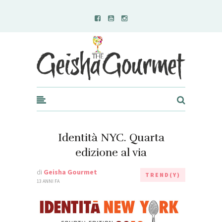
Geisha Gourmet
Identità NYC. Quarta
edizione al via
di
Geisha Gourmet
TREND(Y)
13 ANNI FA