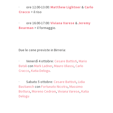
· ore 12.00-13.00:
Matthew Lightner
&
Carlo
Cracco
> il riso
· ore 16.00-17.00:
Viviana Varese
&
Jeremy
Bearman
> il formaggio.
Due le cene previste in Birreria:
· Venerdì 4 ottobre:
Cesare Battisti
,
Mario
Batali
con
Mark Ladner
,
Mauro Uliassi
,
Carlo
Cracco
,
Katia Delogu
.
· Sabato 5 ottobre:
Cesare Battisti
,
Lidia
Bastianich
con
Fortunato Nicotra
,
Massimo
Bottura
,
Moreno Cedroni
,
Viviana Varese
,
Katia
Delogu