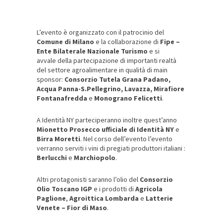
L’evento è organizzato con il patrocinio del
Comune di Milano
e la collaborazione di
Fipe –
Ente Bilaterale Nazionale Turismo
e si
avvale della partecipazione di importanti realtà
del settore agroalimentare in qualità di main
sponsor:
Consorzio Tutela Grana Padano,
Acqua Panna-S.Pellegrino, Lavazza, Mirafiore
Fontanafredda
e
Monograno Felicetti
.
A Identità NY parteciperanno inoltre quest’anno
Mionetto Prosecco ufficiale di Identità NY
e
Birra Moretti
. Nel corso dell’evento l’evento
verranno serviti i vini di pregiati produttori italiani :
Berlucchi
e
Marchiopolo
.
Altri protagonisti saranno l’olio del
Consorzio
Olio Toscano IGP
e i prodotti di
Agricola
Paglione
,
Agroittica Lombarda
e
Latterie
Venete – Fior di Maso
.