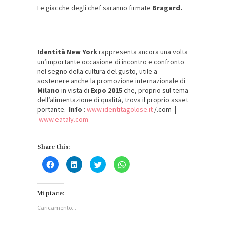
Le giacche degli chef saranno firmate
Bragard.
Identità New York
rappresenta ancora una volta
un’importante occasione di incontro e confronto
nel segno della cultura del gusto, utile a
sostenere anche la promozione internazionale di
Milano
in vista di
Expo 2015
che, proprio sul tema
dell’alimentazione di qualità, trova il proprio asset
portante.
Info
:
www.identitagolose.it
/.com
|
www.eataly.com
Share this:
Fai
Fai
Fai
Fai
clic
clic
clic
clic
per
qui
qui
per
condividere
per
per
condividere
su
condividere
condividere
su
Facebook
su
su
WhatsApp
Mi piace:
(Si
LinkedIn
Twitter
(Si
apre
(Si
(Si
apre
Caricamento...
in
apre
apre
in
una
in
in
una
nuova
una
una
nuova