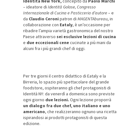
Identità New York,
concepito da
Paolo Marchi
– ideatore di
Identità Golose, Congresso
Internazionale di Cucina e Pasticceria d’autore
– e
da
Claudio Ceroni
patron di
MAGENTAbureau
, in
collaborazione con
Eataly
, è un’occasione per
ribadire l’ampia varietà gastronomica del nostro
Paese attraverso
sei esclusive lezioni di cucina
e
due eccezionali cene
cucinate a più mani da
alcuni fra i più grandi chef di oggi.
Per tre giorni il centro didattico di Eataly e la
Birreria, lo spazio più spettacolare del grande
foodstore, ospiteranno gli chef protagonisti di
Identità NY: da venerdì a domenica sono previste
ogni giorno
due lezioni.
Ogni lezione proporrà
un dialogo fra due chef, uno italiano e uno
americano
, che realizzeranno ognuno una ricetta
ispirandosi ai prodotti protagonisti di questa
edizione.