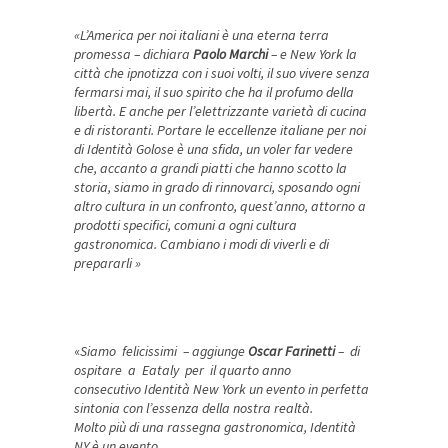
«L’America per noi italiani è una eterna terra
promessa – dichiara
Paolo Marchi
– e New York la
città che ipnotizza con i suoi volti, il suo vivere senza
fermarsi mai, il suo spirito che ha il profumo della
libertà. E anche per l’elettrizzante varietà di cucina
e di ristoranti. Portare le eccellenze italiane per noi
di Identità Golose è una sfida, un voler far vedere
che, accanto a grandi piatti che hanno scotto la
storia, siamo in grado di rinnovarci, sposando ogni
altro cultura in un confronto, quest’anno, attorno a
prodotti specifici, comuni a ogni cultura
gastronomica. Cambiano i modi di viverli e di
prepararli
»
«
Siamo felicissimi – aggiunge
Oscar Farinetti
– di
ospitare a Eataly per il quarto anno
consecutivo Identità New York un evento in perfetta
sintonia con l’essenza della nostra realtà.
Molto più di una rassegna gastronomica, Identità
NY è un evento