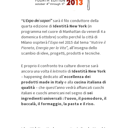
“L’
Expo dei sapori”
sarà il filo conduttore della
quarta edizione di
Identità New York
(in
programma nel cuore di Manhattan da venerdì 4 a
domenica 6 ottobre) scelto perché la città di
Milano ospiterà l’
Expo
nel 2015 dal tema “
Nutrire il
Pianeta, Energia per la Vita
”, all’insegna dello
scambio di idee, progetti, prodotti e tecniche.
E proprio il confronto tra culture diverse sarà
ancora una volta il
leitmotiv
di
Identità New York
– happening dedicato all’
eccellenza dei
prodotti made in Italy
e alla
cucina italiana di
qualità
– che quest’anno vedrà affiancati cuochi
italiani e cuochi americani nel segno di
sei
ingredienti universali : l’uovo, il pomodoro, il
baccalà, il formaggio, la pasta e il riso.