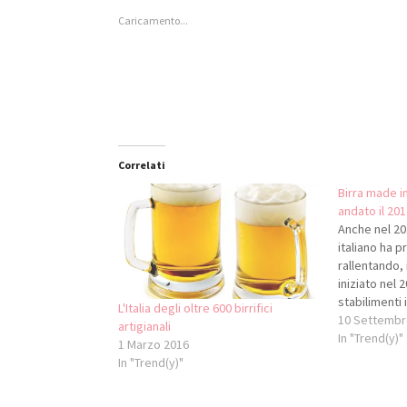
apre
(Si
(Si
apre
Caricamento...
in
apre
apre
in
una
in
in
una
nuova
una
una
nuova
finestra)
nuova
nuova
finestra)
finestra)
finestra)
Correlati
Birra made i
andato il 201
Anche nel 201
italiano ha p
rallentando, 
iniziato nel 2
stabilimenti 
L'Italia degli oltre 600 birrifici
microbirrifici
10 Settembr
artigianali
nazionale ha
In "Trend(y)"
1 Marzo 2016
ettolitri di b
In "Trend(y)"
rispetto al 20
Di questi, 1.