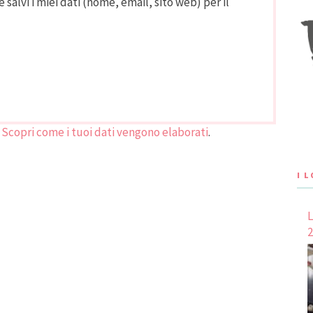
 salvi i miei dati (nome, email, sito web) per il
.
Scopri come i tuoi dati vengono elaborati
.
I 
L
2