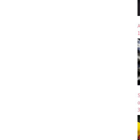
A
1
S
o
3