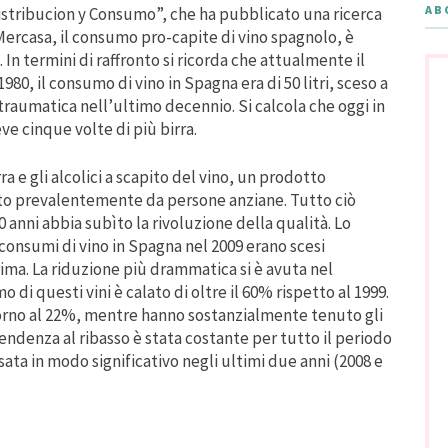
AB
Distribucion y Consumo”, che ha pubblicato una ricerca
Mercasa, il consumo pro-capite di vino spagnolo, è
o. In termini di raffronto si ricorda che attualmente il
1980, il consumo di vino in Spagna era di 50 litri, sceso a
ù traumatica nell’ultimo decennio. Si calcola che oggi in
ve cinque volte di più birra.
ra e gli alcolici a scapito del vino, un prodotto
to prevalentemente da persone anziane. Tutto ciò
 anni abbia subìto la rivoluzione della qualità. Lo
i consumi di vino in Spagna nel 2009 erano scesi
ima. La riduzione più drammatica si è avuta nel
 di questi vini è calato di oltre il 60% rispetto al 1999.
torno al 22%, mentre hanno sostanzialmente tenuto gli
tendenza al ribasso è stata costante per tutto il periodo
ata in modo significativo negli ultimi due anni (2008 e