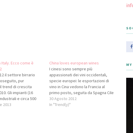
in
SO
n Italy. Ecco come è
China loves european wines
MY
2
I cinesi sono sempre più
2 il settore birrario
appassionati dei vini occidentali,
roseguito, pur
specie europei: le esportazioni di
il trend di crescita
vino in Cina vedono la Francia al
010. Gli impianti (16
primo posto, seguita da Spagna Cile
industriali e circa 500
Australia ed Italia. È questa l’analisi
30 Agosto 2012
) ubicati sul territorio
e 2013
realizzata dal China Daily, il più
In "Trend(y)"
nno prodotto 13.482.000
importante quotidiano cinese in
irra, pari a +0,5%
lingua inglese, in un recente articolo
11 (13.410.000 ettolitri).
firmato…
990.000 (il 14,8%…