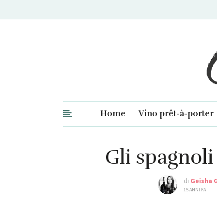
Ge
Home
Vino prêt-à-porter
Gli spagnoli 
di
Geisha 
15 ANNI FA