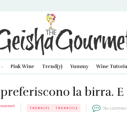
isha Gourmet
Pink Wine
Trend(y)
Yummy
Wine Tutoria
preferiscono la birra. E 
Gourmet
No commen
TREND(Y)
TREND(Y)2