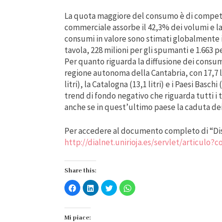
La quota maggiore del consumo è di compete
commerciale assorbe il 42,3% dei volumi e la 
consumi in valore sono stimati globalmente i
tavola, 228 milioni per gli spumanti e 1.663 per 
Per quanto riguarda la diffusione dei consumi
regione autonoma della Cantabria, con 17,7 litr
litri), la Catalogna (13,1 litri) e i Paesi Baschi
trend di fondo negativo che riguarda tutti i t
anche se in quest’ultimo paese la caduta de
Per accedere al documento completo di “Di
http://dialnet.unirioja.es/servlet/articulo?
Share this:
Fai
Fai
Fai
Fai
clic
clic
clic
clic
per
qui
qui
per
condividere
per
per
condividere
su
condividere
condividere
su
Facebook
su
su
WhatsApp
Mi piace:
(Si
LinkedIn
Twitter
(Si