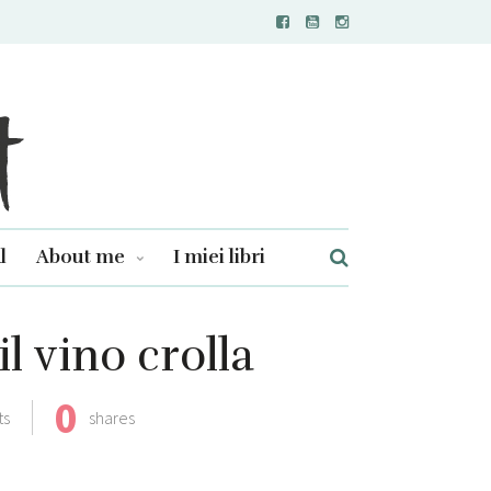
l
About me
I miei libri
il vino crolla
0
ts
shares