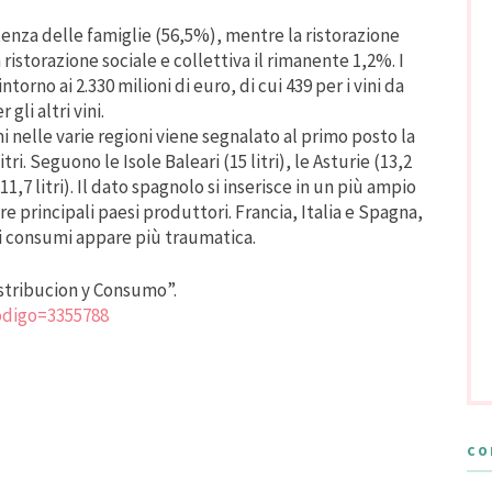
nza delle famiglie (56,5%), mentre la ristorazione
ristorazione sociale e collettiva il rimanente 1,2%. I
ntorno ai 2.330
milioni di euro, di cui 439 per i vini da
gli altri vini.
 nelle varie regioni viene segnalato al primo posto la
i. Seguono le Isole Baleari (15 litri), le Asturie (13,2
 (11,7 litri). Il dato spagnolo si inserisce in un più ampio
re principali paesi produttori. Francia, Italia e Spagna,
i consumi appare più traumatica.
stribucion y Consumo”.
codigo=3355788
CO