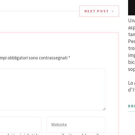
NEXT POST
Una
asp
tan
Per
tro
imp
ampi obbligatori sono contrassegnati
*
bic
sop
Lo 
d'I
DR