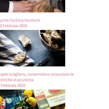
prire l’ostrica Incolumi
0 Febbraio 2019
aper scegliere, conservare e consumare le
striche in sicurezza
 Febbraio 2019