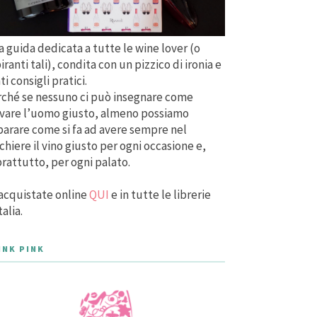
 guida dedicata a tutte le wine lover (o
iranti tali), condita con un pizzico di ironia e
ti consigli pratici.
ché se nessuno ci può insegnare come
vare l’uomo giusto, almeno possiamo
arare come si fa ad avere sempre nel
chiere il vino giusto per ogni occasione e,
rattutto, per ogni palato.
acquistate online
QUI
e in tutte le librerie
talia.
INK PINK