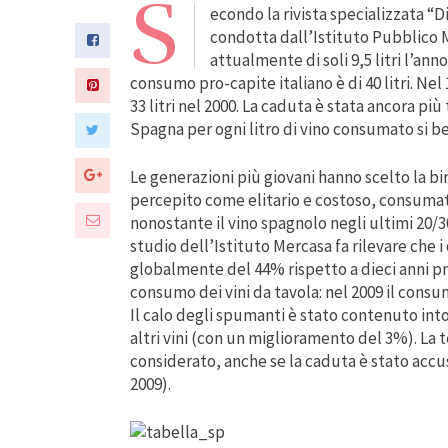
S
econdo la rivista specializzata “
condotta dall’Istituto Pubblico 
attualmente di soli 9,5 litri l’ann
consumo pro-capite italiano è di 40 litri. Nel 
33 litri nel 2000. La caduta è stata ancora pi
Spagna per ogni litro di vino consumato si be
Le generazioni più giovani hanno scelto la bir
percepito come elitario e costoso, consuma
nonostante il vino spagnolo negli ultimi 20/30
studio dell’Istituto Mercasa fa rilevare che 
globalmente del 44% rispetto a dieci anni pr
consumo dei vini da tavola: nel 2009 il consumo
Il calo degli spumanti è stato contenuto in
altri vini (con un miglioramento del 3%). La 
considerato, anche se la caduta è stato accus
2009).