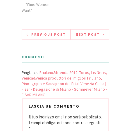
Sacrisassi '08
In "Wine Women
Le Due Terre COF
Want"
Sauvignon Zuc di
Volpe '09 Volpe
Pasini COF
Verduzzo…
PREVIOUS POST
NEXT POST
COMMENTI
Pingback:
Friulano&friends 2012: Toros, Lis Neris,
Venica&Venica produttori dei migliori Friulano,
Pinot grigio e Sauvignon del Friuli Venezia Giulia |
Fisar - Delegazione di Milano - Sommelier Milano -
FISAR MILANO
LASCIA UN COMMENTO
Il tuo indirizzo email non sarà pubblicato.
I campi obbligatori sono contrassegnati
*