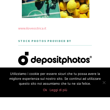
www.iloveostrica.it
STOCK PHOTOS PROVIDED BY
Utilizziamo i cookie per essere sicuri che tu possa avere la
migliore esperienza sul nostro sito. Se continui ad utilizzare
questo sito noi assumiamo che tu ne sia felice.
CREATED WITH LOVE BY GEISHA
0
GOURMET - THEME DESIGNED BY
shares
Ok
Leggi di più
MERIDIANTHEMES
PRIVACY POLICY