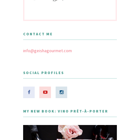
CONTACT ME
info@geishagourmet.com
SOCIAL PROFILES
MY NEW BOOK: VINO PRÊT-À-PORTER