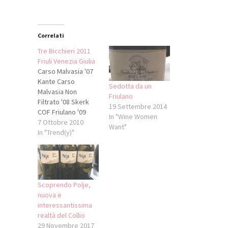
Correlati
Tre Bicchieri 2011
Friuli Venezia Giulia
Carso Malvasia '07
Kante Carso
Sedotta da un
Malvasia Non
Friulano
Filtrato '08 Skerk
19 Settembre 2014
COF Friulano '09
In "Wine Women
Ronchi di Manzano
7 Ottobre 2010
Want"
COF Friulano V.
In "Trend(y)"
Cinquant'Anni '08
Le Vigne di Zamò
COF Il Friulano '08
Ronc di Vico COF
Merlot Filip '06 Miani
Scoprendo Polje,
COF Rosazzo
nuova e
Bianco Terre
interessantissima
Alte '08 Livio Felluga
realtà del Collio
COF Rosso
29 Novembre 2017