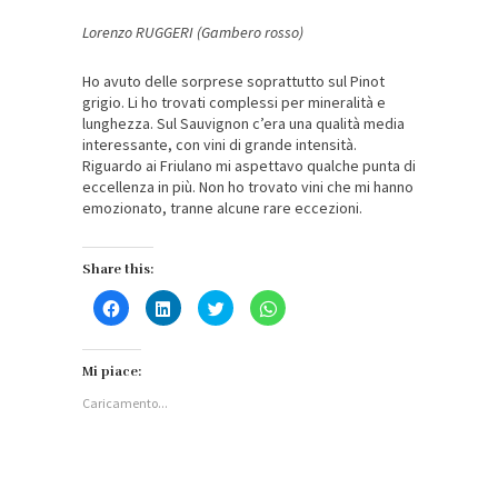
Lorenzo RUGGERI (Gambero rosso)
Ho avuto delle sorprese soprattutto sul Pinot
grigio. Li ho trovati complessi per mineralità e
lunghezza. Sul Sauvignon c’era una qualità media
interessante, con vini di grande intensità.
Riguardo ai Friulano mi aspettavo qualche punta di
eccellenza in più. Non ho trovato vini che mi hanno
emozionato, tranne alcune rare eccezioni.
Share this:
Fai
Fai
Fai
Fai
clic
clic
clic
clic
per
qui
qui
per
condividere
per
per
condividere
su
condividere
condividere
su
Facebook
su
su
WhatsApp
Mi piace:
(Si
LinkedIn
Twitter
(Si
apre
(Si
(Si
apre
Caricamento...
in
apre
apre
in
una
in
in
una
nuova
una
una
nuova
finestra)
nuova
nuova
finestra)
finestra)
finestra)