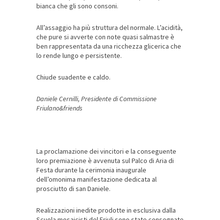
bianca che gli sono consoni.
All’assaggio ha più struttura del normale. L’acidità,
che pure si avverte con note quasi salmastre è
ben rappresentata da una ricchezza glicerica che
lo rende lungo e persistente.
Chiude suadente e caldo.
Daniele Cernilli, Presidente di Commissione
Friulano&friends
La proclamazione dei vincitori e la conseguente
loro premiazione è avvenuta sul Palco di Aria di
Festa durante la cerimonia inaugurale
dell’omonima manifestazione dedicata al
prosciutto di san Daniele.
Realizzazioni inedite prodotte in esclusiva dalla
Scuola mosaicisti del Friuli sono state consegnate