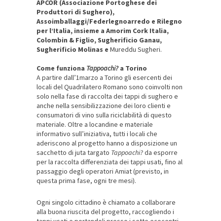
APCOR (Associazione Portoghese dei
Produttori di Sughero),
Assoimballaggi/Federlegnoarredo e Rilegno
per l’Italia, insieme a Amorim Cork Italia,
Colombin & Figlio, Sugherificio Ganau,
Sugherificio Molinas e
Mureddu Sugheri.
Come funziona
Tappoachi?
a Torino
A partire dall’1marzo a Torino gli esercenti dei
locali del Quadrilatero Romano sono coinvolti non
solo nella fase di raccolta dei tappi di sughero e
anche nella sensibilizzazione dei loro clienti e
consumatori di vino sulla riciclabilità di questo
materiale. Oltre a locandine e materiale
informativo sull’iniziativa, tutti i locali che
aderiscono al progetto hanno a disposizione un
sacchetto di juta targato
Tappoachi?
da esporre
per la raccolta differenziata dei tappi usati, fino al
passaggio degli operatori Amiat (previsto, in
questa prima fase, ogni tre mesi).
Ogni singolo cittadino è chiamato a collaborare
alla buona riuscita del progetto, raccogliendo i