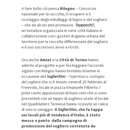
A fare tutto ciò pensa
Rilegno
– Consorzio
nazionale per la raccolta, il recupero e il
riciclaggio degli imballaggi di legno e del sughero
– che da alcuni anni promuove
Tappoachi?
,
un’iniziativa organizzata in varie città italiane in
collaborazione con i gestori di igiene urbana del
territorio per la raccolta differenziata del sughero
e il suo successivo avvio a riciclo.
Ora anche
Amiat
e la
Città di Torino
hanno
aderito al progetto e per festeggiare l’accordo
siglato con Rilegno hanno brindato insieme in
occasione del
Sugheritivo
– l’aperitivo a sostegno
del sughero
che si è tenuto venerdì 25 febbraio al
Freevolo, locale in piazza Emanuele Filberto. I
primi cento appassionati di buon vino che si sono
presentati con un tappo di sughero usato al locale
nel Quadrilatero Torinese hanno ricevuto un calice
di vino in omaggio.
Il
Sugheritivo
, che fa tappa
nei locali più di tendenza d’Italia, è stato
messo a punto dalla campagna di
promozione del sughero sostenuta da