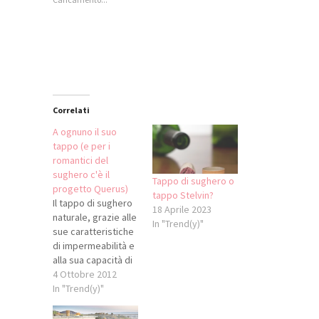
in
apre
apre
in
una
in
in
una
nuova
una
una
nuova
finestra)
nuova
nuova
finestra)
finestra)
finestra)
Correlati
A ognuno il suo
tappo (e per i
romantici del
sughero c'è il
Tappo di sughero o
progetto Querus)
tappo Stelvin?
Il tappo di sughero
18 Aprile 2023
naturale, grazie alle
In "Trend(y)"
sue caratteristiche
di impermeabilità e
alla sua capacità di
trattenere
4 Ottobre 2012
ossigeno, favorisce
In "Trend(y)"
la corretta
evoluzione e