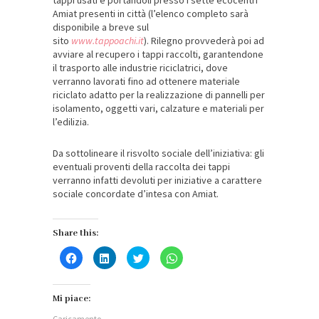
tappi usati e portandoli presso i sette ecocentri
Amiat presenti in città (l’elenco completo sarà
disponibile a breve sul
sito
www.tappoachi.it
). Rilegno provvederà poi ad
avviare al recupero i tappi raccolti, garantendone
il trasporto alle industrie riciclatrici, dove
verranno lavorati fino ad ottenere materiale
riciclato adatto per la realizzazione di pannelli per
isolamento, oggetti vari, calzature e materiali per
l’edilizia.
Da sottolineare il risvolto sociale dell’iniziativa: gli
eventuali proventi della raccolta dei tappi
verranno infatti devoluti per iniziative a carattere
sociale concordate d’intesa con Amiat.
Share this:
Fai
Fai
Fai
Fai
clic
clic
clic
clic
per
qui
qui
per
condividere
per
per
condividere
su
condividere
condividere
su
Facebook
su
su
WhatsApp
Mi piace:
(Si
LinkedIn
Twitter
(Si
apre
(Si
(Si
apre
Caricamento...