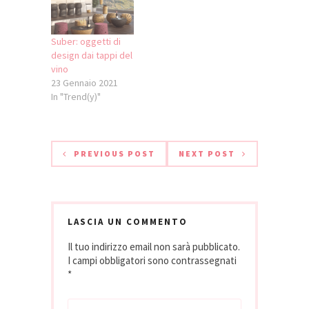
conservazione del
vino in bottiglia.
L'elasticità del
Suber: oggetti di
sughero, inoltre,
design dai tappi del
permette al tappo
vino
di svolgere la sua
23 Gennaio 2021
funzione di chiusura
In "Trend(y)"
ermetica all’interno
della bottiglia, ma
anche di ritornare…
PREVIOUS POST
NEXT POST
LASCIA UN COMMENTO
Il tuo indirizzo email non sarà pubblicato.
I campi obbligatori sono contrassegnati
*