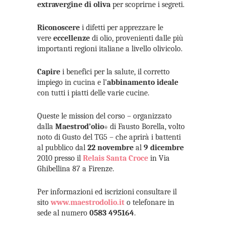
extravergine di oliva
per scoprirne i segreti.
Riconoscere
i difetti per apprezzare le
vere
eccellenze
di olio, provenienti dalle più
importanti regioni italiane a livello olivicolo.
Capire
i benefici per la salute, il corretto
impiego in cucina e l’
abbinamento ideale
con tutti i piatti delle varie cucine.
Queste le mission del corso – organizzato
dalla
Maestrod’olio
di Fausto Borella, volto
®
noto di Gusto del TG5 – che aprirà i battenti
al pubblico dal
22 novembre
al
9 dicembre
2010 presso il
Relais Santa Croce
in Via
Ghibellina 87 a Firenze.
Per informazioni ed iscrizioni consultare il
sito
www.maestrodolio.it
o telefonare in
sede al numero
0583 495164
.