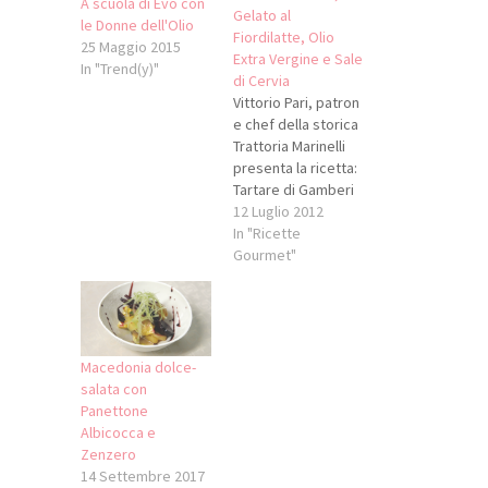
A scuola di Evo con
Gelato al
le Donne dell'Olio
Fiordilatte, Olio
25 Maggio 2015
Extra Vergine e Sale
In "Trend(y)"
di Cervia
Vittorio Pari, patron
e chef della storica
Trattoria Marinelli
presenta la ricetta:
Tartare di Gamberi
Rosa con Perle di
12 Luglio 2012
Melone, Fiordilatte,
In "Ricette
Olio Extra Vergine e
Gourmet"
Sale di Cervia.
Ingredienti per
quattro persone 8
Gamberi rosa
freschi e sgusciati 1
Macedonia dolce-
Melone 4 Palline di
salata con
gelato fior di latte
Panettone
Olio Extra Vergine…
Albicocca e
Zenzero
14 Settembre 2017