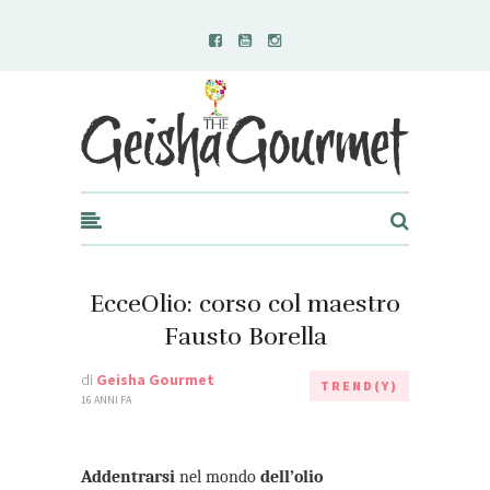
Geisha Gourmet
EcceOlio: corso col maestro
Fausto Borella
di
Geisha Gourmet
TREND(Y)
16 ANNI FA
Addentrarsi
nel mondo
dell’olio