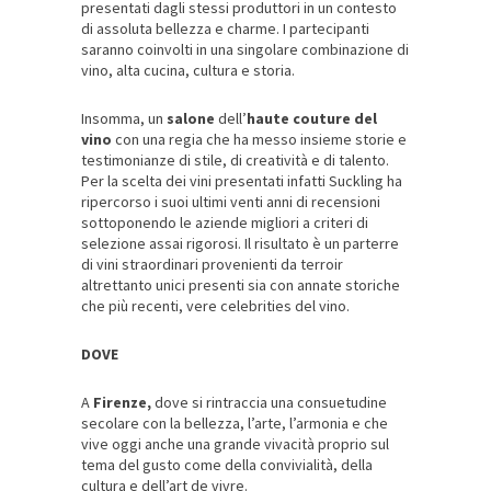
presentati dagli stessi produttori in un contesto
di assoluta bellezza e charme. I partecipanti
saranno coinvolti in una singolare combinazione di
vino, alta cucina, cultura e storia.
Insomma, un
salone
dell’
haute couture
del
vino
con una regia che ha messo insieme storie e
testimonianze di stile, di creatività e di talento.
Per la scelta dei vini presentati infatti Suckling ha
ripercorso i suoi ultimi venti anni di recensioni
sottoponendo le aziende migliori a criteri di
selezione assai rigorosi. Il risultato è un parterre
di vini straordinari provenienti da terroir
altrettanto unici presenti sia con annate storiche
che più recenti, vere celebrities del vino.
DOVE
A
Firenze,
dove si rintraccia una consuetudine
secolare con la bellezza, l’arte, l’armonia e che
vive oggi anche una grande vivacità proprio sul
tema del gusto come della convivialità, della
cultura e dell’art de vivre.