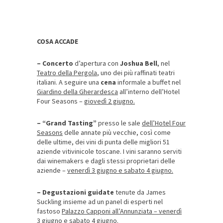
COSA ACCADE
– Concerto
d’apertura con
Joshua Bell
, nel
Teatro della Pergola
, uno dei più raffinati teatri
italiani. A seguire una
cena
informale a buffet nel
Giardino della Gherardesca
all’interno dell’Hotel
Four Seasons –
giovedì 2 giugno.
– “Grand Tasting”
presso le sale
dell’Hotel Four
Seasons
delle annate più vecchie, così come
delle ultime, dei vini di punta delle migliori 51
aziende vitivinicole toscane. I vini saranno serviti
dai winemakers e dagli stessi proprietari delle
aziende –
venerdì 3 giugno e sabato 4 giugno.
– Degustazioni guidate
tenute da James
Suckling insieme ad un panel di esperti nel
fastoso
Palazzo Capponi all’Annunziata – venerdì
3 giugno e sabato 4 giugno.