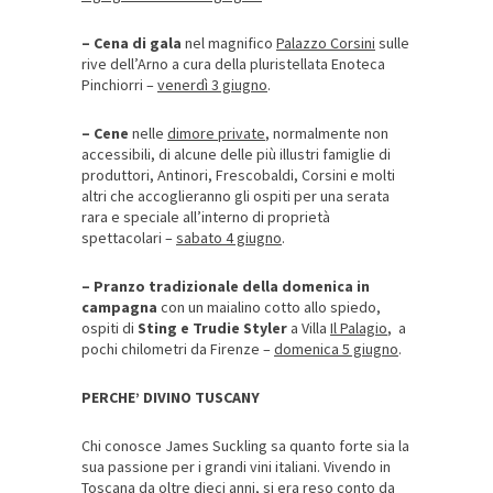
– Cena di gala
nel magnifico
Palazzo Corsini
sulle
rive dell’Arno a cura della pluristellata Enoteca
Pinchiorri –
venerdì 3 giugno
.
– Cene
nelle
dimore private
, normalmente non
accessibili, di alcune delle più illustri famiglie di
produttori, Antinori, Frescobaldi, Corsini e molti
altri che accoglieranno gli ospiti per una serata
rara e speciale all’interno di proprietà
spettacolari –
sabato 4 giugno
.
– Pranzo tradizionale della domenica in
campagna
con un maialino cotto allo spiedo,
ospiti di
Sting e Trudie Styler
a Villa
Il Palagio
, a
pochi chilometri da Firenze –
domenica 5 giugno
.
PERCHE’ DIVINO TUSCANY
Chi conosce James Suckling sa quanto forte sia la
sua passione per i grandi vini italiani. Vivendo in
Toscana da oltre dieci anni, si era reso conto da