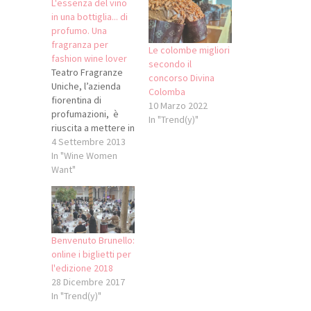
L'essenza del vino
in una bottiglia... di
profumo. Una
fragranza per
Le colombe migliori
fashion wine lover
secondo il
Teatro Fragranze
concorso Divina
Uniche, l’azienda
Colomba
fiorentina di
10 Marzo 2022
profumazioni, è
In "Trend(y)"
riuscita a mettere in
bottiglia l'essenza
4 Settembre 2013
del vino con nero
In "Wine Women
divino: una
Want"
fragranza unica e
sorprendente, nata
da un mix di aromi
primari, vino rosso
dolce e suadente,
Benvenuto Brunello:
tipici dei vitigni,
online i biglietti per
soprattutto di quelli
l'edizione 2018
aromatici che
28 Dicembre 2017
esaltano le
In "Trend(y)"
fragranze dell’uva