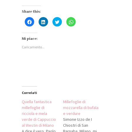
Share this:
Fai
Fai
Fai
Fai
clic
clic
clic
clic
per
qui
qui
per
condividere
per
per
condividere
su
condividere
condividere
su
Facebook
su
su
WhatsApp
Mi piace:
(Si
LinkedIn
Twitter
(Si
apre
(Si
(Si
apre
Caricamento...
in
apre
apre
in
una
in
in
una
nuova
una
una
nuova
finestra)
nuova
nuova
finestra)
finestra)
finestra)
Correlati
Quella fantastica
Millefoglie di
millefoglie di
mozzarella di bufala
ricciola e mela
e verdure
verde di Cappuccio
Simone Izzo de I
al Westin di Milano
Chiostri di San
A dire il vero, Paolo
Barnaba, Milano, mi