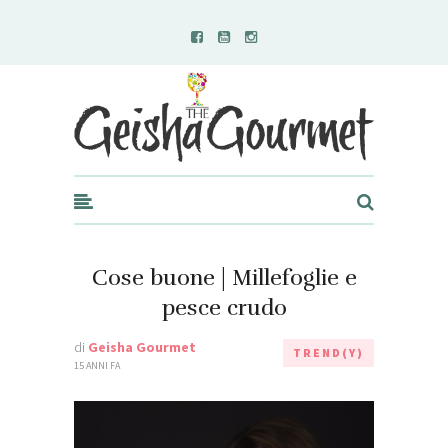
Geisha Gourmet
Cose buone | Millefoglie e
pesce crudo
di
Geisha Gourmet
TREND(Y)
15 ANNI FA