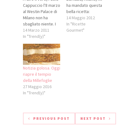
Cappuccio l'8 marzo
ha mandato questa
al Westin Palace di
bella ricetta:
Milano non ha
Millefoglie di bufala
14 Maggio 2012
sbagliato niente. I
e verdure. Ecco
In "Ricette
piatti cucinati fuori
14 Marzo 2011
come farla...
Gourmet"
casa e per almeno
In "Trend(y)"
Ingredienti per 4
una sessantina di
persone: 1
persone erano tutti
peperone, 1
strepitosi. Ma la
zucchina, 1
millefoglie di mela
melanzana, 1 cespo
verde e ricciola era
di indivia belga e 1
Notizia golosa. Oggi
qualcosa di
cespo di trevisana,
riapre il tempio
memorabile...
1 lt di passata di
della Millefoglie
Appena vedo Paolo
pomodoro, 1…
27 Maggio 2016
gli chiedo la…
In "Trend(y)"
PREVIOUS POST
NEXT POST