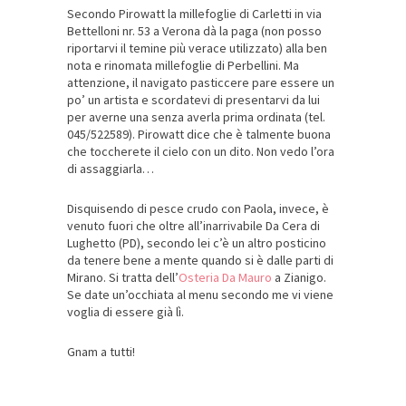
Secondo Pirowatt la millefoglie di Carletti in via
Bettelloni nr. 53 a Verona dà la paga (non posso
riportarvi il temine più verace utilizzato) alla ben
nota e rinomata millefoglie di Perbellini. Ma
attenzione, il navigato pasticcere pare essere un
po’ un artista e scordatevi di presentarvi da lui
per averne una senza averla prima ordinata (tel.
045/522589). Pirowatt dice che è talmente buona
che toccherete il cielo con un dito. Non vedo l’ora
di assaggiarla…
Disquisendo di pesce crudo con Paola, invece, è
venuto fuori che oltre all’inarrivabile Da Cera di
Lughetto (PD), secondo lei c’è un altro posticino
da tenere bene a mente quando si è dalle parti di
Mirano. Si tratta dell’
Osteria Da Mauro
a Zianigo.
Se date un’occhiata al menu secondo me vi viene
voglia di essere già lì.
Gnam a tutti!