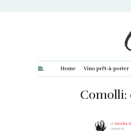
Ge
Home
Vino prêt-à-porter
Comolli: 
di
Geisha 
14 ANNI FA