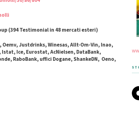
omolli/30/a6/804
olli
up (394 Testimonial in 48 mercati esteri)
 Oemv, Justdrinks, Winesas, Allt-Om-Vin, Inao,
www
Istat, Ice, Eurostat, AcNielsen, DataBank,
Monde, RaboBank, uffici Dogane, ShankeDN, Oeno
,
ST