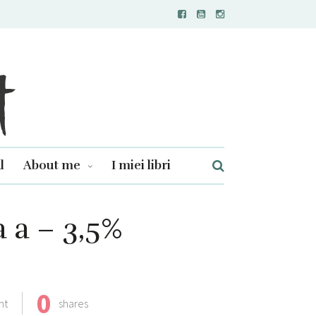
l
About me
I miei libri
a a – 3,5%
0
nt
shares