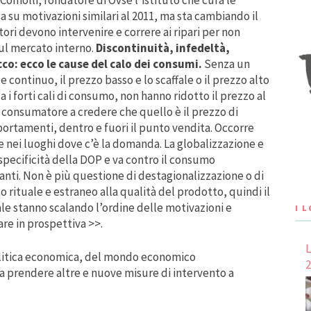
Comolli, fondatore di Ovse l’istituto che cura le
 su motivazioni similari al 2011, ma sta cambiando il
ori devono intervenire e correre ai ripari per non
sul mercato interno.
Discontinuità, infedeltà,
co: ecco le cause del calo dei consumi.
Senza un
continuo, il prezzo basso e lo scaffale o il prezzo alto
 i forti cali di consumo, non hanno ridotto il prezzo al
l consumatore a credere che quello è il prezzo di
ortamenti, dentro e fuori il punto vendita. Occorre
 nei luoghi dove c’è la domanda. La globalizzazione e
pecificità della DOP e va contro il consumo
nti. Non è più questione di destagionalizzazione o di
 rituale e estraneo alla qualità del prodotto, quindi il
ale stanno scalando l’ordine delle motivazioni e
I 
re in prospettiva >>.
L
 politica economica, del mondo economico
2
 a prendere altre e nuove misure di intervento a