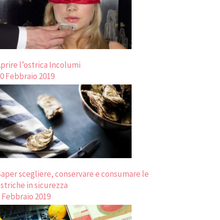
prire l’ostrica Incolumi
0 Febbraio 2019
aper scegliere, conservare e consumare le
striche in sicurezza
 Febbraio 2019