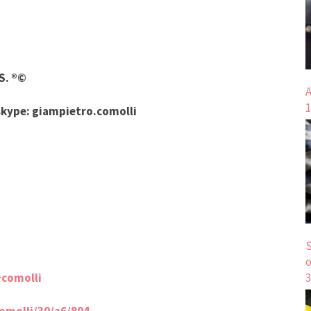
.S. ®©
A
1
skype: giampietro.comolli
S
o
3
+comolli