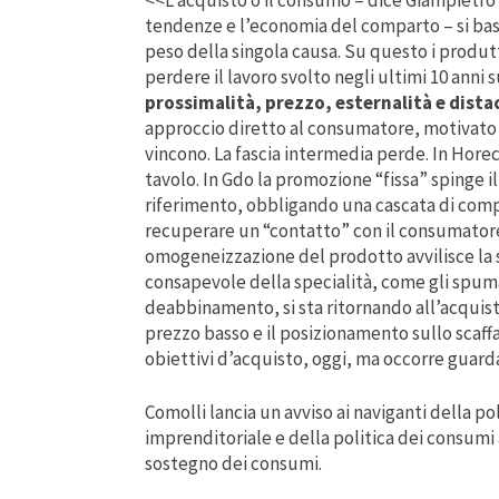
<<L’acquisto o il consumo – dice Giampietro 
tendenze e l’economia del comparto – si basa
peso della singola causa. Su questo i produtt
perdere il lavoro svolto negli ultimi 10 anni 
prossimalità, prezzo, esternalità e distac
approccio diretto al consumatore, motivato e 
vincono. La fascia intermedia perde. In Horeca
tavolo. In Gdo la promozione “fissa” spinge i
riferimento, obbligando una cascata di comp
recuperare un “contatto” con il consumatore
omogeneizzazione del prodotto avvilisce la s
consapevole della specialità, come gli spuma
deabbinamento, si sta ritornando all’acquisto
prezzo basso e il posizionamento sullo scaff
obiettivi d’acquisto, oggi, ma occorre guarda
Comolli lancia un avviso ai naviganti della
imprenditoriale e della politica dei consumi
sostegno dei consumi.