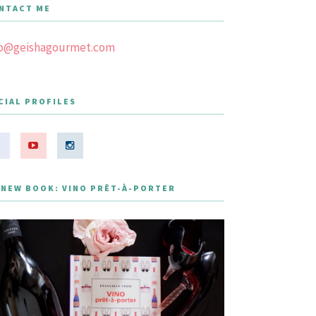
NTACT ME
fo@geishagourmet.com
CIAL PROFILES
 NEW BOOK: VINO PRÊT-À-PORTER