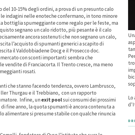
lo del 10-15% degli ordini, a prova di un presunto calo
 le indagini nelle enoteche confermano, in tono minore
della bottiglia spumeggiante come regalo per le feste, ma
cquisto segnano un calo ridotto, più pesante è il calo
Una
 decisamente ancora sostenuti che non segnano un calo,
asp
scita l’acquisto di spumanti generici a scapito di
tan
escita il Valdobbiadene Docg e il Prosecco doc.
Per
i mercato con sconti importanti: sembra che
tro
r le vendite di Franciacorta. Il Trento cresce, ma meno
imp
umeggianti rosati.
bic
sop
nti che stanno facendo tendenza, ovvero Lambrusco,
ller Thurgau e il Trebbiano, con un rapporto
Lo 
umatore. Infine, un
exit pool
sui consumi dei prossimi
d'I
se di fine anno, la quota spumanti è ancora contenuta a
ello alimentare si presume stabile con qualche rinuncia
DR