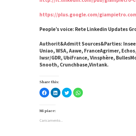
http://it.linkedin.com/pub/giampietro-c
https://plus.google.com/giampietro.com
People’s voice: Rete Linkedin Updates Gro
Authorit&Admitt Sources&Parties: Insee,
Uniao, WSA, Aawe, FranceAgrimer, Echos, 
Iwsr/GDR, UbiFrance, Vinsphère, Bulles
Snooth, Crunchbase,Vintank.
Share this:
Fai
Fai
Fai
Fai
clic
clic
clic
clic
per
qui
qui
per
condividere
per
per
condividere
su
condividere
condividere
su
Facebook
su
su
WhatsApp
Mi piace:
(Si
LinkedIn
Twitter
(Si
apre
(Si
(Si
apre
Caricamento...
in
apre
apre
in
una
in
in
una
nuova
una
una
nuova
finestra)
nuova
nuova
finestra)
finestra)
finestra)