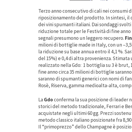
Terzo anno consecutivo di cali nei consumi di 
riposizionamento del prodotto. In sintesi, i
dei vini spumanti italiani. Dai sondaggi svolt
riduzione totale per le Festività di fine anno 
segnali presumono un leggero recupero.
Fi
milioni di bottiglie made in Italy, con un –3
la riduzione su base annua entro il 4,1 %. Sa
del 15%) e 0,4 di altra provenienza. Stimata un
realizzato nella Gdo: 1 bottiglia su 3 è brut,
fine anno circa 35 milioni di bottiglie sarann
saranno di spumanti generici con nomi di fant
Rosè, Riserva, gamma medioalta-alta, compr
La
Gdo
conferma la sua posizione di leader ne
storici del metodo tradizionale, Ferrari e Ber
acquistate negli ultimi 60 gg. Prezzi sostenut
metodo classico italiano posizionate fra 8,90 
Il “primoprezzo” dello Champagne è posiziona