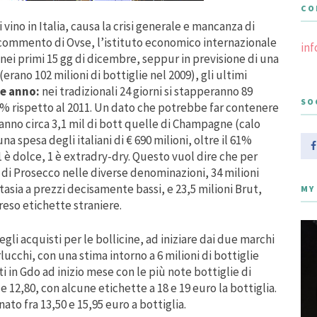
CO
vino in Italia, causa la crisi generale e mancanza di
l commento di Ovse, l’istituto economico internazionale
in
i nei primi 15 gg di dicembre, seppur in previsione di una
(erano 102 milioni di bottiglie nel 2009), gli ultimi
ne anno:
nei tradizionali 24 giorni si stapperanno 89
SO
,5% rispetto al 2011. Un dato che potrebbe far contenere
ranno circa 3,1 mil di bott quelle di Champagne (calo
a spesa degli italiani di € 690 milioni, oltre il 61%
 1 è dolce, 1 è extradry-dry. Questo vuol dire che per
o di Prosecco nelle diverse denominazioni, 34 milioni
asia a prezzi decisamente bassi, e 23,5 milioni Brut,
MY
eso etichette straniere.
gli acquisti per le bollicine, ad iniziare dai due marchi
lucchi, con una stima intorno a 6 milioni di bottiglie
i in Gdo ad inizio mese con le più note bottiglie di
e 12,80, con alcune etichette a 18 e 19 euro la bottiglia.
to fra 13,50 e 15,95 euro a bottiglia.