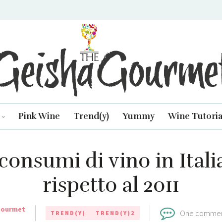
isha Gourmet
Pink Wine
Trend(y)
Yummy
Wine Tutoria
consumi di vino in Itali
rispetto al 2011
Gourmet
One comme
TREND(Y)
TREND(Y)2