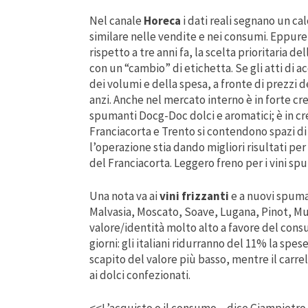
Nel canale
Horeca
i dati reali segnano un ca
similare nelle vendite e nei consumi. Eppure
rispetto a tre anni fa, la scelta prioritaria 
con un “cambio” di etichetta. Se gli atti di a
dei volumi e della spesa, a fronte di prezzi
anzi. Anche nel mercato interno è in forte cre
spumanti Docg-Doc dolci e aromatici; è in cr
Franciacorta e Trento si contendono spazi d
l’operazione stia dando migliori risultati pe
del Franciacorta. Leggero freno per i vini sp
Una nota va ai
vini frizzanti
e a nuovi spuma
Malvasia, Moscato, Soave, Lugana, Pinot, Mu
valore/identità molto alto a favore del cons
giorni: gli italiani ridurranno del 11% la spe
scapito del valore più basso, mentre il carr
ai dolci confezionati.