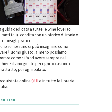
 guida dedicata a tutte le wine lover (o
iranti tali), condita con un pizzico di ironia e
ti consigli pratici.
ché se nessuno ci può insegnare come
vare l’uomo giusto, almeno possiamo
arare come si fa ad avere sempre nel
chiere il vino giusto per ogni occasione e,
rattutto, per ogni palato.
acquistate online
QUI
e in tutte le librerie
talia.
INK PINK