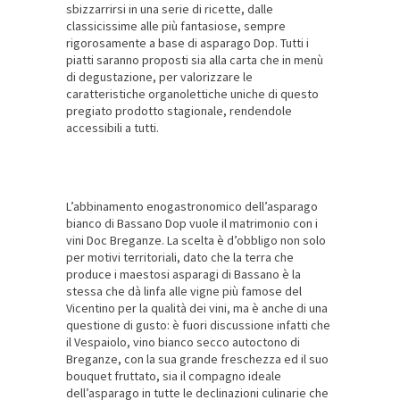
sbizzarrirsi in una serie di ricette, dalle
classicissime alle più fantasiose, sempre
rigorosamente a base di asparago Dop. Tutti i
piatti saranno proposti sia alla carta che in menù
di degustazione, per valorizzare le
caratteristiche organolettiche uniche di questo
pregiato prodotto stagionale, rendendole
accessibili a tutti.
L’abbinamento enogastronomico dell’asparago
bianco di Bassano Dop vuole il matrimonio con i
vini Doc Breganze. La scelta è d’obbligo non solo
per motivi territoriali, dato che la terra che
produce i maestosi asparagi di Bassano è la
stessa che dà linfa alle vigne più famose del
Vicentino per la qualità dei vini, ma è anche di una
questione di gusto: è fuori discussione infatti che
il Vespaiolo, vino bianco secco autoctono di
Breganze, con la sua grande freschezza ed il suo
bouquet fruttato, sia il compagno ideale
dell’asparago in tutte le declinazioni culinarie che