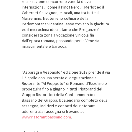
realizzazione concorrono varietà d’uva
internazionali, come il Pinot Nero, il Merlot ed il
Cabernet Sauvignon, e locali, una tra tutte: il
Marzemino. Nel terreno collinare della
Pedemontana vicentina, esse trovano la giacitura
ed il microclima ideali, tanto che Breganze è
considerata zona a vocazione vinicola fin
dall’epoca romana, passando per la Venezia
rinascimentale e barocca.
“Asparagi e Vespaiolo” edizione 2013 prende il via
il 5 aprile con una serata di degustazione al
Ristorante “Al Pioppeto” di Romano d’Ezzelino e
proseguirà fino a giugno in tutti i ristoranti del
Gruppo Ristoratori della Confcommercio di
Bassano del Grappa. Il calendario completo della
rassegna, indirizzi e contatti dei ristoranti
aderenti alla rassegna si trovano su
www.ristorantibassano.com
.