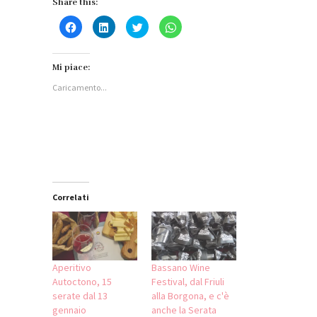
Share this:
Fai
Fai
Fai
Fai
clic
clic
clic
clic
per
qui
qui
per
condividere
per
per
condividere
su
condividere
condividere
su
Facebook
su
su
WhatsApp
Mi piace:
(Si
LinkedIn
Twitter
(Si
apre
(Si
(Si
apre
Caricamento...
in
apre
apre
in
una
in
in
una
nuova
una
una
nuova
finestra)
nuova
nuova
finestra)
finestra)
finestra)
Correlati
Aperitivo
Bassano Wine
Autoctono, 15
Festival, dal Friuli
serate dal 13
alla Borgona, e c'è
gennaio
anche la Serata