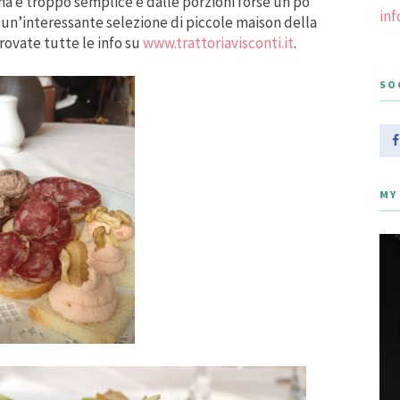
 è troppo semplice e dalle porzioni forse un po’
in
 un’interessante selezione di piccole maison della
ovate tutte le info su
www.trattoriavisconti.it
.
SO
MY