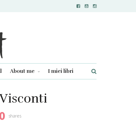
l
About me
I miei libri
Visconti
0
shares