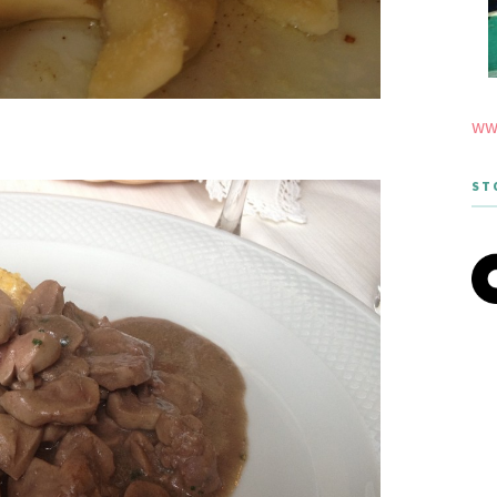
www
ST