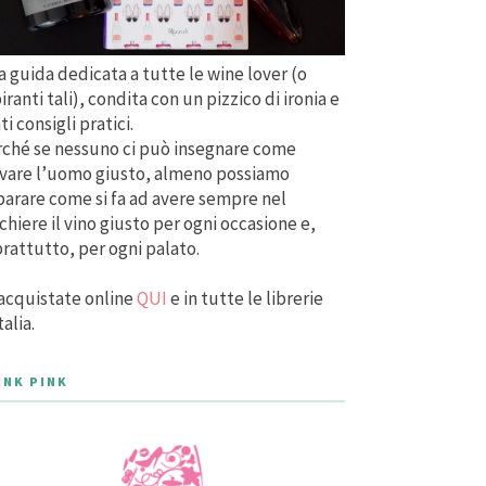
 guida dedicata a tutte le wine lover (o
iranti tali), condita con un pizzico di ironia e
ti consigli pratici.
ché se nessuno ci può insegnare come
vare l’uomo giusto, almeno possiamo
arare come si fa ad avere sempre nel
chiere il vino giusto per ogni occasione e,
rattutto, per ogni palato.
acquistate online
QUI
e in tutte le librerie
talia.
INK PINK