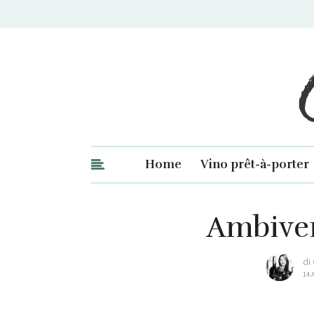
Ge
Home
Vino prêt-à-porter
Ambiver
di
14 