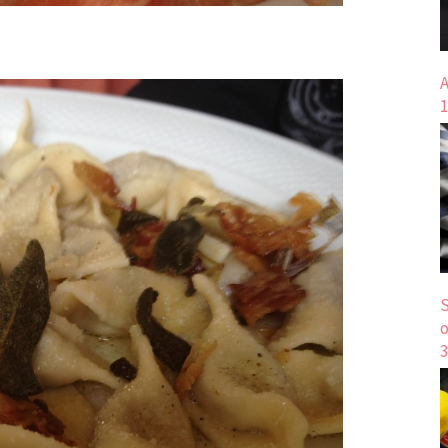
A
1
S
o
3