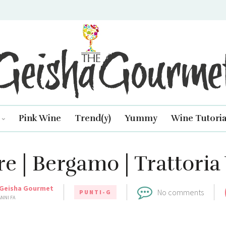
isha Gourmet
Pink Wine
Trend(y)
Yummy
Wine Tutoria
e | Bergamo | Trattoria 
Geisha Gourmet
No comments
PUNTI-G
ANNI FA