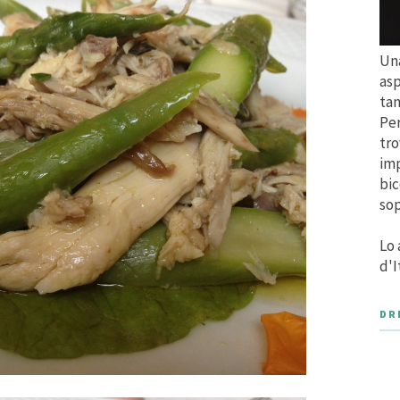
Una
asp
tan
Per
tro
imp
bic
sop
Lo 
d'I
DR