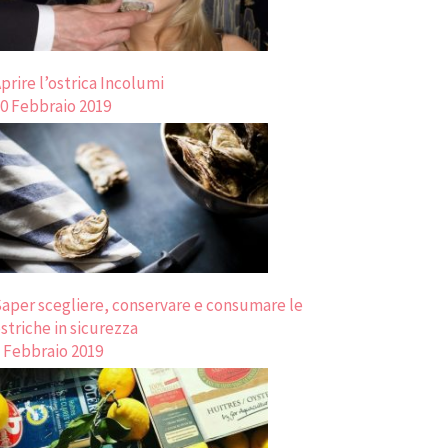
prire l’ostrica Incolumi
0 Febbraio 2019
aper scegliere, conservare e consumare le
striche in sicurezza
 Febbraio 2019