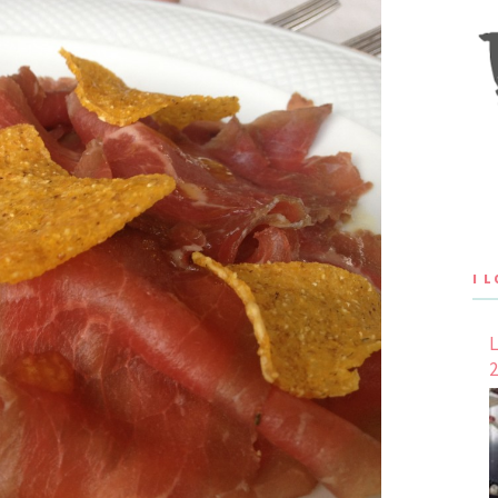
I 
L
2