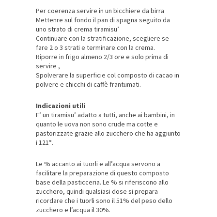
Per coerenza servire in un bicchiere da birra
Mettenre sul fondo il pan di spagna seguito da
uno strato di crema tiramisu’
Continuare con la stratificazione, scegliere se
fare 2 o 3 strati e terminare con la crema.
Riporre in frigo almeno 2/3 ore e solo prima di
servire ,
Spolverare la superficie col composto di cacao in
polvere e chicchi di caffè frantumati.
Indicazioni utili
E’ un tiramisu’ adatto a tutti, anche ai bambini, in
quanto le uova non sono crude ma cotte e
pastorizzate grazie allo zucchero che ha aggiunto
i 121°.
Le % accanto ai tuorli e all’acqua servono a
facilitare la preparazione di questo composto
base della pasticceria. Le % si riferiscono allo
zucchero, quindi qualsiasi dose si prepara
ricordare che i tuorli sono il 51% del peso dello
zucchero e l’acqua il 30%.