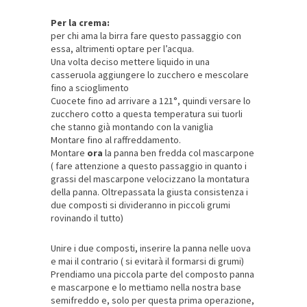
Per la crema:
per chi ama la birra fare questo passaggio con
essa, altrimenti optare per l’acqua.
Una volta deciso mettere liquido in una
casseruola aggiungere lo zucchero e mescolare
fino a scioglimento
Cuocete fino ad arrivare a 121°, quindi versare lo
zucchero cotto a questa temperatura sui tuorli
che stanno già montando con la vaniglia
Montare fino al raffreddamento.
Montare
ora
la panna ben fredda col mascarpone
( fare attenzione a questo passaggio in quanto i
grassi del mascarpone velocizzano la montatura
della panna. Oltrepassata la giusta consistenza i
due composti si divideranno in piccoli grumi
rovinando il tutto)
Unire i due composti, inserire la panna nelle uova
e mai il contrario ( si evitarà il formarsi di grumi)
Prendiamo una piccola parte del composto panna
e mascarpone e lo mettiamo nella nostra base
semifreddo e, solo per questa prima operazione,