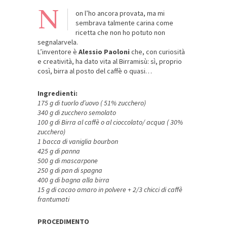
N
on l’ho ancora provata, ma mi
sembrava talmente carina come
ricetta che non ho potuto non
segnalarvela.
L’inventore è
Alessio Paoloni
che, con curiosità
e creatività, ha dato vita al Birramisù: sì, proprio
così, birra al posto del caffè o quasi…
Ingredienti:
175 g di tuorlo d’uovo ( 51% zucchero)
340 g di zucchero semolato
100 g di Birra al caffè o al cioccolato/ acqua ( 30%
zucchero)
1 bacca di vaniglia bourbon
425 g di panna
500 g di mascarpone
250 g di pan di spagna
400 g di bagna alla birra
15 g di cacao amaro in polvere + 2/3 chicci di caffè
frantumati
PROCEDIMENTO