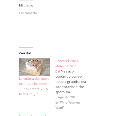
su
condividere
condividere
su
Facebook
su
su
WhatsApp
Mi piace:
(Si
LinkedIn
Twitter
(Si
apre
(Si
(Si
apre
Caricamento...
in
apre
apre
in
una
in
in
una
nuova
una
una
nuova
finestra)
nuova
nuova
finestra)
finestra)
finestra)
Correlati
Bancarel'Vino al
Menu del Vino!
Dal Messico
condivido con voi
La cultura del vino a
questa grandissima
scuola... Finalmente!
soddisfazione che
11 Novembre 2015
spero sia
In "Trend(y)"
significativamente
9 Agosto 2010
condivisa anche da
In "Wine Women
tutte le cantine
Want"
trentine. Il Menu del