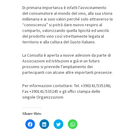
Di primaria importanza è infatti l’avvicinamento
del consumatore al mondo del vino, alla sua storia
millenaria e ai suoi valori perché solo attraverso la
“conoscenza” si potrà dare nuovo respiro al
comparto, valorizzando quella tipicità ed unicità
del prodotto vino così strettamente legata al
territorio e alla cultura del Gusto Italiano.
La Consulta è aperta a nuove adesioni da parte di
Associazioni ed Istituzioni e già in un futuro
prossimo si prevede l’ampliamento dei
partecipanti con alcune altre importanti presenze.
Per informazioni contattare: Tel. +390141/535246;
Fax +390141/535245 o gli uffici stampa delle
singole Organizzazioni
Share this:
Fai
Fai
Fai
Fai
clic
clic
clic
clic
per
qui
qui
per
condividere
per
per
condividere