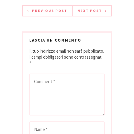
è tutto dedicato al
mondo delle
PREVIOUS POST
NEXT POST
bollicine. L'altro
giorno mi ha
mandato la
segnalazione di un
suo commento sulla
LASCIA UN COMMENTO
Docg del TrentoDoc
Il tuo indirizzo email non sarà pubblicato.
che potete
I campi obbligatori sono contrassegnati
legger…
*