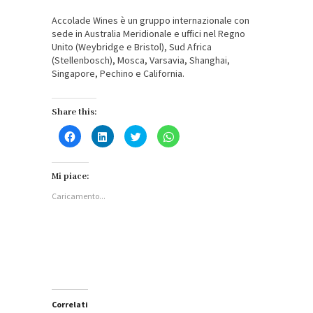
Accolade Wines è un gruppo internazionale con
sede in Australia Meridionale e uffici nel Regno
Unito (Weybridge e Bristol), Sud Africa
(Stellenbosch), Mosca, Varsavia, Shanghai,
Singapore, Pechino e California.
Share this:
Fai
Fai
Fai
Fai
clic
clic
clic
clic
per
qui
qui
per
condividere
per
per
condividere
su
condividere
condividere
su
Facebook
su
su
WhatsApp
Mi piace:
(Si
LinkedIn
Twitter
(Si
apre
(Si
(Si
apre
Caricamento...
in
apre
apre
in
una
in
in
una
nuova
una
una
nuova
finestra)
nuova
nuova
finestra)
finestra)
finestra)
Correlati