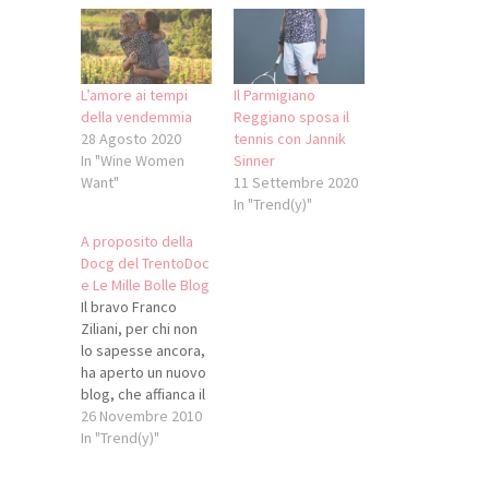
L’amore ai tempi
Il Parmigiano
della vendemmia
Reggiano sposa il
28 Agosto 2020
tennis con Jannik
In "Wine Women
Sinner
Want"
11 Settembre 2020
In "Trend(y)"
A proposito della
Docg del TrentoDoc
e Le Mille Bolle Blog
Il bravo Franco
Ziliani, per chi non
lo sapesse ancora,
ha aperto un nuovo
blog, che affianca il
suo solito
26 Novembre 2010
Vinoalvino. Si
In "Trend(y)"
chiama
Lemillebolleblog ed