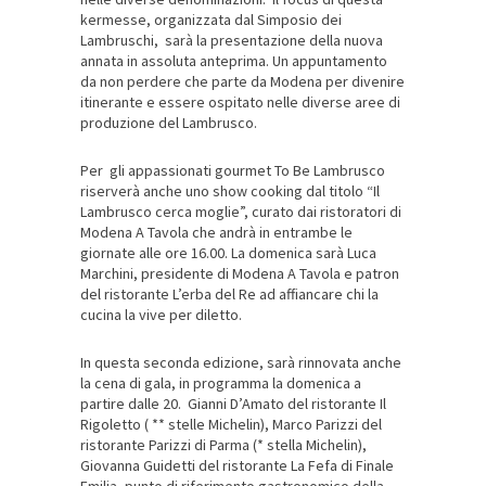
kermesse, organizzata dal Simposio dei
Lambruschi, sarà la presentazione della nuova
annata in assoluta anteprima. Un appuntamento
da non perdere che parte da Modena per divenire
itinerante e essere ospitato nelle diverse aree di
produzione del Lambrusco.
Per gli appassionati gourmet To Be Lambrusco
riserverà anche uno show cooking dal titolo “Il
Lambrusco cerca moglie”, curato dai ristoratori di
Modena A Tavola che andrà in entrambe le
giornate alle ore 16.00. La domenica sarà Luca
Marchini, presidente di Modena A Tavola e patron
del ristorante L’erba del Re ad affiancare chi la
cucina la vive per diletto.
In questa seconda edizione, sarà rinnovata anche
la cena di gala, in programma la domenica a
partire dalle 20. Gianni D’Amato del ristorante Il
Rigoletto ( ** stelle Michelin), Marco Parizzi del
ristorante Parizzi di Parma (* stella Michelin),
Giovanna Guidetti del ristorante La Fefa di Finale
Emilia, punto di riferimento gastronomico della