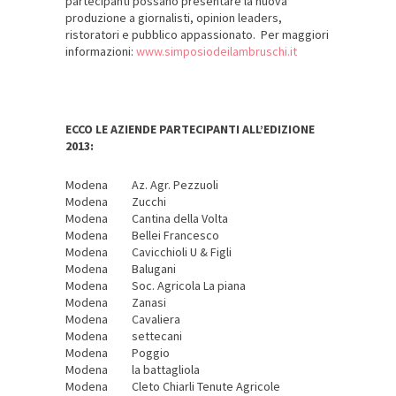
partecipanti possano presentare la nuova
produzione a giornalisti, opinion leaders,
ristoratori e pubblico appassionato. Per maggiori
informazioni:
www.simposiodeilambruschi.it
ECCO LE AZIENDE PARTECIPANTI ALL’EDIZIONE
2013:
Modena
Az. Agr. Pezzuoli
Modena
Zucchi
Modena
Cantina della Volta
Modena
Bellei Francesco
Modena
Cavicchioli U & Figli
Modena
Balugani
Modena
Soc. Agricola La piana
Modena
Zanasi
Modena
Cavaliera
Modena
settecani
Modena
Poggio
Modena
la battagliola
Modena
Cleto Chiarli Tenute Agricole