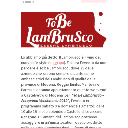
13 ANNI FA
Lo abbiamo già detto. Il Lambrusco è il vino del
nuovo life style (
leggi qui
). E allora l’evento da non
perdere è To be Lambrusco, dove 35 delle
aziende che si sono
sempre distinte come
ambasciatrici del Lambrusco di qualità delle
province di Modena, Reggio Emilia, Mantova e
Parma si daranno appuntamento questo weekend
a Castelvetro di Modena
per
“To Be Lambrusco –
Anteprima Vendemmia 2012”
, l’evento in
programma sabato 9 e domenica 10 marzo, dalle
10 alle 19 nello splendido Castello di Levizzano
Rangone. Gli amanti del Lambrusco potranno
assaggiare in un’unica location quello prodotto
nelle diverse denominazioni. Il focus di questa