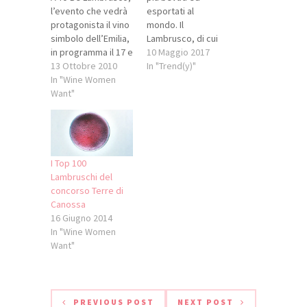
l’evento che vedrà
esportati al
protagonista il vino
mondo. Il
simbolo dell’Emilia,
Lambrusco, di cui
in programma il 17 e
ormai sapete che
10 Maggio 2017
18 ottobre al
13 Ottobre 2010
ho un debole, o lo
In "Trend(y)"
Castello di
In "Wine Women
ami o lo odi, come
Levizzano Rangone
Want"
l'opera teatrale.
(Castelvetro di
Non ci sono vie di
Modena), non ci
mezzo. E se siete
saranno solo
della fazione dei
degustazioni ma
fan o aspiranti tali,
anche un vero e
non
I Top 100
proprio concorso di
perdere "Lambrusco
Lambruschi del
cucina dove a
Mio" in
concorso Terre di
proporre la propria
programma sabato
Canossa
ricetta saranno
13 e…
16 Giugno 2014
appassionati e…
In "Wine Women
Want"
PREVIOUS POST
NEXT POST