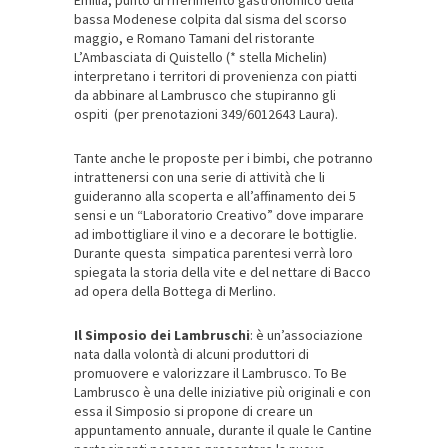
bassa Modenese colpita dal sisma del scorso
maggio, e Romano Tamani del ristorante
L’Ambasciata di Quistello (* stella Michelin)
interpretano i territori di provenienza con piatti
da abbinare al Lambrusco che stupiranno gli
ospiti (per prenotazioni 349/6012643 Laura).
Tante anche le proposte per i bimbi, che potranno
intrattenersi con una serie di attività che li
guideranno alla scoperta e all’affinamento dei 5
sensi e un “Laboratorio Creativo” dove imparare
ad imbottigliare il vino e a decorare le bottiglie.
Durante questa simpatica parentesi verrà loro
spiegata la storia della vite e del nettare di Bacco
ad opera della Bottega di Merlino.
Il Simposio dei Lambruschi
: è un’associazione
nata dalla volontà di alcuni produttori di
promuovere e valorizzare il Lambrusco. To Be
Lambrusco è una delle iniziative più originali e con
essa il Simposio si propone di creare un
appuntamento annuale, durante il quale le Cantine