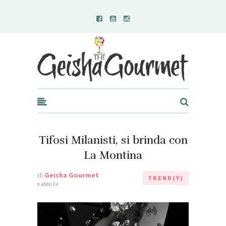
Geisha Gourmet
Tifosi Milanisti, si brinda con
La Montina
di
Geisha Gourmet
TREND(Y)
9 ANNI FA