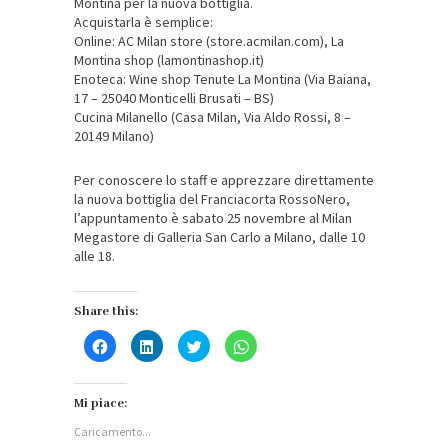
Montina per la nuova bottiglia.
Acquistarla è semplice:
Online: AC Milan store (store.acmilan.com), La
Montina shop (lamontinashop.it)
Enoteca: Wine shop Tenute La Montina (Via Baiana,
17 – 25040 Monticelli Brusati – BS)
Cucina Milanello (Casa Milan, Via Aldo Rossi, 8 –
20149 Milano)
Per conoscere lo staff e apprezzare direttamente
la nuova bottiglia del Franciacorta RossoNero,
l’appuntamento è sabato 25 novembre al Milan
Megastore di Galleria San Carlo a Milano, dalle 10
alle 18.
Share this:
Fai
Fai
Fai
Fai
clic
clic
clic
clic
per
qui
qui
per
condividere
per
per
condividere
su
condividere
condividere
su
Facebook
su
su
WhatsApp
Mi piace:
(Si
LinkedIn
Twitter
(Si
apre
(Si
(Si
apre
Caricamento...
in
apre
apre
in