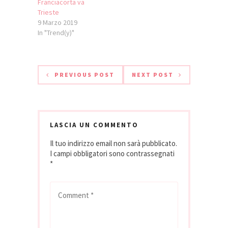
Franciacorta
Franciacorta va
Collezione Brut '05
Trieste
Cavalleri
9 Marzo 2019
Franciacorta Cuvée
In "Trend(y)"
Annamaria Clementi
'03 Ca' del Bosco
Franciacorta Extra
Brut '04 Ferghettina
PREVIOUS POST
NEXT POST
Franciacorta Extra
Brut Ris.
Vintage '04…
LASCIA UN COMMENTO
Il tuo indirizzo email non sarà pubblicato.
I campi obbligatori sono contrassegnati
*