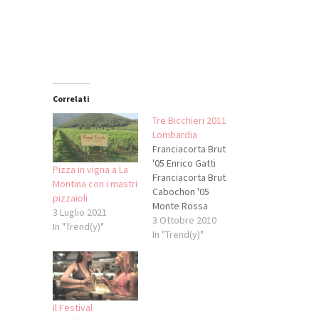
una
in
in
una
nuova
una
una
nuova
finestra)
nuova
nuova
finestra)
finestra)
finestra)
Correlati
Tre Bicchieri 2011
Lombardia
Franciacorta Brut
'05 Enrico Gatti
Pizza in vigna a La
Franciacorta Brut
Montina con i mastri
Cabochon '05
pizzaioli
Monte Rossa
3 Luglio 2021
Franciacorta Brut
3 Ottobre 2010
In "Trend(y)"
Extrême Palazzo
In "Trend(y)"
Lana '05 Guido
Berlucchi & C.
Franciacorta Brut
Secolo Novo '05 Le
Marchesine
Il Festival