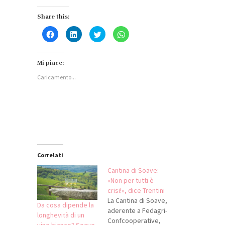
Share this:
Fai
Fai
Fai
Fai
clic
clic
clic
clic
per
qui
qui
per
condividere
per
per
condividere
su
condividere
condividere
su
Facebook
su
su
WhatsApp
Mi piace:
(Si
LinkedIn
Twitter
(Si
apre
(Si
(Si
apre
Caricamento...
in
apre
apre
in
una
in
in
una
nuova
una
una
nuova
finestra)
nuova
nuova
finestra)
finestra)
finestra)
Correlati
Cantina di Soave:
«Non per tutti è
crisi!», dice Trentini
La Cantina di Soave,
Da cosa dipende la
aderente a Fedagri-
longhevità di un
Confcooperative,
vino bianco? Soave