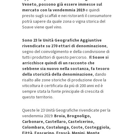
Veneto, possono già essere immesse sul
mercato con la vendemmia 2019
e quindi
presto sugli scaffali e nei ristoranti il consumatore
potrà sapere da quale zona o vigna storica del
Soave viene quel vino.
Sono 23 le Unità Geografiche Aggiuntive
rivendicate su 270 ettari di denominazione
,
segno del coinvolgimento e della condivisione di
tutti i produttori di questo percorso.
Il Soave si
arricchisce quindi di un racconto che
sebbene sia nuovo nella sostanza, fa tesoro
della storicità della denominazione
, dando
risalto alle zone storiche di produzione dove la
viticoltura è certificata da più di 200 anni ed è
sempre stata la fonte principale di crescita di
questo territorio.
Queste le 23 Unità Geografiche rivendicate per la
vendemmia 2019:
Broia, Brognoligo,
Carbonare, Castellaro, Castelcerino,
Colombara, Costalunga, Coste, Costeggiola,
Fittà, Foscarino, Froscà, Menini, Monte