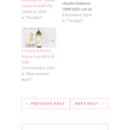
chiude il bilancio
studia la shelf-life
2009/2010 con un
24 Marzo 2020
deciso segno più. A
8 Dicembre 2010
In "Trend(y)"
comunicarlo sono
In "Trend(y)"
stati il presidente di
Cantina di Soave,
Attilio Carlesso, e il
direttore generale
Bruno Trentini.
Il Soave di Rocca
Approvato quasi
Sveva è un abito di
all’unanimità nel
tulle
corso
18 Settembre 2018
dell’assemblea di
In "Wine Women
novembre, il
Want"
bilancio della
storica casa
vitivinicola
veronese ha…
PREVIOUS POST
NEXT POST