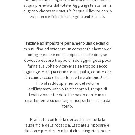
acqua prelevata dal totale. Aggiungete alla farina
di grano khorasan KAMUT® l’acqua, il lievito con lo
zucchero e l’olio. In un angolo unite il sale.
Iniziate ad impastare per almeno una decina di
minuti, fino ad ottenere un composto elastico ed
omogeneo che non si appiccichi alle dita, se
dovesse essere troppo umido aggiungete poca
farina alla volta o viceversa se troppo secco
aggiungete acqua.Formate una palla, coprite con
un canovaccio e lasciate lievitare almeno 3 ore
fino al raddoppiamento del volume
dell’impasto.Una volta trascorso il tempo di
lievitazione stendete l’impasto con le mani
direttamente su una teglia ricoperta di carta da
forno.
Praticate con le dita dei buchini su tutta la
superficie della focaccia. Lasciatela riposare e
lievitare per altri 15 minuti circa. Ungetela bene