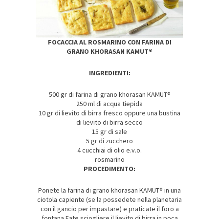
FOCACCIA AL ROSMARINO CON FARINA DI
GRANO KHORASAN KAMUT®
INGREDIENTI:
500 gr di farina di grano khorasan KAMUT®
250 ml di acqua tiepida
10 gr di lievito di birra fresco oppure una bustina
di lievito di birra secco
15 gr di sale
5 gr di zucchero
4 cucchiai di olio e.v.o.
rosmarino
PROCEDIMENTO:
Ponete la farina di grano khorasan KAMUT® in una
ciotola capiente (se la possedete nella planetaria
con il gancio per impastare) e praticate il foro a
fontana.Fate sciogliere il lievito di birra in poca