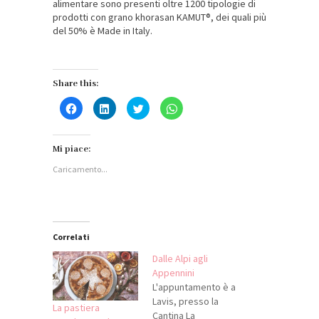
alimentare sono presenti oltre 1200 tipologie di
prodotti con grano khorasan KAMUT®, dei quali più
del 50% è Made in Italy.
Share this:
Fai
Fai
Fai
Fai
clic
clic
clic
clic
per
qui
qui
per
condividere
per
per
condividere
su
condividere
condividere
su
Facebook
su
su
WhatsApp
Mi piace:
(Si
LinkedIn
Twitter
(Si
apre
(Si
(Si
apre
Caricamento...
in
apre
apre
in
una
in
in
una
nuova
una
una
nuova
finestra)
nuova
nuova
finestra)
finestra)
finestra)
Correlati
Dalle Alpi agli
Appennini
L'appuntamento è a
Lavis, presso la
La pastiera
Cantina La