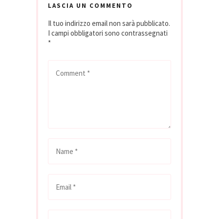
personalità, savoir
LASCIA UN COMMENTO
faire, che
Il tuo indirizzo email non sarà pubblicato.
naturalmente
I campi obbligatori sono contrassegnati
indossano la
*
ballerina "perché
sono comode" e…