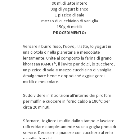
90 ml di latte intero
90g di yogurt bianco
1 pizzico di sale
mezzo di cucchiaino di vaniglia
150g di mirtilli
PROCEDIMENTO:
Versare il burro fuso, l’uovo, il latte, lo yogurt in
una ciotola o nella planetaria e mescolate
lentamente. Unite al composto la farina di grano
khorasan KAMUT®, il lievito per dolci, lo zucchero,
un pizzico di sale e mezzo cucchiaino di vaniglia.
Amalgamare bene e dopodiché aggiungere i
mirtilli e mescolare.
Suddividere in 8 porzioni all’interno dei pirottini
per muffin e cuocere in forno caldo a 180°C per
circa 20 minuti.
Sfornare, togliere i muffin dallo stampo e lasciare
raffreddare completamente su una griglia prima di
servire. Decorare a piacere con zucchero al velo
e muffin freschi!