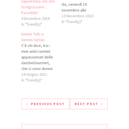
napoletana che non
Vis, venerdì 19
fa ingrassare...
novembre alle
Possibile?
19. Un viaggio di
13 Novembre 2010
4 Dicembre 2018
sapori dalle Alpi agli
In "Trend(y)"
In "Trend(y)"
Appennini sarà una
serata speciale in
Donne Tofu e
cui si incontreranno
Uomini Seitan
i prodotti e le storie
C'è chi dice, tra i
di 2 Strade del vino
miei amici uomini
e dei sapori: quella
appassionati delle
dell’Appennino
GeisheGourmet,
Bolognese e quella
che ci sono donne
delle Colline
tofu e uomini
14 Giugno 2011
Avisiane, Faedo,
seitan. «Le donne
In "Trend(y)"
Valle…
tofu sono quelle del
colore del tofu,
grigie,
insignificanti,
PREVIOUS POST
NEXT POST
sciatte, insapori,
incolori, inodori,
senza charme,
grinta, carattere,