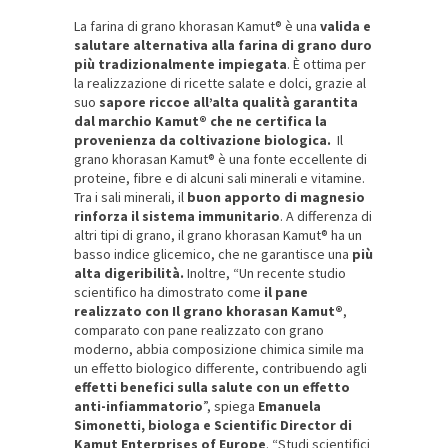
La farina di grano khorasan Kamut® è una
valida e
salutare alternativa alla farina di grano duro
più tradizionalmente impiegata
. È ottima per
la realizzazione di ricette salate e dolci, grazie al
suo
sapore riccoe all’alta qualità garantita
dal marchio Kamut® che ne certifica la
provenienza da coltivazione biologica.
Il
grano khorasan Kamut® è una fonte eccellente di
proteine, fibre e di alcuni sali minerali e vitamine.
Tra i sali minerali, il
buon apporto di magnesio
rinforza il sistema immunitario
. A differenza di
altri tipi di grano, il grano khorasan Kamut® ha un
basso indice glicemico, che ne garantisce una
più
alta digeribilità.
Inoltre, “Un recente studio
scientifico ha dimostrato come
il pane
realizzato con Il grano khorasan Kamut®
,
comparato con pane realizzato con grano
moderno, abbia composizione chimica simile ma
un effetto biologico differente, contribuendo agli
effetti benefici sulla salute con un effetto
anti-infiammatorio
”, spiega
Emanuela
Simonetti, biologa e Scientific Director di
Kamut Enterprises of Europe
. “Studi scientifici