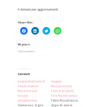
A domani per aggiornamenti.
Share this:
Fai
Fai
Fai
Fai
clic
clic
clic
clic
per
qui
qui
per
condividere
per
per
condividere
su
condividere
condividere
su
Facebook
su
su
WhatsApp
Mi piace:
(Si
LinkedIn
Twitter
(Si
apre
(Si
(Si
apre
Caricamento...
in
apre
apre
in
una
in
in
una
nuova
una
una
nuova
finestra)
nuova
nuova
finestra)
finestra)
finestra)
Correlati
Sequestrati beni di
Gruppo
Feudo Arancio-
Mezzacorona |
Mezzacorona.
Finisce (o quasi)
Accuse
l'era Rizzoli Senior
pesantissime.
Fabio Rizzoli lascia
Clamoroso. Vi giro
dopo 41 anni la