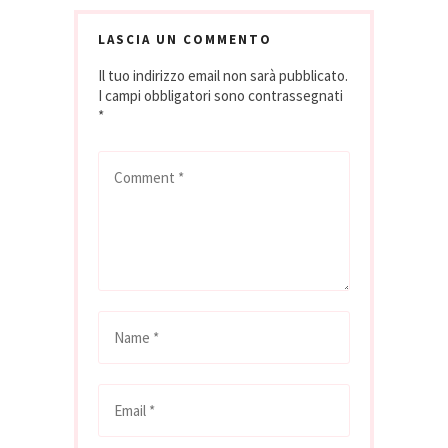
società Fta inserito
tra i pregiati vigneti
LASCIA UN COMMENTO
di proprietà di
Il tuo indirizzo email non sarà pubblicato.
Cantine
I campi obbligatori sono contrassegnati
Mezzacorona ad
*
Acate, in Sicilia.…