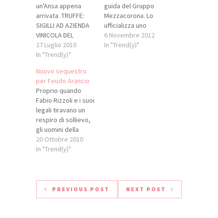
un'Ansa appena
guida del Gruppo
arrivata. TRUFFE:
Mezzacorona. Lo
SIGILLI AD AZIENDA
ufficializza uno
VINICOLA DEL
comunicato del
6 Novembre 2012
RAGUSANO, 8
27 Luglio 2010
Gruppo che
In "Trend(y)"
DENUNCE GUARDIA
In "Trend(y)"
comunica anche il
FINANZA
nome del nuovo
Nuovo sequestro
SEQUESTRA BENI
direttore generale
per Feudo Arancio
FEUDO ARANCIO
che dal primo
Proprio quando
PER OLTRE 4 MLN
novembre è già
Fabio Rizzoli e i suoi
(ANSA) - RAGUSA, 27
operativo
legali tiravano un
LUG - La Guardia di
all’interno del
respiro di sollievo,
Finanza ha
gruppo. Si tratta
gli uomini della
sequestrato
dell’ingegner Fabio
Guardia di finanza
20 Ottobre 2010
un’azienda vinicola
Maccari , brianzolo
hanno notificato un
In "Trend(y)"
e denaro contante
di 54 anni, sposato
nuovo
per oltre 4 milioni di
con tre figli,…
provvedimento di
euro mettendo i…
sequestro della
cantina di «Feudo
PREVIOUS POST
NEXT POST
Arancio»,
insediamento
produttivo della