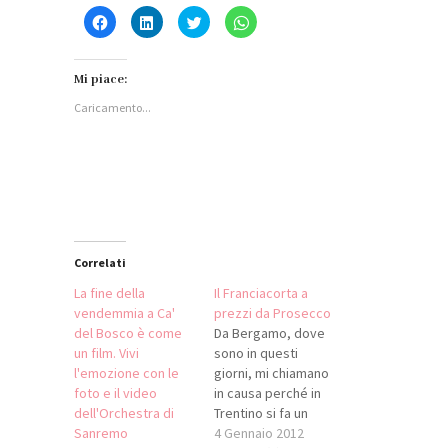
Fai
Fai
Fai
Fai
clic
clic
clic
clic
per
qui
qui
per
condividere
per
per
condividere
su
condividere
condividere
su
Facebook
su
su
WhatsApp
Mi piace:
(Si
LinkedIn
Twitter
(Si
apre
(Si
(Si
apre
Caricamento...
in
apre
apre
in
una
in
in
una
nuova
una
una
nuova
finestra)
nuova
nuova
finestra)
finestra)
finestra)
Correlati
La fine della
Il Franciacorta a
vendemmia a Ca'
prezzi da Prosecco
del Bosco è come
Da Bergamo, dove
un film. Vivi
sono in questi
l'emozione con le
giorni, mi chiamano
foto e il video
in causa perché in
dell'Orchestra di
Trentino si fa un
Sanremo
gran parlare del
4 Gennaio 2012