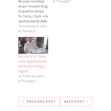
Mi sono ricordata
Ferrari Brut a 8,99 e
In "Trend(y)"
un po' l'evento Krug
7,99 euro... Allora,
di qualche tempo
giusto per quel
fa. Certo, i fasti e la
sano dovere di
spettacolarità della
cronaca che
maison di Reims
30 Settembre 2013
sempre mi muove,
erano diversi, ma
In "Trend(y)"
oggi ho sguainato
anche alla serata
l'iPhone e ho
HARVEST voluta da
immortalato i prezzi
Maurizio Zanella per
sugli scaffali…
la fine della
vendemmia a Ca'
Bocuse d'or: l'Italia
del Bosco non
sarà rappresentata
mancava nulla per
dal trentino Diego
parlare di qualcosa
Rigotti
di davvero…
21 Febbraio 2014
In "Trend(y)"
PREVIOUS POST
NEXT POST