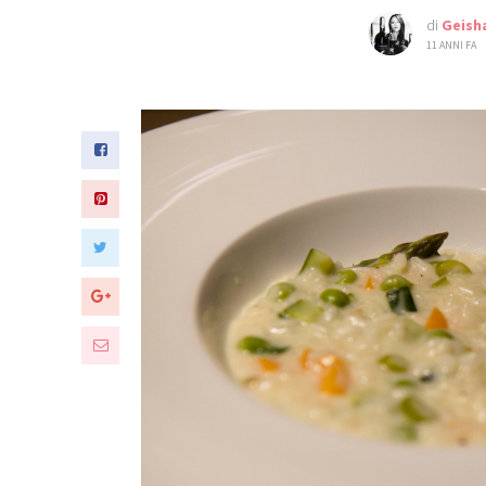
di
Geish
11 ANNI FA