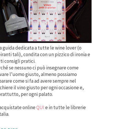
 guida dedicata a tutte le wine lover (o
iranti tali), condita con un pizzico di ironia e
ti consigli pratici.
ché se nessuno ci può insegnare come
vare l’uomo giusto, almeno possiamo
arare come si fa ad avere sempre nel
chiere il vino giusto per ogni occasione e,
rattutto, per ogni palato.
acquistate online
QUI
e in tutte le librerie
talia.