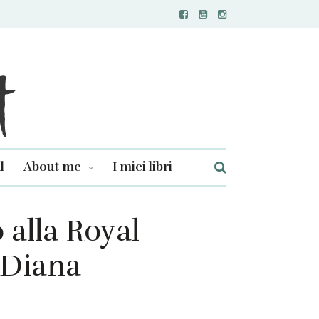
l
About me
I miei libri
 alla Royal
 Diana