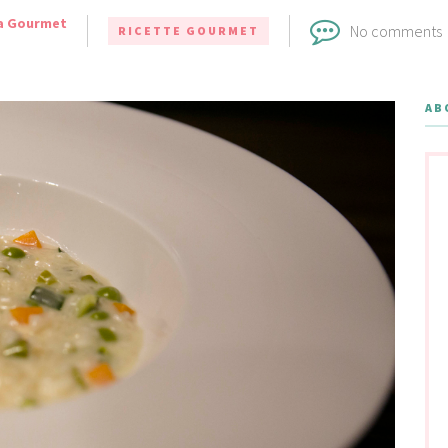
a Gourmet
No comments
RICETTE GOURMET
AB