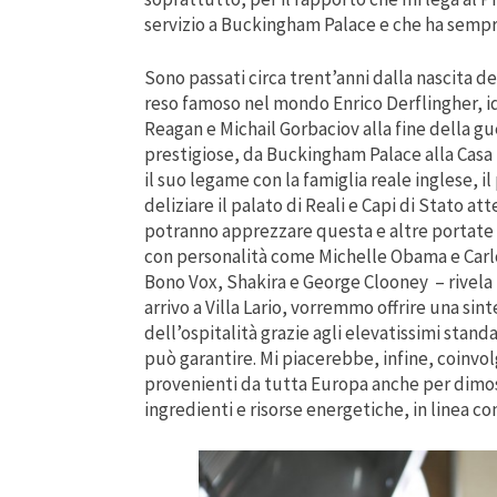
servizio a Buckingham Palace e che ha sempr
Sono passati circa trent’anni dalla nascita de
reso famoso nel mondo Enrico Derflingher, id
Reagan e Michail Gorbaciov alla fine della gu
prestigiose, da Buckingham Palace alla Casa B
il suo legame con la famiglia reale inglese, 
deliziare il palato di Reali e Capi di Stato at
potranno apprezzare questa e altre portate r
con personalità come Michelle Obama e Carlo d
Bono Vox, Shakira e George Clooney – rivela lo 
arrivo a Villa Lario, vorremmo offrire una si
dell’ospitalità grazie agli elevatissimi stan
può garantire. Mi piacerebbe, infine, coinvolge
provenienti da tutta Europa anche per dimost
ingredienti e risorse energetiche, in linea con 