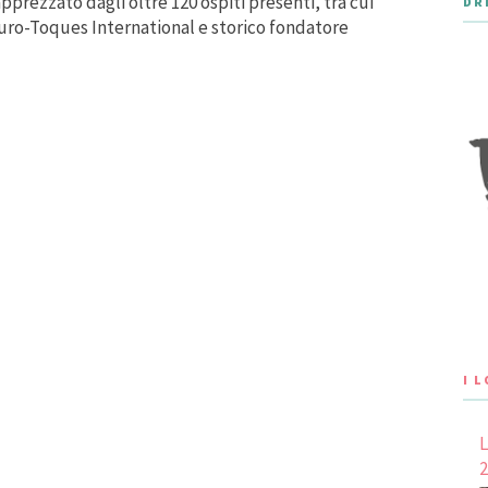
pprezzato dagli oltre 120 ospiti presenti, tra cui
DR
Euro-Toques International e storico fondatore
I 
L
2