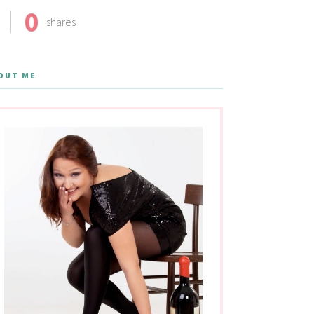
0
shares
OUT ME