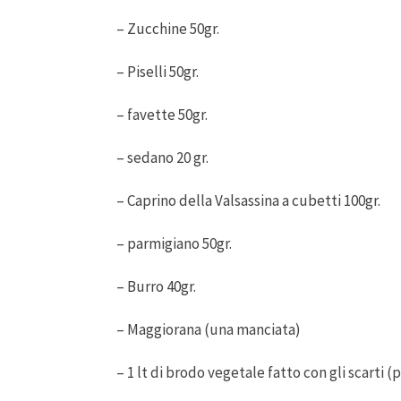
– Zucchine 50gr.
– Piselli 50gr.
– favette 50gr.
– sedano 20 gr.
– Caprino della Valsassina a cubetti 100gr.
– parmigiano 50gr.
– Burro 40gr.
– Maggiorana (una manciata)
– 1 lt di brodo vegetale fatto con gli scarti