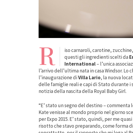
R
iso carnaroli, carotine, zucchine
questi gli ingredienti scelti da
E
International
– l’unica associa
l’arrivo dell’ultima nata in casa Windsor. Lo
l’inaugurazione di
Villa Lario
, la nuova loca
delle famiglie reali e capi di Stato durante i
notizia della nascita della Royal Baby Girl.
“E’ stato un segno del destino – commenta lo
Kate venisse al mondo proprio nel giorno sce
per Expo 2015. E’ stato, quindi, per me quasi
risotto che stavo preparando, come forma di 
soprattutto, per il rapporto che mi lega al P