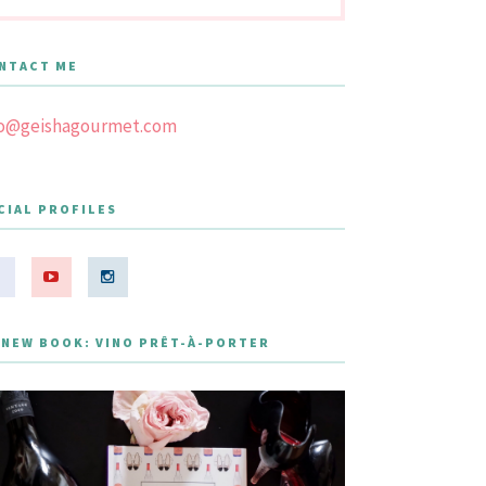
NTACT ME
fo@geishagourmet.com
CIAL PROFILES
 NEW BOOK: VINO PRÊT-À-PORTER