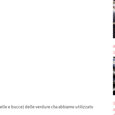
A
1
S
 (pelle e bucce) delle verdure cha abbiamo utilizzato
o