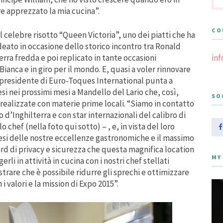
e apprezzato la mia cucina”.
CO
l celebre risotto “Queen Victoria”, uno dei piatti che ha
eato in occasione dello storico incontro tra Ronald
in
erra fredda e poi replicato in tante occasioni
ianca e in giro per il mondo. E, quasi a voler rinnovare
il presidente di Euro-Toques International punta a
tesi nei prossimi mesi a Mandello del Lario che, così,
SO
ealizzate con materie prime locali. “Siamo in contatto
’Inghilterra e con star internazionali del calibro di
chef (nella foto qui sotto) – , e, in vista del loro
ntesi delle nostre eccellenze gastronomiche e il massimo
dard di privacy e sicurezza che questa magnifica location
MY
rli in attività in cucina con i nostri chef stellati
rare che è possibile ridurre gli sprechi e ottimizzare
i valori e la mission di Expo 2015”.