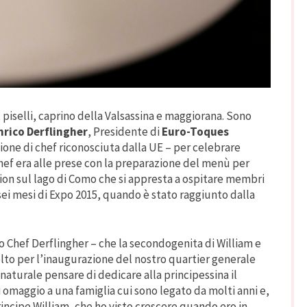
, piselli, caprino della Valsassina e maggiorana. Sono
nrico Derflingher
, Presidente di
Euro-Toques
zione di chef riconosciuta dalla UE – per celebrare
 chef era alle prese con la preparazione del menù per
tion sul lago di Como che si appresta a ospitare membri
 sei mesi di Expo 2015, quando è stato raggiunto dalla
 Chef Derflingher – che la secondogenita di William e
lto per l’inaugurazione del nostro quartier generale
 naturale pensare di dedicare alla principessina il
omaggio a una famiglia cui sono legato da molti anni e,
rincipe William, che ho visto crescere quando ero in