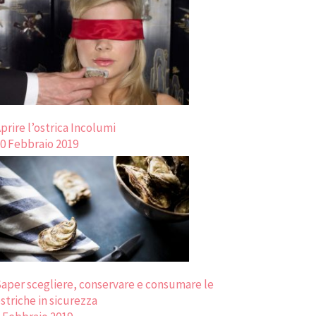
prire l’ostrica Incolumi
0 Febbraio 2019
aper scegliere, conservare e consumare le
striche in sicurezza