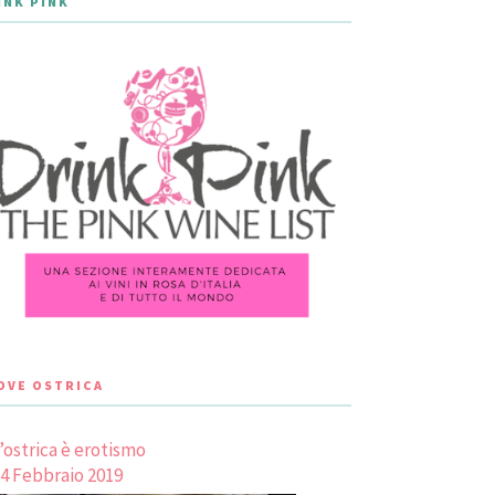
INK PINK
LOVE OSTRICA
’ostrica è erotismo
4 Febbraio 2019