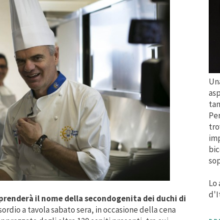
Una
asp
tan
Per
tro
imp
bic
sop
Lo 
d'I
 prenderà il nome della secondogenita dei duchi di
 esordio a tavola sabato sera, in occasione della cena