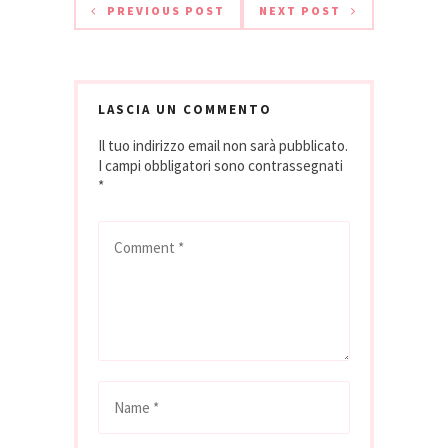
appassionati…
Jérôme Bigot (Les
PREVIOUS POST
NEXT POST
Grès, Lindry),
Matteo Torretta
(Visconti Street
Food/Al…
LASCIA UN COMMENTO
Il tuo indirizzo email non sarà pubblicato.
I campi obbligatori sono contrassegnati
*