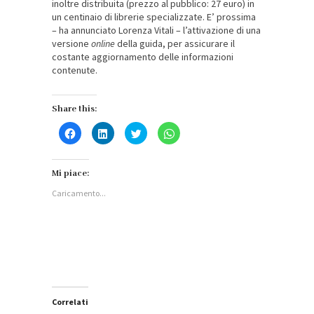
inoltre distribuita (prezzo al pubblico: 27 euro) in
un centinaio di librerie specializzate. E’ prossima
– ha annunciato Lorenza Vitali – l’attivazione di una
versione
online
della guida, per assicurare il
costante aggiornamento delle informazioni
contenute.
Share this:
Fai
Fai
Fai
Fai
clic
clic
clic
clic
per
qui
qui
per
condividere
per
per
condividere
su
condividere
condividere
su
Facebook
su
su
WhatsApp
Mi piace:
(Si
LinkedIn
Twitter
(Si
apre
(Si
(Si
apre
Caricamento...
in
apre
apre
in
una
in
in
una
nuova
una
una
nuova
finestra)
nuova
nuova
finestra)
finestra)
finestra)
Correlati