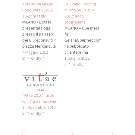
Anteprima Milano
Le Grand Fooding
Food Week 2012,
Milano, 4-5 luglio
19-27 maggio
2012: ecco il
MILANO - È stata
programma!
presentata oggi,
MILANO -- Due mesi
presso il palazzo
fa
dei Giureconsulti in
GeishaGourmet.com
piazza Mercanti, la
ha pubblicato
quarta edizione
4 Maggio 2012
un'anteprima
della Milano Food
In "Trend(y)"
assoluta sulla terza
1 Giugno 2012
Week. Organizzata
edizione milanese
In "Trend(y)"
da Food Tank con il
dell'evento
patrocinio della
gastronomico
Regione Lombardia
ideato da Alexandre
e del Comune di
Cammas. Alla luce
Milano, grazie
dei fatti, vi
"Vitae 2016": tutte
anche al folto
avevamo già
le 4 Viti e i Tastevin
numero di sponsor
informati benino:
14 Novembre 2015
privati la
confermati tutti gli
In "Trend(y)"
manifestazione
chef annunciati
quest'anno
allora -- saranno
coinvolgerà gli
inoltre della partita