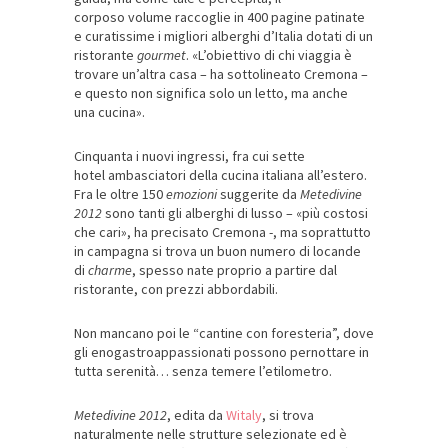
corposo volume raccoglie in 400 pagine patinate
e curatissime i migliori alberghi d’Italia dotati di un
ristorante
gourmet
. «L’obiettivo di chi viaggia è
trovare un’altra casa – ha sottolineato Cremona –
e questo non significa solo un letto, ma anche
una cucina».
Cinquanta i nuovi ingressi, fra cui sette
hotel ambasciatori della cucina italiana all’estero.
Fra le oltre 150
emozioni
suggerite da
Metedivine
2012
sono tanti gli alberghi di lusso – «più costosi
che cari», ha precisato Cremona -, ma soprattutto
in campagna si trova un buon numero di locande
di
charme
, spesso nate proprio a partire dal
ristorante, con prezzi abbordabili.
Non mancano poi le “cantine con foresteria”, dove
gli enogastroappassionati possono pernottare in
tutta serenità… senza temere l’etilometro.
Metedivine 2012
, edita da
Witaly
, si trova
naturalmente nelle strutture selezionate ed è