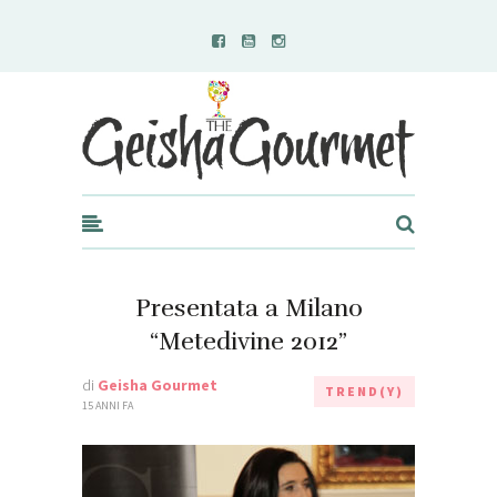
Geisha Gourmet
Presentata a Milano
“Metedivine 2012”
di
Geisha Gourmet
TREND(Y)
15 ANNI FA