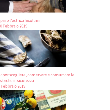
prire l’ostrica Incolumi
0 Febbraio 2019
aper scegliere, conservare e consumare le
striche in sicurezza
 Febbraio 2019