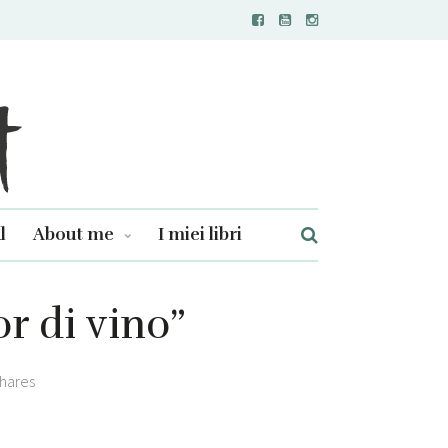
l
About me
I miei libri
r di vino”
hares