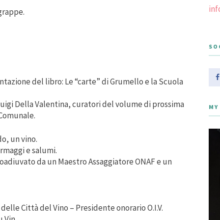
in
grappe.
SO
tazione del libro: Le “carte” di Grumello e la Scuola
luigi Della Valentina, curatori del volume di prossima
MY
 Comunale.
o, un vino.
rmaggi e salumi.
 coadiuvato da un Maestro Assaggiatore ONAF e un
delle Città del Vino – Presidente onorario O.I.V.
 Vin.