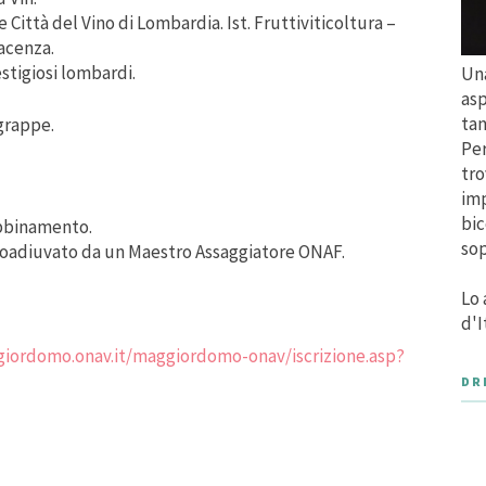
 Città del Vino di Lombardia. Ist. Fruttiviticoltura –
iacenza.
stigiosi lombardi.
Una
asp
tan
grappe.
Per
tro
imp
bic
abbinamento.
sop
 coadiuvato da un Maestro Assaggiatore ONAF.
Lo 
d'I
giordomo.onav.it/maggiordomo-onav/iscrizione.asp?
DR