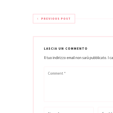
anche a una tavola rotonda
lezioni apert
sull’“Evoluzione della viticoltura e
più giovani.
conseguenze sulle…
Onav Junior
PREVIOUS POST
LASCIA UN COMMENTO
Il tuo indirizzo email non sarà pubblicato.
I c