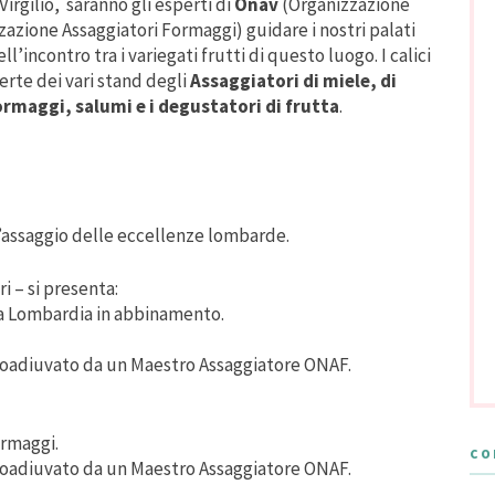
rgilio, saranno gli esperti di
Onav
(Organizzazione
azione Assaggiatori Formaggi) guidare i nostri palati
l’incontro tra i variegati frutti di questo luogo. I calici
erte dei vari stand degli
Assaggiatori di miele, di
ormaggi, salumi e i degustatori di frutta
.
’assaggio delle eccellenze lombarde.
ri – si presenta:
lla Lombardia in abbinamento.
 coadiuvato da un Maestro Assaggiatore ONAF.
rmaggi.
CO
 coadiuvato da un Maestro Assaggiatore ONAF.