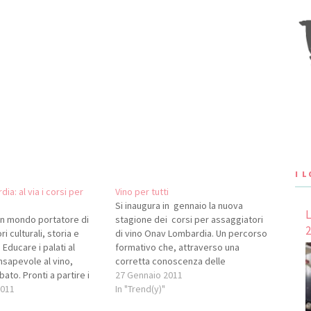
I 
a: al via i corsi per
Vino per tutti
Si inaugura in gennaio la nuova
L
n mondo portatore di
stagione dei corsi per assaggiatori
2
ri culturali, storia e
di vino Onav Lombardia. Un percorso
. Educare i palati al
formativo che, attraverso una
sapevole al vino,
corretta conoscenza delle
bato. Pronti a partire i
numerosissime peculiarità del vino e
27 Gennaio 2011
asionati di vino
2011
a un approccio professionale alla
In "Trend(y)"
da ONAV Lombardia. 18
tecnica della degustazione, porterà