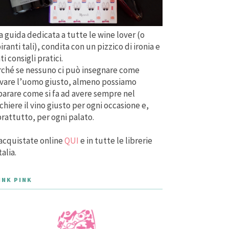
 guida dedicata a tutte le wine lover (o
iranti tali), condita con un pizzico di ironia e
ti consigli pratici.
ché se nessuno ci può insegnare come
vare l’uomo giusto, almeno possiamo
arare come si fa ad avere sempre nel
chiere il vino giusto per ogni occasione e,
rattutto, per ogni palato.
acquistate online
QUI
e in tutte le librerie
talia.
INK PINK