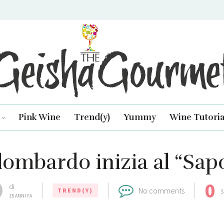
isha Gourmet
Pink Wine
Trend(y)
Yummy
Wine Tutoria
 lombardo inizia al “Sapo
0
di
No comments
s
TREND(Y)
15 ANNI FA