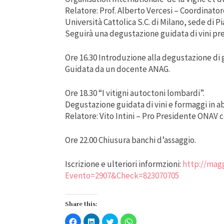
Relatore: Prof. Alberto Vercesi – Coordinatore
Università Cattolica S.C. di Milano, sede di P
Seguirà una degustazione guidata di vini pre
Ore 16.30 Introduzione alla degustazione di 
Guidata da un docente ANAG.
Ore 18.30 “I vitigni autoctoni lombardi”.
Degustazione guidata di vini e formaggi in 
Relatore: Vito Intini – Pro Presidente ONAV
Ore 22.00 Chiusura banchi d’assaggio.
Iscrizione e ulteriori informzioni:
http://mag
Evento=2907&Check=823070705
Share this:
Fai
Fai
Fai
Fai