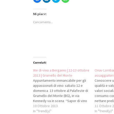
clic
clic
clic
clic
per
qui
qui
per
condividere
per
per
condividere
su
condividere
condividere
su
Facebook
su
su
WhatsApp
Mi piace:
(Si
LinkedIn
Twitter
(Si
apre
(Si
(Si
apre
Caricamento...
in
apre
apre
in
una
in
in
una
nuova
una
una
nuova
finestra)
nuova
nuova
finestra)
finestra)
finestra)
Correlati
We di-vino a Bergamo | 12-13 ottobre
Onav Lombardi
2013 | Grumello del Monte
assaggiatori
Appuntamento immancabile per gli
Conoscere u
appassionati di vino: sabato 12 e
qualità e valo
domenica 13 ottobre al Palafeste di
valori sociali
Grumello del Monte (BG), in via
consumo con
Kennedy va in scena “Sapor di vino
nettare preli
di Lombardia”. Grazie a questo
10 Ottobre 2013
corsi per app
11 Ottobre 
evento Onav Lombardia darà spazio
In "Trend(y)"
organizzati 
In "Trend(y)"