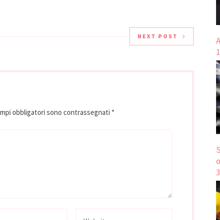
e a tutti sopratutto ai
gli aspiranti assaggiatori a riscoprire
 La sezione speciale
il “calore” e il piacere della sana…
,…
NEXT POST
A
1
ampi obbligatori sono contrassegnati
*
S
o
3