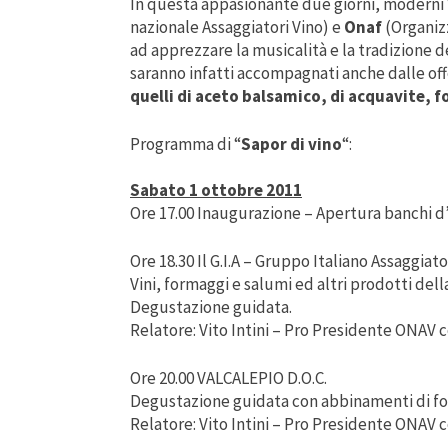
In questa appasionante due giorni, moderni Vi
nazionale Assaggiatori Vino) e
Onaf
(Organizz
ad apprezzare la musicalità e la tradizione del
saranno infatti accompagnati anche dalle off
quelli di aceto balsamico, di acquavite, f
Programma di “
Sapor di vino
“:
Sabato 1 ottobre 2011
Ore 17.00 Inaugurazione – Apertura banchi d
Ore 18.30 Il G.I.A – Gruppo Italiano Assaggiato
Vini, formaggi e salumi ed altri prodotti de
Degustazione guidata.
Relatore: Vito Intini – Pro Presidente ONAV
Ore 20.00 VALCALEPIO D.O.C.
Degustazione guidata con abbinamenti di fo
Relatore: Vito Intini – Pro Presidente ONAV