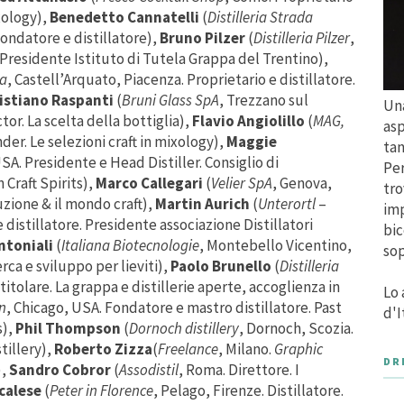
ixology),
Benedetto Cannatelli
(
Distilleria Strada
fondatore e distillatore),
Bruno Pilzer
(
Distilleria Pilzer
,
. Presidente Istituto di Tutela Grappa del Trentino),
na
, Castell’Arquato, Piacenza. Proprietario e distillatore.
istiano Raspanti
(
Bruni Glass SpA
, Trezzano sul
Una
or. La scelta della bottiglia),
Flavio Angiolillo
(
MAG,
asp
er. Le selezioni craft in mixology),
Maggie
tan
SA. Presidente e Head Distiller. Consiglio di
Per
Craft Spirits),
Marco Callegari
(
Velier SpA
, Genova,
tro
zione & il mondo craft),
Martin Aurich
(
Unterortl
–
imp
 distillatore. Presidente associazione Distillatori
bic
ntoniali
(
Italiana Biotecnologie
, Montebello Vicentino,
sop
rca e sviluppo per lieviti),
Paolo Brunello
(
Distilleria
itolare. La grappa e distillerie aperte, accoglienza in
Lo 
n
, Chicago, USA. Fondatore e mastro distillatore. Past
d'I
s),
Phil Thompson
(
Dornoch distillery
, Dornoch, Scozia.
tillery),
Roberto Zizza
(
Freelance
, Milano.
Graphic
DR
),
Sandro Cobror
(
Assodistil
, Roma. Direttore. I
calese
(
Peter in Florence
, Pelago, Firenze. Distillatore.