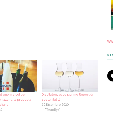
www
ST
l vino in alcol per
Distillatori, ecco il primo Report di
enizzanti: la proposta
sostenibilità
aliane
12 Dicembre 2020
20
In "Trend(y)"