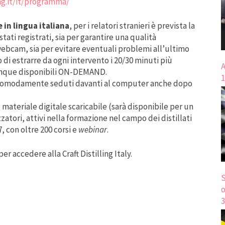
ing.it/it/programma/
in lingua italiana
, per i relatori stranieri è prevista la
tati registrati, sia per garantire una qualità
webcam, sia per evitare eventuali problemi all’ultimo
di estrarre da ogni intervento i 20/30 minuti più
A
omunque disponibili ON-DEMAND.
1
ti comodamente seduti davanti al computer anche dopo
 materiale digitale scaricabile (sarà disponibile per un
zatori, attivi nella formazione nel campo dei distillati
, con oltre 200 corsi e
webinar
.
 per accedere alla Craft Distilling Italy.
S
o
3