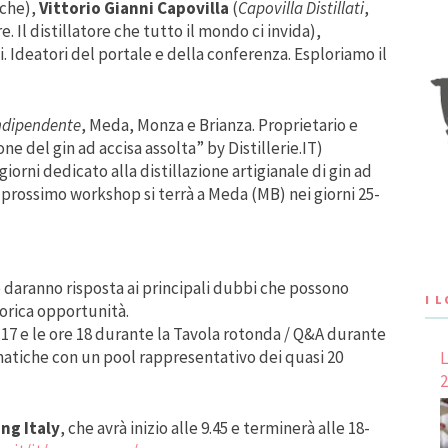
iche),
Vittorio Gianni Capovilla
(
Capovilla Distillati
,
. Il distillatore che tutto il mondo ci invida),
i. Ideatori del portale e della conferenza. Esploriamo il
Indipendente
, Meda, Monza e Brianza. Proprietario e
ne del gin ad accisa assolta” by Distillerie.IT)
iorni dedicato alla distillazione artigianale di gin ad
 Il prossimo workshop si terrà a Meda (MB) nei giorni 25-
he daranno risposta ai principali dubbi che possono
I 
torica opportunità.
e 17 e le ore 18 durante la Tavola rotonda / Q&A durante
ematiche con un pool rappresentativo dei quasi 20
L
2
ng Italy
, che avrà inizio alle 9.45 e terminerà alle 18-