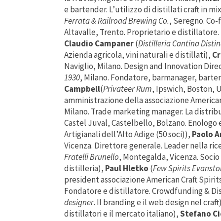
e bartender. L’utilizzo di distillati craft in m
Ferrata & Railroad Brewing Co.
, Seregno. Co-
Altavalle, Trento. Proprietario e distillatore
Claudio Campaner
(
Distilleria Cantina Disti
Azienda agricola, vini naturali e distillati),
Cr
Naviglio, Milano. Design and Innovation Direct
1930
, Milano. Fondatore, barmanager, bartend
Campbell
(
Privateer Rum
, Ipswich, Boston, U
amministrazione della associazione American 
Milano. Trade marketing manager. La distribu
Castel Juval, Castelbello, Bolzano. Enologo e
Artigianali dell’Alto Adige (50 soci)),
Paolo A
Vicenza. Direttore generale. Leader nella rice
Fratelli Brunello
, Montegalda, Vicenza. Socio t
distilleria),
Paul Hletko
(
Few Spirits Evansto
president associazione American Craft Spirit
Fondatore e distillatore. Crowdfunding & Dis
designer
. Il branding e il web design nel craft
distillatori e il mercato italiano),
Stefano Ci