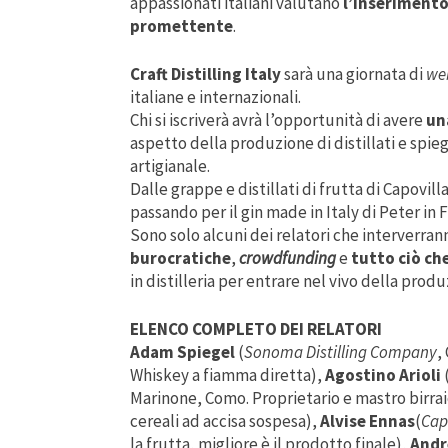
appassionati italiani valutano
l’inserimento
promettente
.
Craft Distilling Italy
sarà una giornata di
we
italiane e internazionali.
Chi si iscriverà avrà l’opportunità di avere
un
aspetto della produzione di distillati e spie
artigianale.
Dalle grappe e distillati di frutta di Capovill
passando per il gin made in Italy di Peter in 
Sono solo alcuni dei relatori che interverra
burocratiche
,
crowdfunding
e
tutto ciò ch
in distilleria per entrare nel vivo della produ
ELENCO COMPLETO DEI RELATORI
Adam Spiegel
(
Sonoma Distilling Company
,
Whiskey a fiamma diretta),
Agostino Arioli
Marinone, Como. Proprietario e mastro birraio.
cereali ad accisa sospesa),
Alvise Ennas
(
Capo
la frutta, migliore è il prodotto finale),
Andr