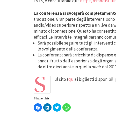
18.15, è consultabile qui:
https://craftdistill
La conferenza si svolgerà completamente 
traduzione. Gran parte degli interventi sono s
audio/video superiore rispetto a un live da 
minuto di connessione. Questo ha consentito 
efficaci. Le interviste integrali saranno c
Sarà possibile seguire tutti gli interven
lo svolgimento della conferenza.
La conferenza sarà arricchita da dispense e
anno), frutto dell’esperienza degli organiz
da oltre dieci anni e in quella
onair
dal 2017
S
ul sito (
qui
) i biglietti disponibili
Share this:
Fai
Fai
Fai
Fai
clic
clic
clic
clic
per
qui
qui
per
condividere
per
per
condividere