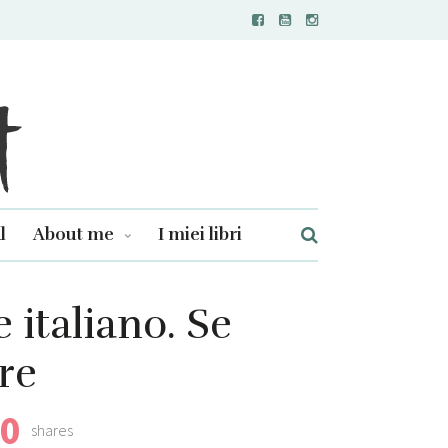
l
About me
I miei libri
 italiano. Se
bre
0
shares