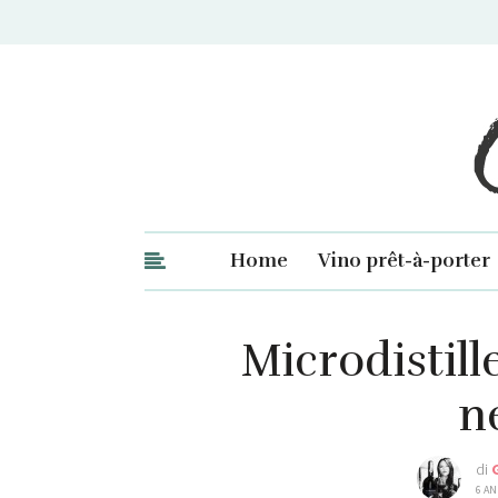
Ge
Home
Vino prêt-à-porter
Microdistill
ne
di
6 AN