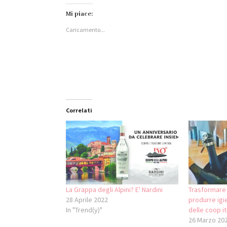
su
condividere
condividere
su
Facebook
su
su
WhatsApp
Mi piace:
(Si
LinkedIn
Twitter
(Si
apre
(Si
(Si
apre
Caricamento...
in
apre
apre
in
una
in
in
una
nuova
una
una
nuova
finestra)
nuova
nuova
finestra)
finestra)
finestra)
Correlati
La Grappa degli Alpini? E' Nardini
Trasformare i
28 Aprile 2022
produrre igi
In "Trend(y)"
delle coop it
26 Marzo 20