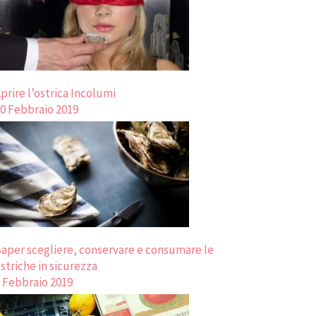
prire l’ostrica Incolumi
0 Febbraio 2019
aper scegliere, conservare e consumare le
striche in sicurezza
 Febbraio 2019