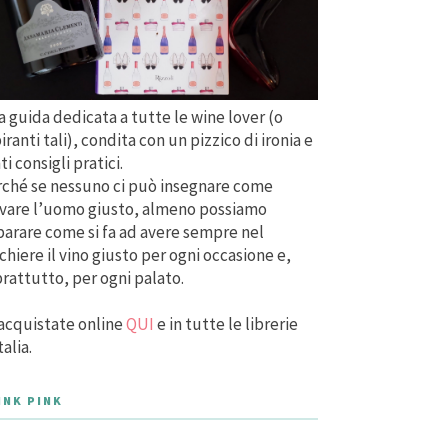
 guida dedicata a tutte le wine lover (o
iranti tali), condita con un pizzico di ironia e
ti consigli pratici.
ché se nessuno ci può insegnare come
vare l’uomo giusto, almeno possiamo
arare come si fa ad avere sempre nel
chiere il vino giusto per ogni occasione e,
rattutto, per ogni palato.
acquistate online
QUI
e in tutte le librerie
talia.
INK PINK