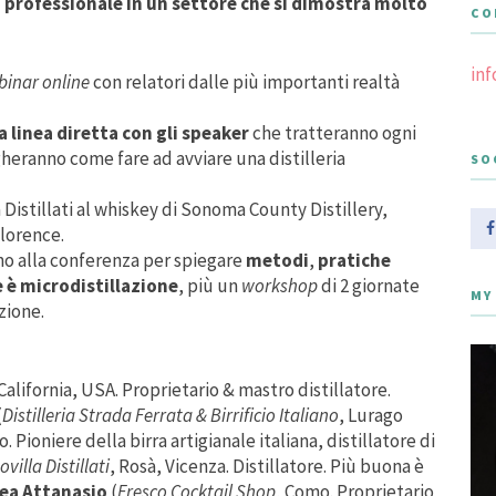
 professionale in un settore che si dimostra molto
CO
in
binar online
con relatori dalle più importanti realtà
a linea diretta con gli speaker
che tratteranno ogni
gheranno come fare ad avviare una distilleria
SO
a Distillati al whiskey di Sonoma County Distillery,
Florence.
nno alla conferenza per spiegare
metodi
,
pratiche
e è microdistillazione
, più un
workshop
di 2 giornate
MY
zione.
 California, USA. Proprietario & mastro distillatore.
(
Distilleria Strada Ferrata & Birrificio Italiano
, Lurago
 Pioniere della birra artigianale italiana, distillatore di
villa Distillati
, Rosà, Vicenza. Distillatore. Più buona è
ea Attanasio
(
Fresco Cocktail Shop
, Como. Proprietario