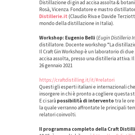
Distillazione di gin ad accisa assolta & botan
Rosà, Vicenza. Fondatore e mastro distillatore
Distillerie.it
(Claudio Riva e Davide Terziott
mondo della distillazione in Italia).
Workshop: Eugenio Belli
(
Eugin Distilleria 
distillatore. Docente workshop “La distillazio
Il Craft Gin Workshop è un laboratorio di due g
accisa assolta, presso una distilleria attiva.
26 gennaio 2021
https://craftdistilling.it/it/#relatori
Questi gli esperti italiani e internazionali c
insorgere in chi è pronto a cogliere questa s
E ci sarà
possibilità di intervento
tra le or
la quale verranno affrontate le principali t
relatori coinvolti.
Il programma completo della Craft Distilli