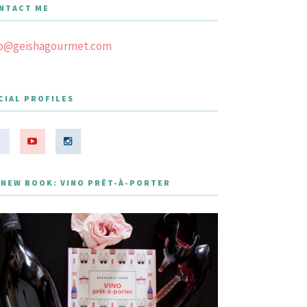
NTACT ME
fo@geishagourmet.com
CIAL PROFILES
 NEW BOOK: VINO PRÊT-À-PORTER