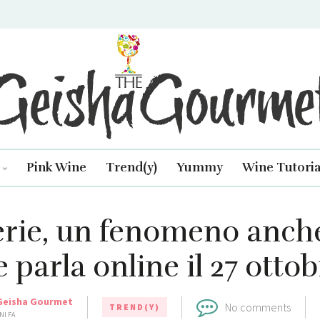
isha Gourmet
Pink Wine
Trend(y)
Yummy
Wine Tutoria
erie, un fenomeno anche
 parla online il 27 otto
Geisha Gourmet
No comments
TREND(Y)
NI FA