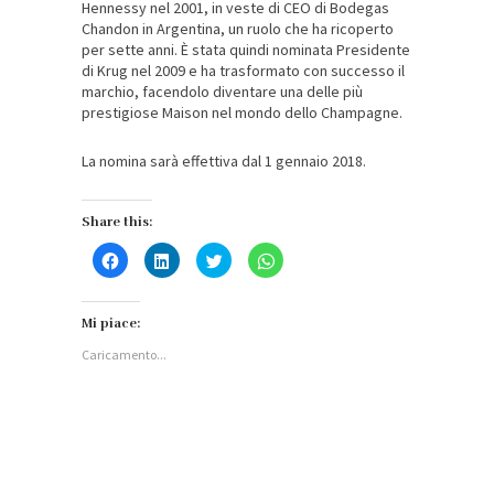
Hennessy nel 2001, in veste di CEO di Bodegas
Chandon in Argentina, un ruolo che ha ricoperto
per sette anni. È stata quindi nominata Presidente
di Krug nel 2009 e ha trasformato con successo il
marchio, facendolo diventare una delle più
prestigiose Maison nel mondo dello Champagne.
La nomina sarà effettiva dal 1 gennaio 2018.
Share this:
Fai
Fai
Fai
Fai
clic
clic
clic
clic
per
qui
qui
per
condividere
per
per
condividere
su
condividere
condividere
su
Facebook
su
su
WhatsApp
Mi piace:
(Si
LinkedIn
Twitter
(Si
apre
(Si
(Si
apre
Caricamento...
in
apre
apre
in
una
in
in
una
nuova
una
una
nuova
finestra)
nuova
nuova
finestra)
finestra)
finestra)