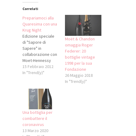
Correlati
Prepariamoci alla
Quaresima con una
Krug Night
Edizione speciale
Moët & Chandon
di "Sapore di
omaggia Roger
Sapere" in
Federer: 20
collaborazione con
bottiglie vintage
Moet-Hennessy
1998 per la sua
Italia, martedì 21
15 Febbraio 2012
Fondazione
febbraio 2012.
In "Trend(y)"
26 Maggio 2018
L'appuntamento
In "Trend(y)"
culturale del Gallo
Cedrone di
Madonna di
Campiglio (TN), sarà
un'occasione
Una bottiglia per
esclusiva e
combattere il
imperdibile
coronavirus
per degustare uno
13 Marzo 2020
tra i più blasonati