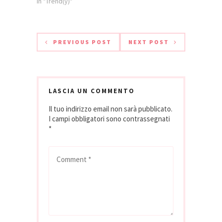
In "Trend(y)"
champagne del
mondo: alle 20 la
sommelier Michela Cimatoribus, wine
expert della
PREVIOUS POST
NEXT POST
maison Krug,
guiderà una
spettacolare degustazione
di Krug. Pronti per
l'elenco? Eccolo:
LASCIA UN COMMENTO
Krug Vintage 1998…
Il tuo indirizzo email non sarà pubblicato.
I campi obbligatori sono contrassegnati
*