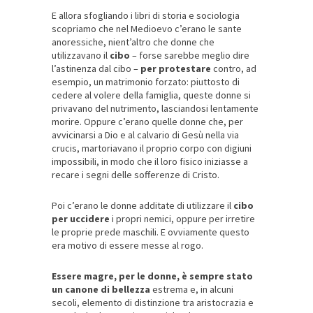
E allora sfogliando i libri di storia e sociologia
scopriamo che nel Medioevo c’erano le sante
anoressiche, nient’altro che donne che
utilizzavano il
cibo
– forse sarebbe meglio dire
l’astinenza dal cibo –
per protestare
contro, ad
esempio, un matrimonio forzato: piuttosto di
cedere al volere della famiglia, queste donne si
privavano del nutrimento, lasciandosi lentamente
morire. Oppure c’erano quelle donne che, per
avvicinarsi a Dio e al calvario di Gesù nella via
crucis, martoriavano il proprio corpo con digiuni
impossibili, in modo che il loro fisico iniziasse a
recare i segni delle sofferenze di Cristo.
Poi c’erano le donne additate di utilizzare il
cibo
per uccidere
i propri nemici, oppure per irretire
le proprie prede maschili. E ovviamente questo
era motivo di essere messe al rogo.
Essere magre, per le donne, è sempre stato
un canone di bellezza
estrema e, in alcuni
secoli, elemento di distinzione tra aristocrazia e