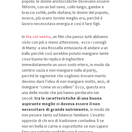
popolo: le donne aristocratiche dovevano essere
filiformi, con un bel seno, collo lungo, gambe e
braccia sottili, pelle diafana; le donne del popolo,
invece, più erano tornite meglio era, perché il
lavoro necessitava energia e così il fare figli.
In
Via col vento
, un film che penso tutti abbiamo
visto con più o meno attenzione, ecco i consigli
di Mamy: a una Rossella entusiasta di andare a un
ballo perché così avrebbe potuto mangiare tante
cose buone lei replica di inghiottire
immediatamente un uovo sodo intero, in modo da
sentirsi sazia e non mangiare nulla al party,
perché le signorine che vogliono trovare marito
devono dare l’idea di non mangiare molto, anzi, di
mangiare “come un uccellino”. Ecco, questa era
una delle mode che più hanno perdurato nei
secoli:
tra le caratteristiche di una buona
aspirante moglie ci doveva essere il non
necessitare di grande nutrimento
, in modo da
non pesare tanto sul bilancio familiare. L’esatto
opposto di chi era di tradizione contadina: lì se
non eri bella in carne e soprattutto se non sapevi
fare una polenta perfetta non ti sposava