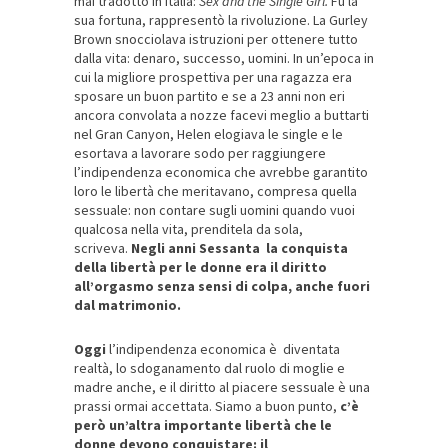
mai tradotto in Italia:
Sex and the Single Girl.
Fu la
sua fortuna, rappresentò la rivoluzione. La Gurley
Brown snocciolava istruzioni per ottenere tutto
dalla vita: denaro, successo, uomini. In un’epoca in
cui la migliore prospettiva per una ragazza era
sposare un buon partito e se a 23 anni non eri
ancora convolata a nozze facevi meglio a buttarti
nel Gran Canyon, Helen elogiava le single e le
esortava a lavorare sodo per raggiungere
l’indipendenza economica che avrebbe garantito
loro le libertà che meritavano, compresa quella
sessuale: non contare sugli uomini quando vuoi
qualcosa nella vita, prenditela da sola,
scriveva.
Negli anni Sessanta la conquista
della libertà per le donne era il diritto
all’orgasmo senza sensi di colpa, anche fuori
dal matrimonio.
Oggi
l’indipendenza economica è diventata
realtà, lo sdoganamento dal ruolo di moglie e
madre anche, e il diritto al piacere sessuale è una
prassi ormai accettata. Siamo a buon punto,
c’è
però un’altra importante libertà che le
donne devono conquistare: il