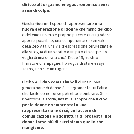
diritto all’orgasmo enogastronomico senza
sensi di colpa.
Geisha Gourmet spera di rappresentare
una
nuova generazione di donne
che fanno del cibo
e del vino un vero e proprio piacere di cui godere
appena possibile, una componente essenziale
della loro vita, una via d’espressione privilegiata e
alla stregua di un vestito o un paio di scarpe: ho
voglia di una serata chic? Tacco 15, vestito
firmato e champagne. Ho voglia di stare easy?
Jeans, t-shirt e un Lugana.
Il cibo e il vino come simboli
di una nuova
generazione di donne è un argomento tutt’altro
che facile come forse potrebbe sembrare. Se si
ripercorre la storia, infatti, si scopre che
il cibo
per le donne è sempre stato una
rappresentazione di sé, un fattore di
comunicazione e addirittura di protesta.
Noi
donne forse più di tutti siamo quello che
mangiamo.