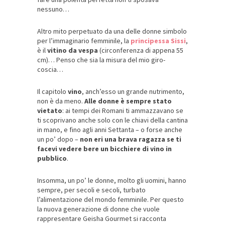
nessuno…
Altro mito perpetuato da una delle donne simbolo
per l’immaginario femminile, la
principessa Sissi
,
è il
vitino da vespa
(circonferenza di appena 55
cm)… Penso che sia la misura del mio giro-
coscia…
Il capitolo
vino
, anch’esso un grande nutrimento,
non è da meno.
Alle donne è sempre stato
vietato
: ai tempi dei Romani ti ammazzavano se
ti scoprivano anche solo con le chiavi della cantina
in mano, e fino agli anni Settanta – o forse anche
un po’ dopo –
non eri una brava ragazza se ti
facevi vedere bere un bicchiere di vino in
pubblico
.
Insomma, un po’ le donne, molto gli uomini, hanno
sempre, per secoli e secoli, turbato
l’alimentazione del mondo femminile. Per questo
la nuova generazione di donne che vuole
rappresentare Geisha Gourmet si racconta