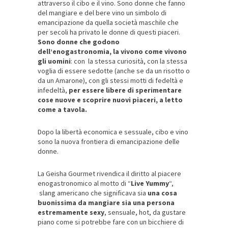
attraverso il cibo e il vino. Sono donne che fanno
del mangiare e del bere vino un simbolo di
emancipazione da quella società maschile che
per secoli ha privato le donne di questi piaceri.
Sono donne che godono
dell’enogastronomia, la vivono come vivono
gli uomini
: con la stessa curiosità, con la stessa
voglia di essere sedotte (anche se da un risotto o
da un Amarone), con gli stessi motti di fedeltà e
infedeltà,
per essere libere di sperimentare
cose nuove e scoprire nuovi piaceri, a letto
come a tavola.
Dopo la libertà economica e sessuale, cibo e vino
sono la nuova frontiera di emancipazione delle
donne.
La Geisha Gourmet rivendica il diritto al piacere
enogastronomico al motto di “
Live Yummy
“,
slang americano che significava sia
una cosa
buonissima da mangiare sia una persona
estremamente sexy
, sensuale, hot, da gustare
piano come si potrebbe fare con un bicchiere di