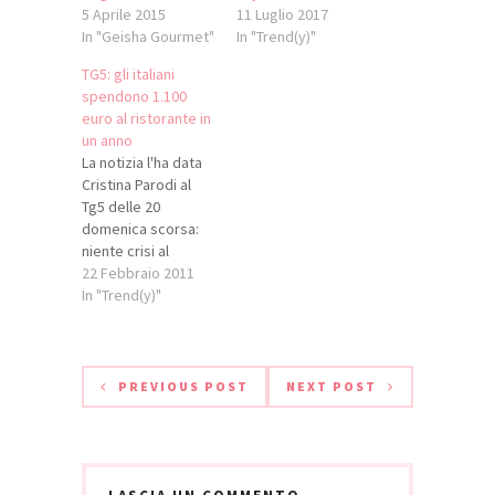
5 Aprile 2015
11 Luglio 2017
In "Geisha Gourmet"
In "Trend(y)"
TG5: gli italiani
spendono 1.100
euro al ristorante in
un anno
La notizia l'ha data
Cristina Parodi al
Tg5 delle 20
domenica scorsa:
niente crisi al
ristorante per gli
22 Febbraio 2011
italiani, che
In "Trend(y)"
spendono a testa
ben 1.100 euro
all'anno per cenare
fuori casa, una
PREVIOUS POST
NEXT POST
spesa pro capite
più alta del resto
d'Europa. Poi la
Parodi lancia il
servizio e già più