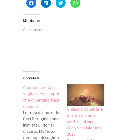
Fai
Fai
Fai
Fai
clic
clic
clic
clic
per
qui
qui
per
condividere
per
per
condividere
su
condividere
condividere
su
Facebook
su
su
WhatsApp
Mi piace:
(Si
LinkedIn
Twitter
(Si
apre
(Si
(Si
apre
Caricamento...
in
apre
apre
in
una
in
in
una
nuova
una
una
nuova
finestra)
nuova
nuova
finestra)
finestra)
finestra)
Correlati
Cupido diventa di
sughero con i tappi
che diventano frasi
d'amore
Ghiaccio bollente e
Le frasi d'amore dei
lettere d'amore
Baci Perugina sono
scritte col vino.
inimitabili. Non si
Ecco San Valentino
discute. Ma l'idea
2015
dei tappi di sughero