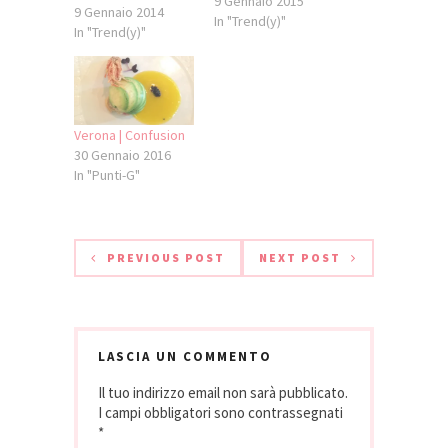
9 Gennaio 2015
del vino impressi di
9 Gennaio 2014
In "Trend(y)"
parole romantiche
In "Trend(y)"
rischia di diventare
un tormentone
come i bigliettini da
leggere prima di
addentare il
Verona | Confusion
famoso
30 Gennaio 2016
cioccolatino
In "Punti-G"
inventato da Luisa
Spagnoli (sì,
proprio lei, la
stilista). A
PREVIOUS POST
NEXT POST
lanciare…
LASCIA UN COMMENTO
Il tuo indirizzo email non sarà pubblicato.
I campi obbligatori sono contrassegnati
*