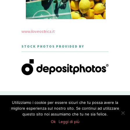
www.iloveostrica.it
STOCK PHOTOS PROVIDED BY
CREATED WITH LOVE BY GEISHA
Utilizziamo i cookie per essere sicuri che tu possa avere la
GOURMET - THEME DESIGNED BY
MERIDIANTHEMES
migliore esperienza sul nostro sito. Se continui ad utilizzare
questo sito noi assumiamo che tu ne sia felice.
PRIVACY POLICY
0
shares
Ok
Leggi di più
WordPress Appliance
- Powered by
TurnKey Linux