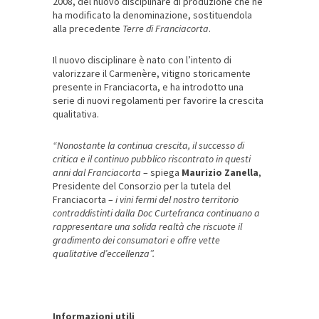
2008, del nuovo disciplinare di produzione che ne
ha modificato la denominazione, sostituendola
alla precedente
Terre di Franciacorta
.
Il nuovo disciplinare è nato con l’intento di
valorizzare il Carmenère, vitigno storicamente
presente in Franciacorta, e ha introdotto una
serie di nuovi regolamenti per favorire la crescita
qualitativa.
“Nonostante la continua crescita, il successo di
critica e il continuo pubblico riscontrato in questi
anni dal Franciacorta
– spiega
Maurizio Zanella
,
Presidente del Consorzio per la tutela del
Franciacorta –
i vini fermi del nostro territorio
contraddistinti dalla Doc Curtefranca continuano a
rappresentare una solida realtà che riscuote il
gradimento dei consumatori e offre vette
qualitative d’eccellenza”.
Informazioni utili