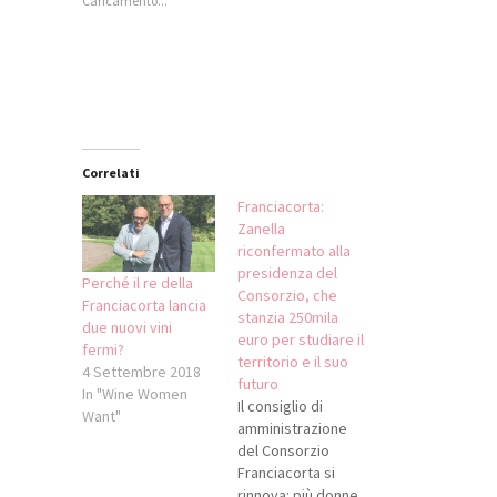
Caricamento...
in
apre
apre
in
una
in
in
una
nuova
una
una
nuova
finestra)
nuova
nuova
finestra)
finestra)
finestra)
Correlati
Franciacorta:
Zanella
riconfermato alla
presidenza del
Perché il re della
Consorzio, che
Franciacorta lancia
stanzia 250mila
due nuovi vini
euro per studiare il
fermi?
territorio e il suo
4 Settembre 2018
futuro
In "Wine Women
Il consiglio di
Want"
amministrazione
del Consorzio
Franciacorta si
rinnova: più donne,