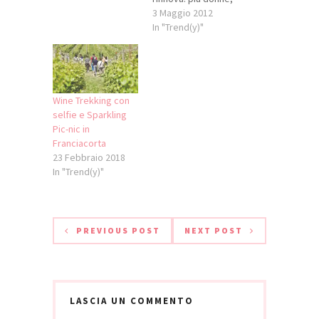
che da 4 passano a
3 Maggio 2012
7, e più giovani, da
In "Trend(y)"
4 a 8. Riconfermati
Maurizio Zanella
presidente, Silvano
Brescianini e
Maddalena Bersi
Wine Trekking con
Serlini
selfie e Sparkling
vicepresidenti. Un
Pic-nic in
grande risultato,
Franciacorta
soprattutto alla
23 Febbraio 2018
luce delle proposte
In "Trend(y)"
molto restrittive
avanzate per il
miglioramento
del…
PREVIOUS POST
NEXT POST
LASCIA UN COMMENTO