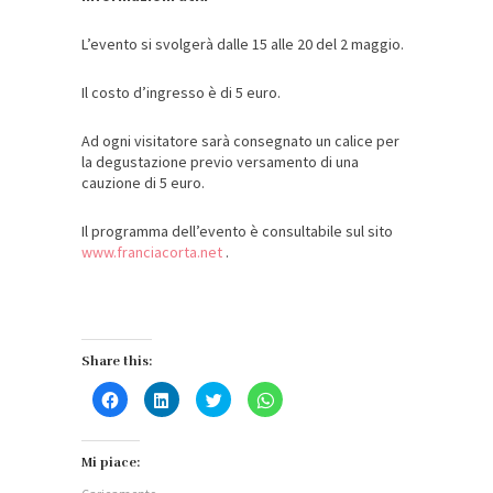
L’evento si svolgerà dalle 15 alle 20 del 2 maggio.
Il costo d’ingresso è di 5 euro.
Ad ogni visitatore sarà consegnato un calice per
la degustazione previo versamento di una
cauzione di 5 euro.
Il programma dell’evento è consultabile sul sito
www.franciacorta.net
.
Share this:
Fai
Fai
Fai
Fai
clic
clic
clic
clic
per
qui
qui
per
condividere
per
per
condividere
su
condividere
condividere
su
Facebook
su
su
WhatsApp
Mi piace:
(Si
LinkedIn
Twitter
(Si
apre
(Si
(Si
apre