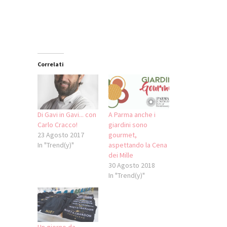
nuova
una
una
nuova
finestra)
nuova
nuova
finestra)
finestra)
finestra)
Correlati
Di Gavi in Gavi... con
A Parma anche i
Carlo Cracco!
giardini sono
23 Agosto 2017
gourmet,
In "Trend(y)"
aspettando la Cena
dei Mille
30 Agosto 2018
In "Trend(y)"