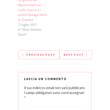
Un giorno da
Masterchef con
Carlo Cracco e i
Grand Vintage Moët
& Chandon
7 Luglio 2017
In "Wine Women
Want"
PREVIOUS POST
NEXT POST
LASCIA UN COMMENTO
Il tuo indirizzo email non sarà pubblicato.
I campi obbligatori sono contrassegnati
*