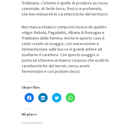
Trebbiano. L’intento è quello di produrre un rosso
conviviale, di facile beva, fresco e profumato,
che ben interpreti le caratteristiche del territorio.
Non manca il bianco composto invece da quattro
vitigni: Rebola, Pagadebit, Albana di Romagna e
Trebbiano della fiamma. Anche in questo caso è
stato creato un uvaggio, con macerazione e
fermentazione sulle bucce in grandi anfore ad
esaltarne il carattere. Con questo uvaggio si
punta ad ottenere un bianco corposo che esalti le
caratteristiche del terroir, senza aromi
fermentativi e con profumi decisi.
Share this:
Fai
Fai
Fai
Fai
clic
clic
clic
clic
per
qui
qui
per
condividere
per
per
condividere
su
condividere
condividere
su
Facebook
su
su
WhatsApp
Mi piace:
(Si
LinkedIn
Twitter
(Si
apre
(Si
(Si
apre
Caricamento...
in
apre
apre
in
una
in
in
una