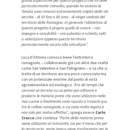
grandi aspettative per questo progetto che mi vede
particolarmente coinvolto, quando ho visitato la
Tenuta sono rimasto estremamente colpito dalle viti
vecchie – di 50 fino a 80 anni – di vitigni simbolo del
territorio della Romagna. In generale l’obbiettivo di
questo progetto è proprio quello di creare – con
impegno e sensibilità – vini autentici e schietti, volti
a valorizzare appieno questo territorio
particolarmente vocato alla viticultura”.
Luca D’Attoma conosce bene l’entroterra
romagnolo – collaborando già con altre due realtà
come San Valentino e San Patrignano – e sa che si
tratta di un territorio ancora poco conosciuto ma
con un potenziale enorme dal punto di vista
agroalimentare ed enologico.
“Era da tempo che
cercavo un terreno su cui poter poi coltivare e
produrre le materie prime che avrei utilizzato nella
mia cucina e finalmente sono riuscito a trovarlo qui,
tra le colline romagnole, a cui sono molto legato e
non solo per motivi affettivi”
, spiega invece
Carlo
Cracco
che continua
“Parte della materia prima
viene utilizzata al ristorante, sia per il menu che per
la pasticceria, parte invece viene trasformata per la