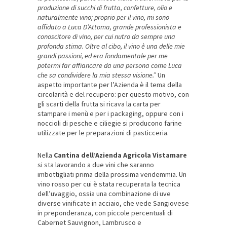
produzione di succhi di frutta, confetture, olio e
naturalmente vino; proprio per il vino, mi sono
affidato a Luca D’Attoma, grande professionista e
conoscitore di vino, per cui nutro da sempre una
profonda stima. Oltre al cibo, il vino è una delle mie
grandi passioni, ed era fondamentale per me
potermi far affiancare da una persona come Luca
che sa condividere la mia stessa visione.”
Un
aspetto importante per l’Azienda è il tema della
circolarità e del recupero: per questo motivo, con
gli scarti della frutta si ricava la carta per
stampare i menù e per i packaging, oppure con i
noccioli di pesche e ciliegie si producono farine
utilizzate per le preparazioni di pasticceria.
Nella
Cantina dell’Azienda Agricola
Vistamare
si sta lavorando a due vini che saranno
imbottigliati prima della prossima vendemmia. Un
vino rosso per cui è stata recuperata la tecnica
dell’uvaggio, ossia una combinazione di uve
diverse vinificate in acciaio, che vede Sangiovese
in preponderanza, con piccole percentuali di
Cabernet Sauvignon, Lambrusco e