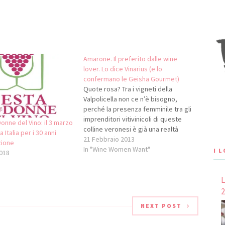
Amarone. Il preferito dalle wine
lover. Lo dice Vinarius (e lo
confermano le Geisha Gourmet)
Quote rosa? Tra i vigneti della
Valpolicella non ce n’è bisogno,
perché la presenza femminile tra gli
imprenditori vitivinicoli di queste
onne del Vino: il 3 marzo
colline veronesi è già una realtà
a Italia per i 30 anni
significativa. Ma non solo. I vini della
21 Febbraio 2013
zione
Valpolicella sono rosa anche nei
In "Wine Women Want"
I 
018
consumi. Da un’indagine realizzata
da Vinarius, l’Associazione delle
L
enoteche italiane, è risultato…
2
NEXT POST