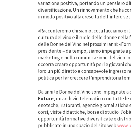
variazione positiva, portando un pensiero dif
diversificazione. Un rinnovamento che ha cont
in modo positivo alla crescita dell’intero set
«Racconteremo chi siamo, cosa facciamo e il
cultura del vino e il ruolo delle donne nella 
delle Donne del Vino nei prossimi anni: «Form
presidente – da tempo, siamo impegnate a pot
marketing e nella comunicazione del vino, m
occorra creare opportunità per le giovani c
loro un più diretto e consapevole ingresso n
politica per far crescere l’imprenditoria fem
Da anni le Donne del Vino sono impegnate a or
Future
, un archivio telematico con tutte le
enoteche, ristoranti, agenzie giornalistiche e
corsi, visite didattiche, borse di studio: l’ob
opportunità formative diversificate e distribu
pubblicate in uno spazio del sito web
www.l