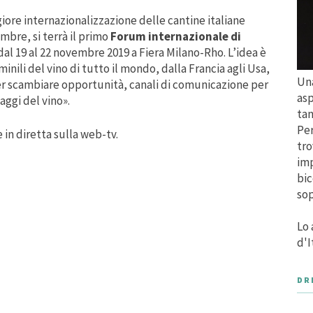
ore internazionalizzazione delle cantine italiane
bre, si terrà il primo
Forum internazionale di
al 19 al 22 novembre 2019 a Fiera Milano-Rho. L’idea è
nili del vino di tutto il mondo, dalla Francia agli Usa,
Una
 per scambiare opportunità, canali di comunicazione per
asp
iaggi del vino».
tan
Per
in diretta sulla web-tv.
tro
imp
bic
sop
Lo 
d'I
DR