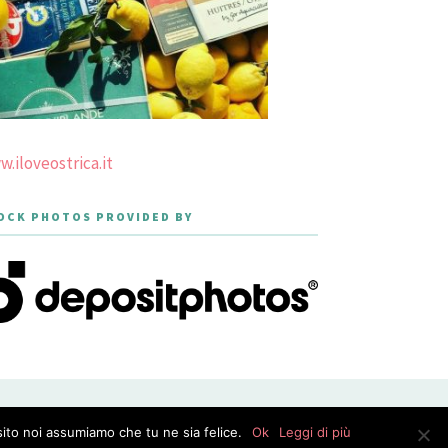
.iloveostrica.it
OCK PHOTOS PROVIDED BY
PRIVACY POLICY
sito noi assumiamo che tu ne sia felice.
Ok
Leggi di più