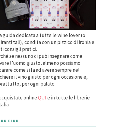
 guida dedicata a tutte le wine lover (o
iranti tali), condita con un pizzico di ironia e
ti consigli pratici.
ché se nessuno ci può insegnare come
vare l’uomo giusto, almeno possiamo
arare come si fa ad avere sempre nel
chiere il vino giusto per ogni occasione e,
rattutto, per ogni palato.
acquistate online
QUI
e in tutte le librerie
talia.
INK PINK