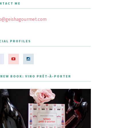
NTACT ME
fo@geishagourmet.com
CIAL PROFILES
 NEW BOOK: VINO PRÊT-À-PORTER