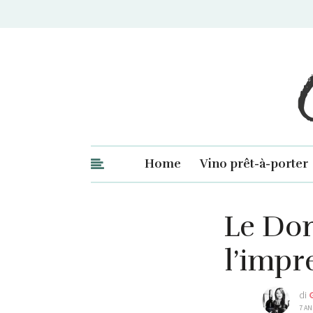
Ge
Home
Vino prêt-à-porter
Le Don
l’impr
di
7 AN