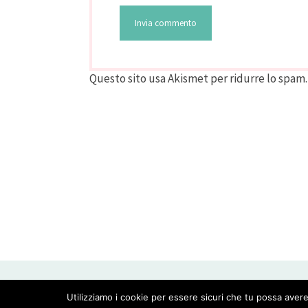
Questo sito usa Akismet per ridurre lo spam
CREATED WITH LOVE BY GEISHA GOURMET -
Utilizziamo i cookie per essere sicuri che tu possa avere