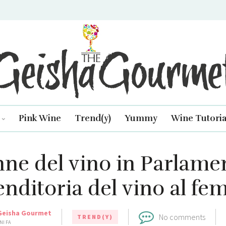
isha Gourmet
Pink Wine
Trend(y)
Yummy
Wine Tutoria
ne del vino in Parlame
enditoria del vino al fe
Geisha Gourmet
No comments
TREND(Y)
NI FA