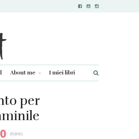
l
About me
I miei libri
nto per
mminile
0
shares