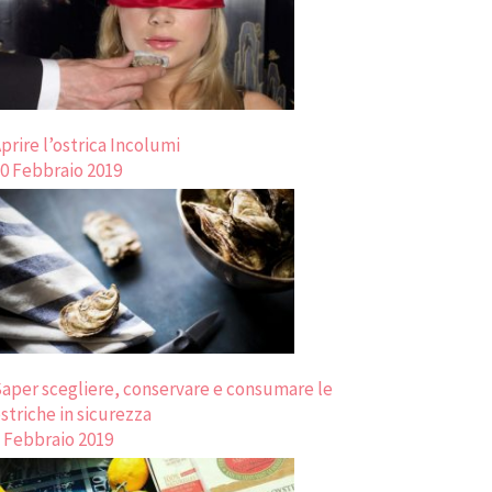
prire l’ostrica Incolumi
0 Febbraio 2019
aper scegliere, conservare e consumare le
striche in sicurezza
 Febbraio 2019