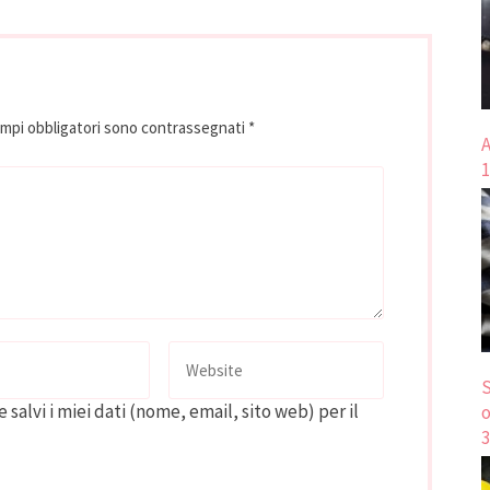
ampi obbligatori sono contrassegnati
*
A
1
S
 salvi i miei dati (nome, email, sito web) per il
o
3