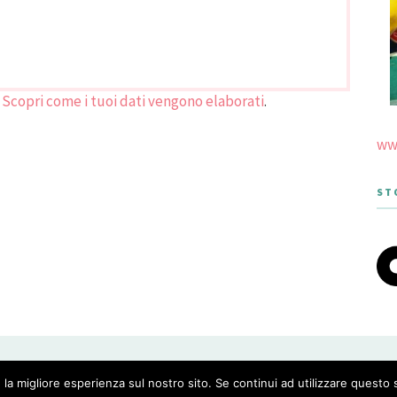
.
Scopri come i tuoi dati vengono elaborati
.
www
ST
 THEME DESIGNED BY MERIDIANTHEMES
 la migliore esperienza sul nostro sito. Se continui ad utilizzare questo 