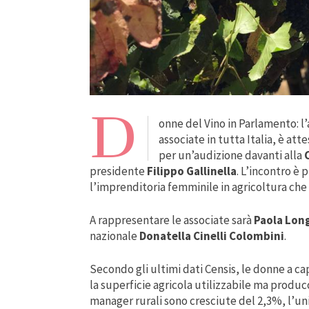
D
onne del Vino in Parlamento: l
associate in tutta Italia, è at
per un’audizione davanti alla
presidente
Filippo Gallinella
. L’incontro è
l’imprenditoria femminile in agricoltura che
A rappresentare le associate sarà
Paola Lon
nazionale
Donatella Cinelli Colombini
.
Secondo gli ultimi dati Censis, le donne a ca
la superficie agricola utilizzabile ma produco
manager rurali sono cresciute del 2,3%, l’