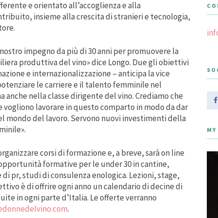
ferente e orientato all’accoglienza e alla
CO
ribuito, insieme alla crescita di stranieri e tecnologia,
tore.
in
 nostro impegno da più di 30 anni per promuovere la
filiera produttiva del vino» dice Longo. Due gli obiettivi
SO
azione e internazionalizzazione – anticipa la vice
enziare le carriere e il talento femminile nel
a anche nella classe dirigente del vino. Crediamo che
he vogliono lavorare in questo comparto in modo da dar
el mondo del lavoro. Servono nuovi investimenti della
minile».
MY
ganizzare corsi di formazione e, a breve, sarà on line
 opportunità formative per le under 30 in cantine,
 di pr, studi di consulenza enologica. Lezioni, stage,
iettivo è di offrire ogni anno un calendario di decine di
ite in ogni parte d’Italia. Le offerte verranno
edonnedelvino.com
.