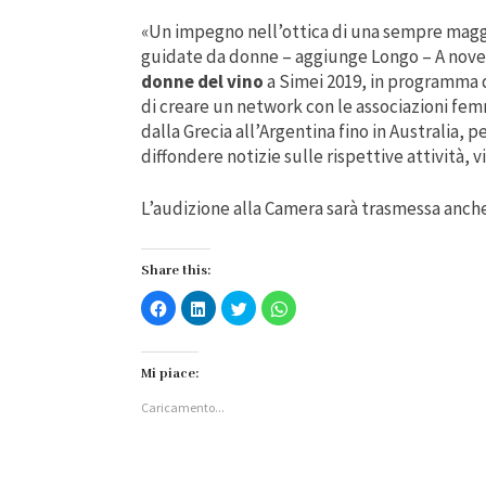
«Un impegno nell’ottica di una sempre maggi
guidate da donne – aggiunge Longo – A novem
donne del vino
a Simei 2019, in programma d
di creare un network con le associazioni femmi
dalla Grecia all’Argentina fino in Australia,
diffondere notizie sulle rispettive attività, v
L’audizione alla Camera sarà trasmessa anche 
Share this:
Fai
Fai
Fai
Fai
clic
clic
clic
clic
per
qui
qui
per
condividere
per
per
condividere
su
condividere
condividere
su
Facebook
su
su
WhatsApp
Mi piace:
(Si
LinkedIn
Twitter
(Si
apre
(Si
(Si
apre
Caricamento...
in
apre
apre
in
una
in
in
una
nuova
una
una
nuova
finestra)
nuova
nuova
finestra)
finestra)
finestra)