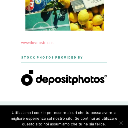
www.iloveostrica.it
STOCK PHOTOS PROVIDED BY
CREATED WITH LOVE BY GEISHA
Utilizziamo i cookie per essere sicuri che tu possa avere la
GOURMET - THEME DESIGNED BY
MERIDIANTHEMES
migliore esperienza sul nostro sito. Se continui ad utilizzare
questo sito noi assumiamo che tu ne sia felice.
PRIVACY POLICY