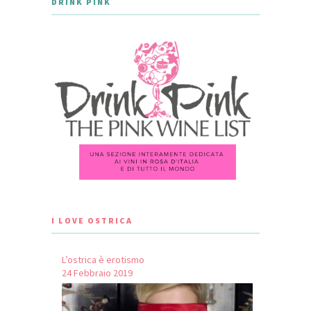
DRINK PINK
I LOVE OSTRICA
L’ostrica è erotismo
24 Febbraio 2019