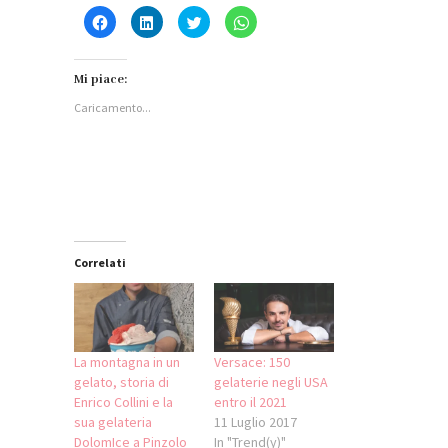
Fai
Fai
Fai
Fai
clic
clic
clic
clic
per
qui
qui
per
condividere
per
per
condividere
su
condividere
condividere
su
Facebook
su
su
WhatsApp
Mi piace:
(Si
LinkedIn
Twitter
(Si
apre
(Si
(Si
apre
Caricamento...
in
apre
apre
in
una
in
in
una
nuova
una
una
nuova
finestra)
nuova
nuova
finestra)
finestra)
finestra)
Correlati
La montagna in un
Versace: 150
gelato, storia di
gelaterie negli USA
Enrico Collini e la
entro il 2021
sua gelateria
11 Luglio 2017
DolomIce a Pinzolo
In "Trend(y)"