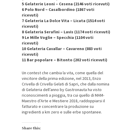
5 Gelaterie Leoni – Cesena (2146 voti ricevuti)
6 Polo Nord – Casalbordino (1867 voti
ricevuti)
7 Gelateria La Dolce Vita – Licata (1514 voti
ricevuti)
8 Gelateria Serafini – Lavis (1174 voti ricevuti)
9 Le Mille Voglie – Specchia (1104 voti
ricevuti)
10 Gelateria Cavallar – Cavareno (883 voti
ricevuti)
11 Bar popolare – Bitonto (202 voti ricevuti)
Un contest che cambia la vita, come quella del
vincitore della prima edizione, nel 2013, Enzo
Crivella di Crivella Gelati di Sapri, che dalla nomina
di Gelateria dell’anno by Gastronauta ha visto
riconoscimenti a pioggia, tra cui quello di MAM-
Maestro d’Arte e Mestiere 2018, raddoppiarsi il
fatturato e concentrare la produzione su
ingredienti a km zero e sulle erbe spontanee.
Share this: