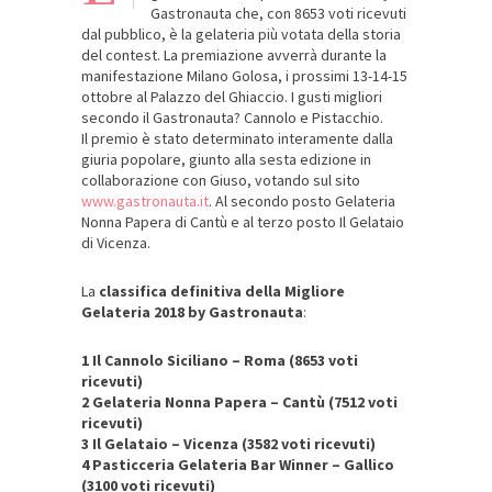
Gastronauta che, con 8653 voti ricevuti
dal pubblico, è la gelateria più votata della storia
del contest. La premiazione avverrà durante la
manifestazione Milano Golosa, i prossimi 13-14-15
ottobre al Palazzo del Ghiaccio. I gusti migliori
secondo il Gastronauta? Cannolo e Pistacchio.
Il premio è stato determinato interamente dalla
giuria popolare, giunto alla sesta edizione in
collaborazione con Giuso, votando sul sito
www.gastronauta.it
. Al secondo posto Gelateria
Nonna Papera di Cantù e al terzo posto Il Gelataio
di Vicenza.
La
classifica definitiva della Migliore
Gelateria 2018 by Gastronauta
:
1 Il Cannolo Siciliano – Roma (8653 voti
ricevuti)
2 Gelateria Nonna Papera – Cantù (7512 voti
ricevuti)
3 Il Gelataio – Vicenza (3582 voti ricevuti)
4 Pasticceria Gelateria Bar Winner – Gallico
(3100 voti ricevuti)