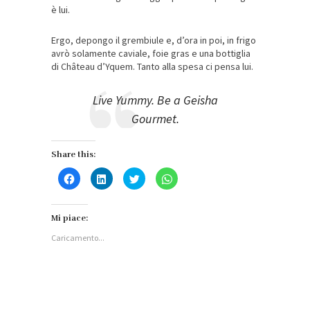
è lui.
Ergo, depongo il grembiule e, d’ora in poi, in frigo
avrò solamente caviale, foie gras e una bottiglia
di Château d’Yquem. Tanto alla spesa ci pensa lui.
Live Yummy. Be a Geisha
Gourmet.
Share this:
Fai
Fai
Fai
Fai
clic
clic
clic
clic
per
qui
qui
per
condividere
per
per
condividere
su
condividere
condividere
su
Facebook
su
su
WhatsApp
Mi piace:
(Si
LinkedIn
Twitter
(Si
apre
(Si
(Si
apre
Caricamento...
in
apre
apre
in
una
in
in
una
nuova
una
una
nuova
finestra)
nuova
nuova
finestra)
finestra)
finestra)