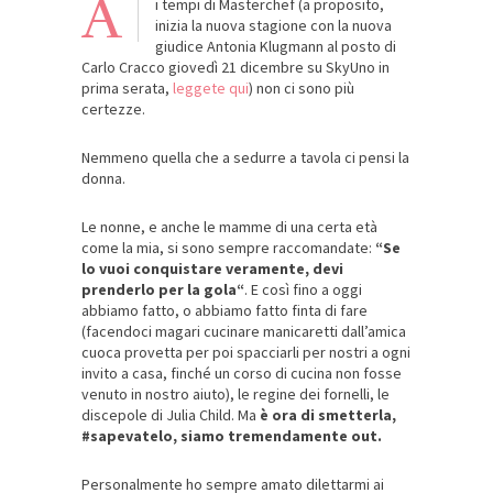
A
i tempi di Masterchef (a proposito,
inizia la nuova stagione con la nuova
giudice Antonia Klugmann al posto di
Carlo Cracco giovedì 21 dicembre su SkyUno in
prima serata,
leggete qui
) non ci sono più
certezze.
Nemmeno quella che a sedurre a tavola ci pensi la
donna.
Le nonne, e anche le mamme di una certa età
come la mia, si sono sempre raccomandate:
“Se
lo vuoi conquistare veramente, devi
prenderlo per la gola“
. E così fino a oggi
abbiamo fatto, o abbiamo fatto finta di fare
(facendoci magari cucinare manicaretti dall’amica
cuoca provetta per poi spacciarli per nostri a ogni
invito a casa, finché un corso di cucina non fosse
venuto in nostro aiuto), le regine dei fornelli, le
discepole di Julia Child. Ma
è ora di smetterla,
#sapevatelo, siamo tremendamente out.
Personalmente ho sempre amato dilettarmi ai