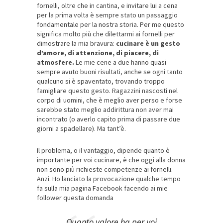
fornelli, oltre che in cantina, e invitare lui a cena
per la prima volta è sempre stato un passaggio
fondamentale per la nostra storia. Per me questo
significa molto più che dilettarmi ai fornelli per
dimostrare la mia bravura:
cucinare è un gesto
d’amore, di attenzione, di piacere, di
atmosfere.
Le mie cene a due hanno quasi
sempre avuto buoni risultati, anche se ogni tanto
qualcuno si è spaventato, trovando troppo
famigliare questo gesto. Ragazzini nascosti nel
corpo di uomini, che è meglio aver perso e forse
sarebbe stato meglio addirittura non aver mai
incontrato (o averlo capito prima di passare due
giorni a spadellare). Ma tant’è.
Il problema, o il vantaggio, dipende quanto è
importante per voi cucinare, è che oggi alla donna
non sono più richieste competenze ai fornelli.
Anzi. Ho lanciato la provocazione qualche tempo
fa sulla mia pagina Facebook facendo ai mie
follower questa domanda
Quanto valore ha per voi