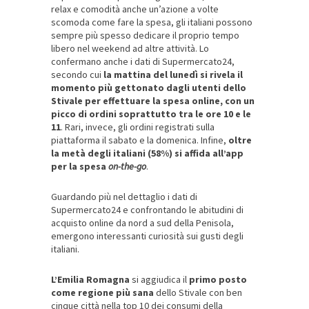
relax e comodità anche un’azione a volte
scomoda come fare la spesa, gli italiani possono
sempre più spesso dedicare il proprio tempo
libero nel weekend ad altre attività. Lo
confermano anche i dati di Supermercato24,
secondo cui
la mattina del lunedì si rivela il
momento più gettonato dagli utenti dello
Stivale per effettuare la spesa online, con un
picco di ordini soprattutto tra le ore 10 e le
11
. Rari, invece, gli ordini registrati sulla
piattaforma il sabato e la domenica. Infine,
oltre
la metà degli italiani (58%) si affida all’app
per la spesa
on-the-go
.
Guardando più nel dettaglio i dati di
Supermercato24 e confrontando le abitudini di
acquisto online da nord a sud della Penisola,
emergono interessanti curiosità sui gusti degli
italiani.
L’Emilia Romagna
si aggiudica il
primo posto
come regione più sana
dello Stivale con ben
cinque città nella top 10 dei consumi della