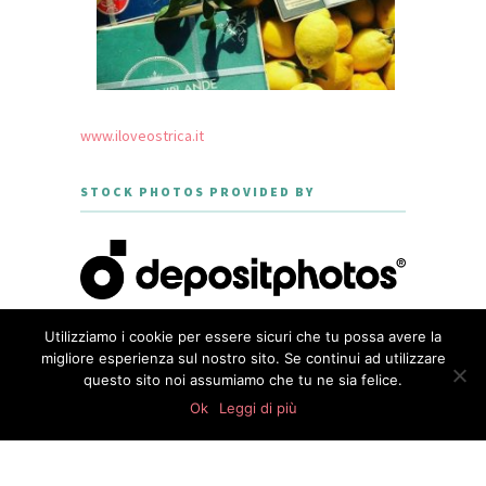
www.iloveostrica.it
STOCK PHOTOS PROVIDED BY
Utilizziamo i cookie per essere sicuri che tu possa avere la
migliore esperienza sul nostro sito. Se continui ad utilizzare
questo sito noi assumiamo che tu ne sia felice.
CREATED WITH LOVE BY GEISHA
0
GOURMET - THEME DESIGNED BY
shares
Ok
Leggi di più
MERIDIANTHEMES
PRIVACY POLICY