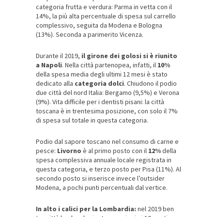
categoria frutta e verdura: Parma in vetta con il
14%, la più alta percentuale di spesa sul carrello
complessivo, seguita da Modena e Bologna
(13%). Seconda a parimerito Vicenza.
Durante il 2019,
il girone dei golosi si è riunito
a Napoli
. Nella città partenopea, infatti, il
10%
della spesa media degli ultimi 12 mesi è stato
dedicato alla
categoria dolci
. Chiudono il podio
due città del nord Italia: Bergamo (9,5%) e Verona
(9%). Vita difficile per i dentisti pisani: la città
toscana è in trentesima posizione, con solo il 7%
di spesa sul totale in questa categoria.
Podio dal sapore toscano nel consumo di carne e
pesce:
Livorno
è al primo posto con il
12%
della
spesa complessiva annuale locale registrata in
questa categoria, e terzo posto per Pisa (11%). Al
secondo posto si inserisce invece l’outsider
Modena, a pochi punti percentuali dal vertice.
In alto i calici per la Lombardia:
nel 2019 ben