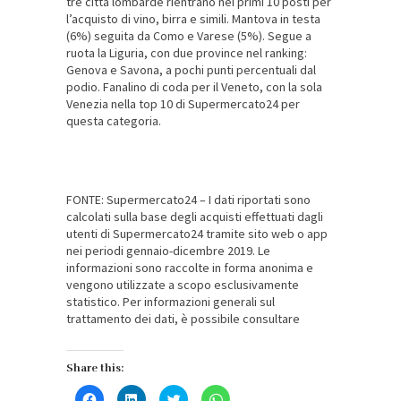
tre città lombarde rientrano nei primi 10 posti per
l’acquisto di vino, birra e simili. Mantova in testa
(6%) seguita da Como e Varese (5%). Segue a
ruota la Liguria, con due province nel ranking:
Genova e Savona, a pochi punti percentuali dal
podio. Fanalino di coda per il Veneto, con la sola
Venezia nella top 10 di Supermercato24 per
questa categoria.
FONTE: Supermercato24 – I dati riportati sono
calcolati sulla base degli acquisti effettuati dagli
utenti di Supermercato24 tramite sito web o app
nei periodi gennaio-dicembre 2019. Le
informazioni sono raccolte in forma anonima e
vengono utilizzate a scopo esclusivamente
statistico. Per informazioni generali sul
trattamento dei dati, è possibile consultare
Share this:
Fai
Fai
Fai
Fai