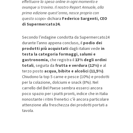
effettuare la spesa online in ogni momento e
ovunque si trovino. Il nostro Report Annuale, alla
prima edizione quest’anno, nasce proprio con
questo scopo»
dichiara
Federico Sargenti, CEO
di Supermercato24.
Secondo l’indagine condotta da Supermercato24
durante l’anno appena concluso, il
podio dei
prodotti più acquistati
dagli italiani vede
in
testa la categoria formaggi, salumi e
gastronomia,
che registra il
13% degli ordini
totali
, seguita da
frutta e verdura (12%)
e al
terzo posto
acqua, bibite e alcolici (11,5%)
.
Chiudono la top 5 carne e pesce (10%) e prodotti
per la colazione, dolciumi e snack (8%). Nel
carrello del Bel Paese sembra esserci ancora
poco spazio per i piatti pronti, indice che in Italia
nonostante i ritmi frenetici c’è ancora particolare
attenzione alla freschezza dei prodotti portati a
tavola.