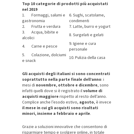
Top 10 categorie di prodotti più acquistati
nel 2019
1. Formaggi, salumi e
6. Sughi, scatolame,
gastronomia
condimenti
2. Frutta e verdura
7. Latte, burro e yogurt
3. Acqua, bibite e
8. Surgelati e gelati
alcolici
9. Igiene e cura
4. Carne e pesce
personale
5. Colazione, dolciumi
10. Pulizia della casa
e snack
Gli acquisti degli italiani si sono concentrati
soprattutto nella parte finale dell’anno
: i
mesi di
novembre, ottobre e dicembre
, sono
infatti quelli dove si è registrato il
volume di
acquisti maggiore
rispetto al resto dell’anno.
Complice anche l’esodo estivo,
agosto
, è invece
il mese in cui gli acquisti sono risultati
minori, insieme a febbraio e aprile
.
Grazie a soluzioni innovative che consentono di
risparmiare tempo e svolgere online, in totale