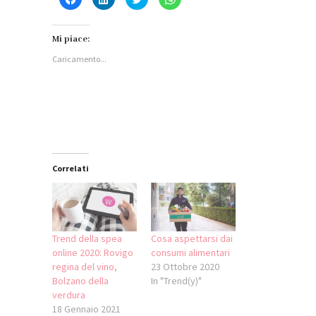
clic
clic
clic
clic
per
qui
qui
per
condividere
per
per
condividere
su
condividere
condividere
su
Facebook
su
su
WhatsApp
Mi piace:
(Si
LinkedIn
Twitter
(Si
apre
(Si
(Si
apre
Caricamento...
in
apre
apre
in
una
in
in
una
nuova
una
una
nuova
finestra)
nuova
nuova
finestra)
finestra)
finestra)
Correlati
Trend della spea
Cosa aspettarsi dai
online 2020: Rovigo
consumi alimentari
regina del vino,
23 Ottobre 2020
Bolzano della
In "Trend(y)"
verdura
18 Gennaio 2021