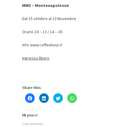
MM3 – Montenapoleone
Dal 15 ottobre al 13 Novembre
Orario 10 – 13 / 14 – 20
Info www.coffeehour.it
Ingresso libero
Share this:
Fai
Fai
Fai
Fai
clic
clic
clic
clic
per
qui
qui
per
condividere
per
per
condividere
su
condividere
condividere
su
Facebook
su
su
WhatsApp
Mi piace:
(Si
LinkedIn
Twitter
(Si
apre
(Si
(Si
apre
Caricamento...
in
apre
apre
in
una
in
in
una
nuova
una
una
nuova