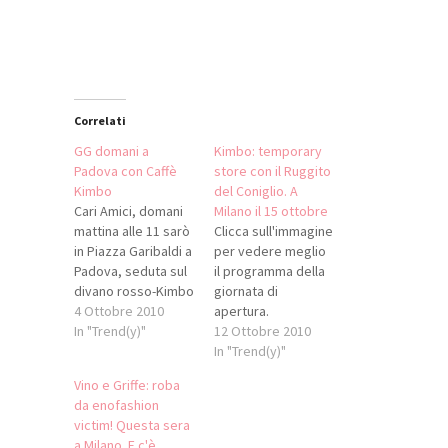
finestra)
nuova
nuova
finestra)
finestra)
finestra)
Correlati
GG domani a
Kimbo: temporary
Padova con Caffè
store con il Ruggito
Kimbo
del Coniglio. A
Cari Amici, domani
Milano il 15 ottobre
mattina alle 11 sarò
Clicca sull'immagine
in Piazza Garibaldi a
per vedere meglio
Padova, seduta sul
il programma della
divano rosso-Kimbo
giornata di
per il tour che la
4 Ottobre 2010
apertura.
nota casa di caffè
In "Trend(y)"
12 Ottobre 2010
sta facendo in giro
In "Trend(y)"
per l'Italia,
Vino e Griffe: roba
toccando sino ad
da enofashion
ora Napoli, Roma e
victim! Questa sera
Firenze. Sono stata
a Milano. E c'è