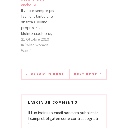
invitata per fare
anche GG
due chiecchiere di
Il vino è sempre più
enogastronomia,
fashion, tant'è che
ed assieme…
sbarca a Milano,
proprio in via
Molntenapoleone,
dove oltre 30 tra
21 Ottobre 2010
le boutique più
In "Wine Women
celebri apriranno le
Want"
porte fino a tardi,
non solo agli amanti
dello shopping ma
anche a tutti gli
PREVIOUS POST
NEXT POST
enoappassionati:
oggi infatti è di
scena la
“Vendemmia in Via
Montenapoleone”
LASCIA UN COMMENTO
a…
Il tuo indirizzo email non sarà pubblicato.
I campi obbligatori sono contrassegnati
*