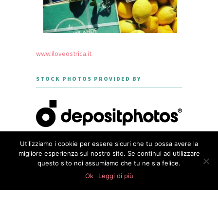
www.iloveostrica.it
STOCK PHOTOS PROVIDED BY
Utilizziamo i cookie per essere sicuri che tu possa avere la
migliore esperienza sul nostro sito. Se continui ad utilizzare
questo sito noi assumiamo che tu ne sia felice.
CREATED WITH LOVE BY GEISHA
0
GOURMET - THEME DESIGNED BY
shares
Ok
Leggi di più
MERIDIANTHEMES
PRIVACY POLICY
WordPress Appliance
- Powered by
TurnKey Linux